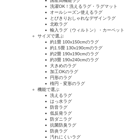
国産高機能ラグ
洗濯OK！洗えるラグ・ラグマット
オールシーズン使えるラグ
とびきりおしゃれなデザインラグ
北欧ラグ
輸入ラグ（ウィルトン）・カーペット
サイズで選ぶ
約1畳 100x150cmのラグ
約1.5畳 130x190cmのラグ
約2畳 190x190cmのラグ
約3畳 190x240cmのラグ
大きめのラグ
加工OKのラグ
円形のラグ
楕円・変形のラグ
機能で選ぶ
洗えるラグ
はっ水ラグ
防音ラグ
低反発ラグ
防ダニラグ
抗菌防臭ラグ
防炎ラグ
汚れにくいラグ