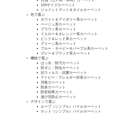
12畳（江戸間・本間）カーペット
100サイズカーペット
ジョイントマット＆タイルカーペット
色で選ぶ
ホワイト＆アイボリー系カーペット
ベージュ系カーペット
ブラウン系カーペット
イエロー＆オレンジー系カーペット
ピンク＆レッド系カーペット
グリーン系カーペット
ブルー・ネービー＆パープル系カーペット
グレー＆ブラック系カーペット
機能で選ぶ
はっ水・防汚カーペット
防ダニ・防虫カーペット
抗ウィルス・抗菌カーペット
アトピー・アレルギー対策カーペット
消臭カーペット
防炎カーペット
防音効果カーペット
遊び毛防止カーペット
デザインで選ぶ
ループ（シンプル）パイルカーペット
カット（シンプル）パイルカーペット