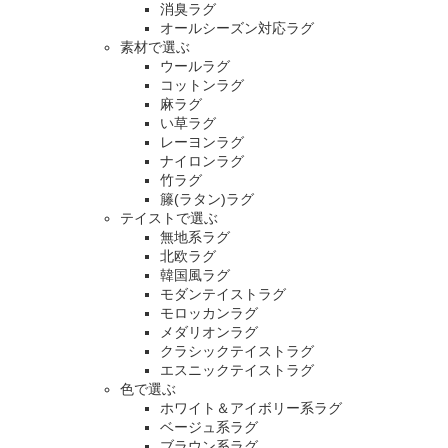
消臭ラグ
オールシーズン対応ラグ
素材で選ぶ
ウールラグ
コットンラグ
麻ラグ
い草ラグ
レーヨンラグ
ナイロンラグ
竹ラグ
籐(ラタン)ラグ
テイストで選ぶ
無地系ラグ
北欧ラグ
韓国風ラグ
モダンテイストラグ
モロッカンラグ
メダリオンラグ
クラシックテイストラグ
エスニックテイストラグ
色で選ぶ
ホワイト＆アイボリー系ラグ
ベージュ系ラグ
ブラウン系ラグ