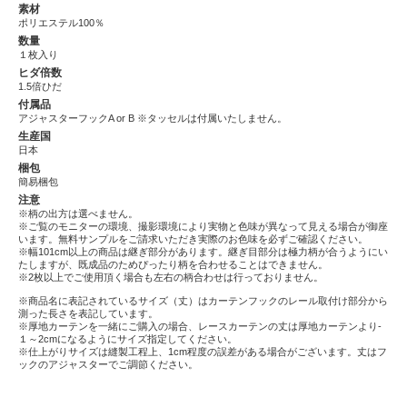
素材
ポリエステル100％
数量
１枚入り
ヒダ倍数
1.5倍ひだ
付属品
アジャスターフックA or B ※タッセルは付属いたしません。
生産国
日本
梱包
簡易梱包
注意
※柄の出方は選べません。
※ご覧のモニターの環境、撮影環境により実物と色味が異なって見える場合が御座
います。無料サンプルをご請求いただき実際のお色味を必ずご確認ください。
※幅101cm以上の商品は継ぎ部分があります。継ぎ目部分は極力柄が合うようにい
たしますが、既成品のためぴったり柄を合わせることはできません。
※2枚以上でご使用頂く場合も左右の柄合わせは行っておりません。
※商品名に表記されているサイズ（丈）はカーテンフックのレール取付け部分から
測った長さを表記しています。
※厚地カーテンを一緒にご購入の場合、レースカーテンの丈は厚地カーテンより-
１～2cmになるようにサイズ指定してください。
※仕上がりサイズは縫製工程上、1cm程度の誤差がある場合がございます。丈はフ
ックのアジャスターでご調節ください。