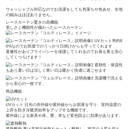
ウォッシャブル対応なのでお洗濯をしても色落ちや色あせ、生地
の縮みはほぼありません。
レースカーテン驚きの高機能
美しさと機能性が備わったレースカーテン
UVカット率約8
0%なのでお部屋でのうっかり日焼けからも守ってくれます
遮像性がありプライバシーを保護してくれるのでお昼も夜も安心
してくつろげます！
遮熱性・保温性
もあり暑い日は涼しく寒い日は暖かく快適に過ごせます
洗濯機で洗える
から安心の一枚です。
商品機能
UVカット
日光の赤外線や紫外線からお部屋を守り、室内温度の
上昇を防ぎ冷暖房効率をアップする機能です。
紫外線による家具や床、畳、本など変色防止に効果があります。
遮熱断熱
夏は直射日光熱をカット・断熱し、室温の上昇を抑え