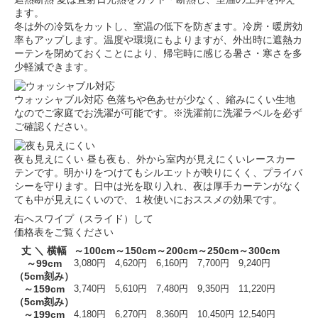
ます。
冬は外の冷気をカットし、室温の低下を防ぎます。冷房・暖房効
率もアップします。温度や環境にもよりますが、外出時に遮熱カ
ーテンを閉めておくことにより、帰宅時に感じる暑さ・寒さを多
少軽減できます。
ウォッシャブル対応
色落ちや色あせが少なく、縮みにくい生地
なのでご家庭でお洗濯が可能です。※洗濯前に洗濯ラベルを必ず
ご確認ください。
夜も見えにくい
昼も夜も、外から室内が見えにくいレースカー
テンです。明かりをつけてもシルエットが映りにくく、プライバ
シーを守ります。日中は光を取り入れ、夜は厚手カーテンがなく
ても中が見えにくいので、１枚使いにおススメの効果です。
右へスワイプ（スライド）して
価格表をご覧ください
丈 ＼ 横幅
～100cm
～150cm
～200cm
～250cm
～300cm
～99cm
3,080円
4,620円
6,160円
7,700円
9,240円
（5cm刻み）
～159cm
3,740円
5,610円
7,480円
9,350円
11,220円
（5cm刻み）
～199cm
4,180円
6,270円
8,360円
10,450円
12,540円