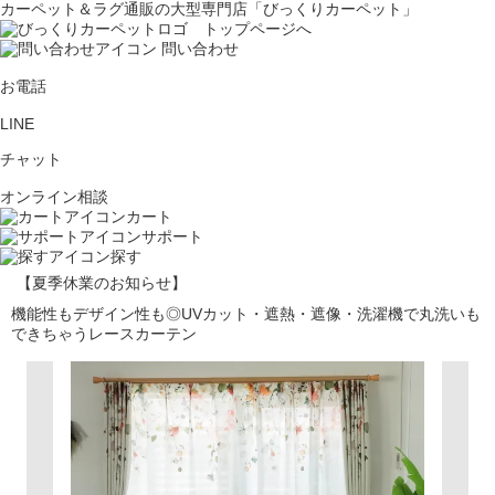
カーペット＆ラグ通販の大型専門店「びっくりカーペット」
問い合わせ
お電話
LINE
チャット
オンライン相談
カート
サポート
探す
【夏季休業のお知らせ】
機能性もデザイン性も◎UVカット・遮熱・遮像・洗濯機で丸洗いも
できちゃうレースカーテン