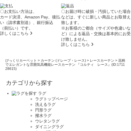
〇お支払い方法は、
〇お届け時に破損・汚損していた場合
カード決済、Amazon Pay、後払
などは、すぐに新しい商品とお取替え
い（請求書別送）、銀行振込
致します。
（前払い）です。
※お客様のご都合（サイズや色違いな
詳しくはこちら
ど）による返品・交換は基本的にお受
け致しません。
詳しくはこちら
びっくりカーペット
>
カーテン (ドレープ・レース)
>
レースカーテン
>
花柄
でエレガントな雰囲気高機能レースカーテン 『コルティ レース』(ID:1711
28615)
カテゴリから探す
ラグ
ラグトップページ
洗えるラグ
円形ラグ
撥水ラグ
ウレタンラグ
ダイニングラグ