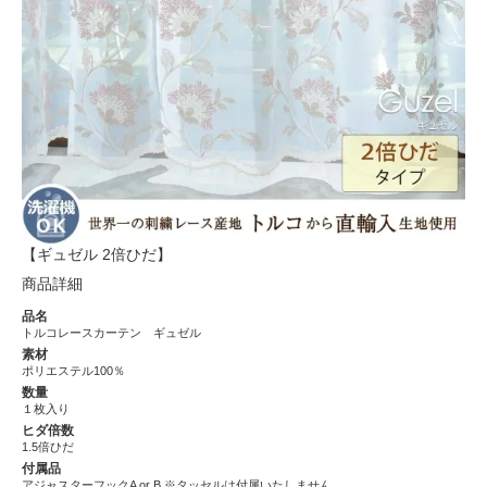
【ギュゼル 2倍ひだ】
商品詳細
品名
トルコレースカーテン ギュゼル
素材
ポリエステル100％
数量
１枚入り
ヒダ倍数
1.5倍ひだ
付属品
アジャスターフックA or B ※タッセルは付属いたしません。