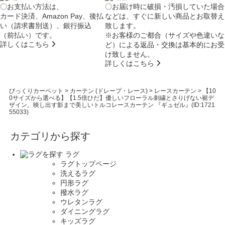
〇お支払い方法は、
〇お届け時に破損・汚損していた場合
カード決済、Amazon Pay、後払
などは、すぐに新しい商品とお取替え
い（請求書別送）、銀行振込
致します。
（前払い）です。
※お客様のご都合（サイズや色違いな
詳しくはこちら
ど）による返品・交換は基本的にお受
け致しません。
詳しくはこちら
びっくりカーペット
>
カーテン (ドレープ・レース)
>
レースカーテン
>
【10
0サイズから選べる】【1.5倍ひだ】優しいフローラル刺繍とさりげない裾デ
ザイン。映し出す影まで美しいトルコレースカーテン 『ギュゼル』(ID:1721
55033)
カテゴリから探す
ラグ
ラグトップページ
洗えるラグ
円形ラグ
撥水ラグ
ウレタンラグ
ダイニングラグ
キッズラグ