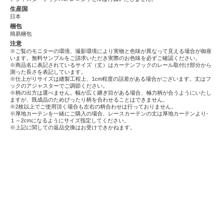
生産国
日本
梱包
簡易梱包
注意
※ご覧のモニターの環境、撮影環境により実物と色味が異なって見える場合が御座
います。無料サンプルをご請求いただき実際のお色味を必ずご確認ください。
※商品名に表記されているサイズ（丈）はカーテンフックのレール取付け部分から
測った長さを表記しています。
※仕上がりサイズは縫製工程上、1cm程度の誤差がある場合がございます。丈はフ
ックのアジャスターでご調節ください。
※柄の出方は選べません。幅が広く継ぎ目がある場合、極力柄が合うようにいたし
ますが、既成品のためぴったり柄を合わせることはできません。
※2枚以上でご使用頂く場合も左右の柄合わせは行っておりません。
※厚地カーテンを一緒にご購入の場合、レースカーテンの丈は厚地カーテンより-
１～2cmになるようにサイズ指定してください。
※上記に関しての返品交換はお受けできかねます。