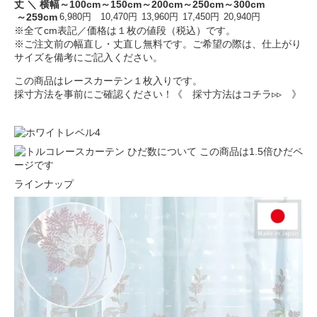
丈 ＼ 横幅
～100cm
～150cm
～200cm
～250cm
～300cm
～259cm
6,980円
10,470円
13,960円
17,450円
20,940円
※全てcm表記／価格は１枚の値段（税込）です。
※ご注文前の幅直し・丈直し無料です。ご希望の際は、仕上がり
サイズを備考にご記入ください。
この商品はレースカーテン１枚入りです。
採寸方法を事前にご確認ください！
《 採寸方法はコチラ▹▹ 》
ラインナップ