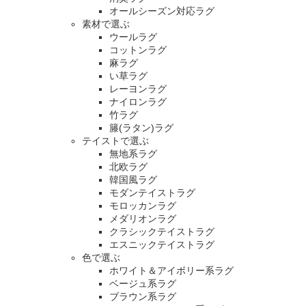
オールシーズン対応ラグ
素材で選ぶ
ウールラグ
コットンラグ
麻ラグ
い草ラグ
レーヨンラグ
ナイロンラグ
竹ラグ
籐(ラタン)ラグ
テイストで選ぶ
無地系ラグ
北欧ラグ
韓国風ラグ
モダンテイストラグ
モロッカンラグ
メダリオンラグ
クラシックテイストラグ
エスニックテイストラグ
色で選ぶ
ホワイト＆アイボリー系ラグ
ベージュ系ラグ
ブラウン系ラグ