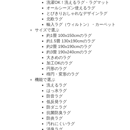
洗濯OK！洗えるラグ・ラグマット
オールシーズン使えるラグ
とびきりおしゃれなデザインラグ
北欧ラグ
輸入ラグ（ウィルトン）・カーペット
サイズで選ぶ
約1畳 100x150cmのラグ
約1.5畳 130x190cmのラグ
約2畳 190x190cmのラグ
約3畳 190x240cmのラグ
大きめのラグ
加工OKのラグ
円形のラグ
楕円・変形のラグ
機能で選ぶ
洗えるラグ
はっ水ラグ
防音ラグ
低反発ラグ
防ダニラグ
抗菌防臭ラグ
防炎ラグ
汚れにくいラグ
消臭ラグ