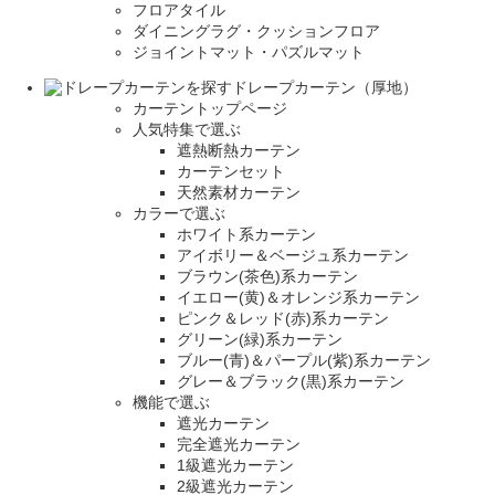
フロアタイル
ダイニングラグ・クッションフロア
ジョイントマット・パズルマット
ドレープカーテン（厚地）
カーテントップページ
人気特集で選ぶ
遮熱断熱カーテン
カーテンセット
天然素材カーテン
カラーで選ぶ
ホワイト系カーテン
アイボリー＆ベージュ系カーテン
ブラウン(茶色)系カーテン
イエロー(黄)＆オレンジ系カーテン
ピンク＆レッド(赤)系カーテン
グリーン(緑)系カーテン
ブルー(青)＆パープル(紫)系カーテン
グレー＆ブラック(黒)系カーテン
機能で選ぶ
遮光カーテン
完全遮光カーテン
1級遮光カーテン
2級遮光カーテン