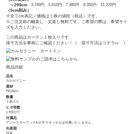
～299cm
3,740円
5,610円
7,480円
9,350円
11,220円
（5cm刻み）
※全てcm表記／価格は１枚の値段（税込）です。
※ご注文前の幅直し・丈直し無料です。ご希望の際は、希望サイ
ズを入力ください。
この商品はカーテン１枚入りです。
採寸方法を事前にご確認ください！
《 採寸方法はコチラ▹▹ 》
商品詳細
品名
カルセドニー
素材
PE100％
数量
１枚入り
ヒダ倍数
1.5倍ひだ
付属品
アジャスターフックA or B ※タッセルは付属いたしません。
生産国
日本