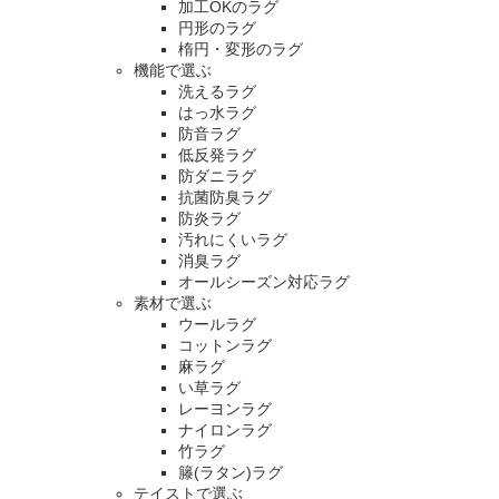
加工OKのラグ
円形のラグ
楕円・変形のラグ
機能で選ぶ
洗えるラグ
はっ水ラグ
防音ラグ
低反発ラグ
防ダニラグ
抗菌防臭ラグ
防炎ラグ
汚れにくいラグ
消臭ラグ
オールシーズン対応ラグ
素材で選ぶ
ウールラグ
コットンラグ
麻ラグ
い草ラグ
レーヨンラグ
ナイロンラグ
竹ラグ
籐(ラタン)ラグ
テイストで選ぶ