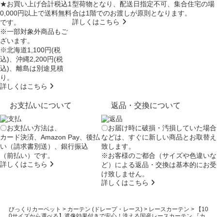
★お買い上げ合計税込1
型荷物となり、
配送日指定不可
、集合住宅の場
0,000円以上で送料無料
合は
1階でのお渡し
が原則となります。
詳しくはこちら
です。
※一部対象外商品もご
ざいます。
※北海道1,100円(税
込)、沖縄2,200円(税
込)、離島は別途見積
り。
詳しくはこちら
お支払いについて
返品・交換について
〇お支払い方法は、
〇お届け時に破損・汚損していた場合
カード決済、Amazon Pay、後払
などは、すぐに新しい商品とお取替え
い（請求書別送）、銀行振込
致します。
（前払い）です。
※お客様のご都合（サイズや色違いな
詳しくはこちら
ど）による返品・交換は基本的にお受
け致しません。
詳しくはこちら
びっくりカーペット
>
カーテン (ドレープ・レース)
>
レースカーテン
>
【10
0サイズから選べる】遮像効果付きで安心！洗える国産レースカーテン 『カ