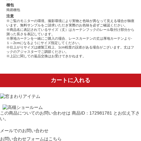
梱包
簡易梱包
注意
※ご覧のモニターの環境、撮影環境により実物と色味が異なって見える場合が御座
います。無料サンプルをご請求いただき実際のお色味を必ずご確認ください。
※商品名に表記されているサイズ（丈）はカーテンフックのレール取付け部分から
測った長さを表記しています。
※厚地カーテンを一緒にご購入の場合、レースカーテンの丈は厚地カーテンより-
１～2cmになるようにサイズ指定してください。
※仕上がりサイズは縫製工程上、1cm程度の誤差がある場合がございます。丈はフ
ックのアジャスターでご調節ください。
※上記に関しての返品交換はお受けできかねます。
カートに入れる
この商品についてのお問い合わせは
商品ID：172981781
とお伝え下さ
い。
メールでのお問い合わせ
お問い合わせフォームはこちら