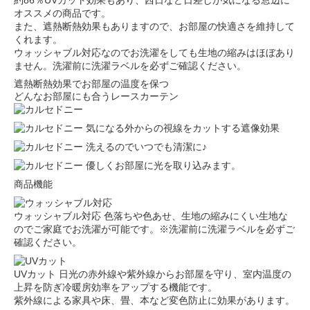
約86％UVカット効果もあり、西日など日差しが気になる窓辺に
オススメの商品です。
また、遮熱断熱効果もありますので、お部屋の快適さを維持して
くれます。
ウォッシャブル対応なのでお洗濯をしても生地の縮みはほぼあり
ません。洗濯前に洗濯ラベルを必ずご確認ください。
遮熱断熱効果でお部屋の温度を保つ
どんなお部屋にも合うレースカーテン
気になる外からの視線をカットする遮像効果
洗えるのでいつでも清潔に♪
優しくお部屋に光を取り込みます。
商品機能
ウォッシャブル対応
色落ちや色あせ、生地の縮みにくい生地な
のでご家庭でお洗濯が可能です。※洗濯前に洗濯ラベルを必ずご
確認ください。
UVカット
日光の赤外線や紫外線からお部屋を守り、室内温度の
上昇を防ぎ冷暖房効率をアップする機能です。
紫外線による家具や床、畳、本など変色防止に効果があります。