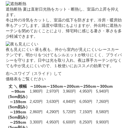
遮熱断熱
夏は直射日光熱をカット・断熱し、室温の上昇を抑え
ます。
冬は外の冷気をカットし、室温の低下を防ぎます。冷房・暖房効
率もアップします。温度や環境にもよりますが、外出時に遮熱カ
ーテンを閉めておくことにより、帰宅時に感じる暑さ・寒さを多
少軽減できます。
夜も見えにくい
昼も夜も、外から室内が見えにくいレースカー
テンです。明かりをつけてもシルエットが映りにくく、プライバ
シーを守ります。日中は光を取り入れ、夜は厚手カーテンがなく
ても中が見えにくいので、１枚使いにおススメの効果です。
右へスワイプ（スライド）して
価格表をご覧ください
丈 ＼ 横幅
～100cm
～150cm
～200cm
～250cm
～300cm
～99cm
1,980円
2,970円
3,960円
4,950円
5,940円
（5cm刻み）
～159cm
2,420円
3,630円
4,840円
6,050円
7,260円
（5cm刻み）
～199cm
2,860円
4,290円
5,720円
7,150円
8,580円
（5cm刻み）
～259cm
3,300円
4,950円
6,600円
8,250円
9,900円
（5cm刻み）