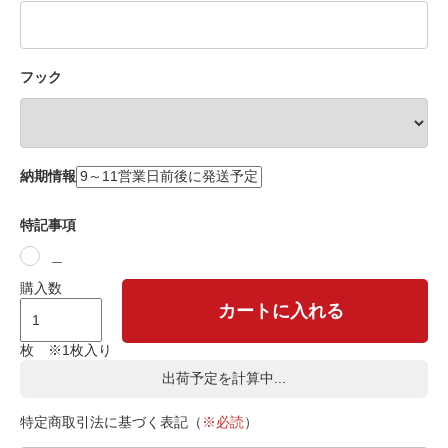
フック
納期情報
特記事項
＿
購入数
カートに入れる
枚 ※1枚入り
出荷予定を計算中...
特定商取引法に基づく表記（
※必読
）