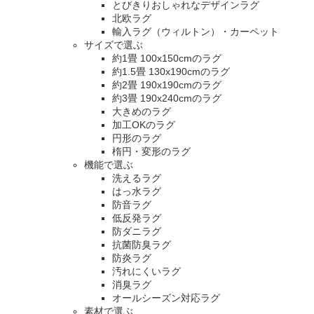
とびきりおしゃれなデザインラグ
北欧ラグ
輸入ラグ（ウィルトン）・カーペット
サイズで選ぶ
約1畳 100x150cmのラグ
約1.5畳 130x190cmのラグ
約2畳 190x190cmのラグ
約3畳 190x240cmのラグ
大きめのラグ
加工OKのラグ
円形のラグ
楕円・変形のラグ
機能で選ぶ
洗えるラグ
はっ水ラグ
防音ラグ
低反発ラグ
防ダニラグ
抗菌防臭ラグ
防炎ラグ
汚れにくいラグ
消臭ラグ
オールシーズン対応ラグ
素材で選ぶ