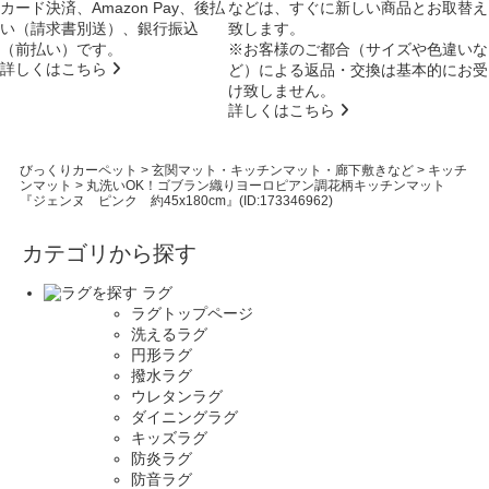
カード決済、Amazon Pay、後払
などは、すぐに新しい商品とお取替え
い（請求書別送）、銀行振込
致します。
（前払い）です。
※お客様のご都合（サイズや色違いな
詳しくはこちら
ど）による返品・交換は基本的にお受
け致しません。
詳しくはこちら
びっくりカーペット
>
玄関マット・キッチンマット・廊下敷きなど
>
キッチ
ンマット
>
丸洗いOK！ゴブラン織りヨーロピアン調花柄キッチンマット
『ジェンヌ ピンク 約45x180cm』(ID:173346962)
カテゴリから探す
ラグ
ラグトップページ
洗えるラグ
円形ラグ
撥水ラグ
ウレタンラグ
ダイニングラグ
キッズラグ
防炎ラグ
防音ラグ