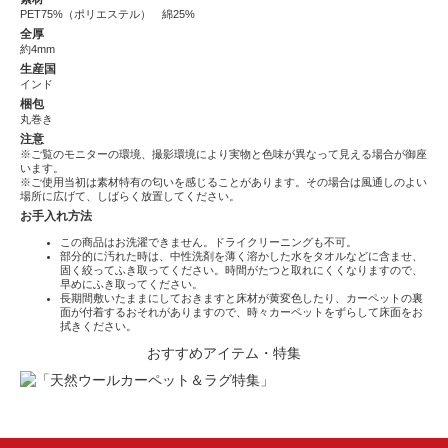
PET75%（ポリエステル） 綿25%
全厚
約4mm
生産国
インド
梱包
丸巻き
注意
※ご覧のモニターの環境、撮影環境により実物と色味が異なって見える場合が御座
います。
※ご使用当初は素材特有の匂いを感じることがあります。その場合は風通しのよい
場所に広げて、しばらく放置してください。
お手入れ方法
この商品はお洗濯できません。ドライクリーニングも不可。
部分的に汚れた時は、中性洗剤を薄く溶かした水をタオルなどに含ませ、
固く絞ってふき取ってください。時間がたつと取れにくくなりますので、
早めにふき取ってください。
長期間敷いたままにしておきますと床材が黄変色したり、カーペットの裏
面が付着するおそれがありますので、時々カーペットをずらして床面をお
拭きください。
おすすめアイテム・特集