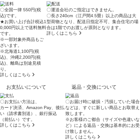
〇全国一律 550円(税
〇運送会社のご指定はできません。
込)です。
〇長さ240cm（江戸間4.5畳）以上の商品は大
★お買い上げ合計税込1
型荷物となり、
配送日指定不可
、集合住宅の場
0,000円以上で送料無料
合は
1階でのお渡し
が原則となります。
詳しくはこちら
です。
※一部対象外商品もご
ざいます。
※北海道1,100円(税
込)、沖縄2,200円(税
込)、離島は別途見積
り。
詳しくはこちら
お支払いについて
返品・交換について
〇お支払い方法は、
〇お届け時に破損・汚損していた場合
カード決済、Amazon Pay、後払
などは、すぐに新しい商品とお取替え
い（請求書別送）、銀行振込
致します。
（前払い）です。
※お客様のご都合（サイズや色違いな
詳しくはこちら
ど）による返品・交換は基本的にお受
け致しません。
詳しくはこちら