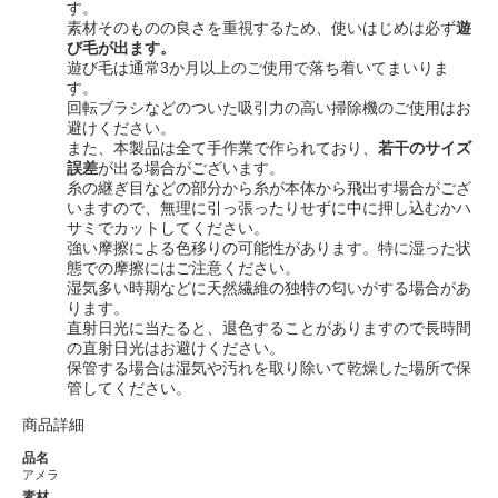
す。
素材そのものの良さを重視するため、使いはじめは必ず
遊
び毛が出ます。
遊び毛は通常3か月以上のご使用で落ち着いてまいりま
す。
回転ブラシなどのついた吸引力の高い掃除機のご使用はお
避けください。
また、本製品は全て手作業で作られており、
若干のサイズ
誤差
が出る場合がございます。
糸の継ぎ目などの部分から糸が本体から飛出す場合がござ
いますので、無理に引っ張ったりせずに中に押し込むかハ
サミでカットしてください。
強い摩擦による色移りの可能性があります。特に湿った状
態での摩擦にはご注意ください。
湿気多い時期などに天然繊維の独特の匂いがする場合があ
ります。
直射日光に当たると、退色することがありますので長時間
の直射日光はお避けください。
保管する場合は湿気や汚れを取り除いて乾燥した場所で保
管してください。
商品詳細
品名
アメラ
素材