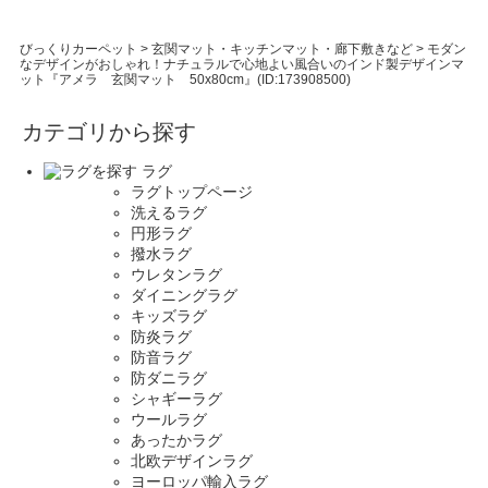
びっくりカーペット
>
玄関マット・キッチンマット・廊下敷きなど
>
モダン
なデザインがおしゃれ！ナチュラルで心地よい風合いのインド製デザインマ
ット『アメラ 玄関マット 50x80cm』(ID:173908500)
カテゴリから探す
ラグ
ラグトップページ
洗えるラグ
円形ラグ
撥水ラグ
ウレタンラグ
ダイニングラグ
キッズラグ
防炎ラグ
防音ラグ
防ダニラグ
シャギーラグ
ウールラグ
あったかラグ
北欧デザインラグ
ヨーロッパ輸入ラグ