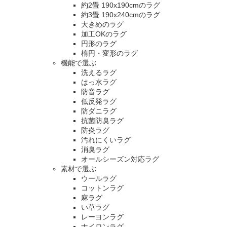
約2畳 190x190cmのラグ
約3畳 190x240cmのラグ
大きめのラグ
加工OKのラグ
円形のラグ
楕円・変形のラグ
機能で選ぶ
洗えるラグ
はっ水ラグ
防音ラグ
低反発ラグ
防ダニラグ
抗菌防臭ラグ
防炎ラグ
汚れにくいラグ
消臭ラグ
オールシーズン対応ラグ
素材で選ぶ
ウールラグ
コットンラグ
麻ラグ
い草ラグ
レーヨンラグ
ナイロンラグ