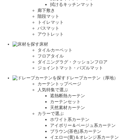
拭けるキッチンマット
廊下敷き
階段マット
トイレマット
バスマット
アウトレット
床材
タイルカーペット
フロアタイル
ダイニングラグ・クッションフロア
ジョイントマット・パズルマット
ドレープカーテン（厚地）
カーテントップページ
人気特集で選ぶ
遮熱断熱カーテン
カーテンセット
天然素材カーテン
カラーで選ぶ
ホワイト系カーテン
アイボリー＆ベージュ系カーテン
ブラウン(茶色)系カーテン
イエロー(黄)＆オレンジ系カーテン