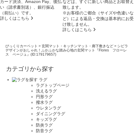
カード決済、Amazon Pay、後払
などは、すぐに新しい商品とお取替え
い（請求書別送）、銀行振込
致します。
（前払い）です。
※お客様のご都合（サイズや色違いな
詳しくはこちら
ど）による返品・交換は基本的にお受
け致しません。
詳しくはこちら
びっくりカーペット
>
玄関マット・キッチンマット・廊下敷きなど
>
シビラ
デザインがおしゃれ！ふかふかな踏み心地の玄関マット『Flores フローレ
ス ベージュ』(ID:179179657)
カテゴリから探す
ラグ
ラグトップページ
洗えるラグ
円形ラグ
撥水ラグ
ウレタンラグ
ダイニングラグ
キッズラグ
防炎ラグ
防音ラグ