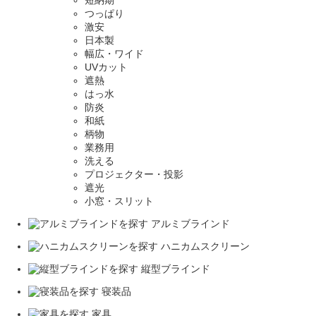
短納期
つっぱり
激安
日本製
幅広・ワイド
UVカット
遮熱
はっ水
防炎
和紙
柄物
業務用
洗える
プロジェクター・投影
遮光
小窓・スリット
アルミブラインド
ハニカムスクリーン
縦型ブラインド
寝装品
家具