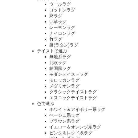
ウールラグ
コットンラグ
麻ラグ
い草ラグ
レーヨンラグ
ナイロンラグ
竹ラグ
籐(ラタン)ラグ
テイストで選ぶ
無地系ラグ
北欧ラグ
韓国風ラグ
モダンテイストラグ
モロッカンラグ
メダリオンラグ
クラシックテイストラグ
エスニックテイストラグ
色で選ぶ
ホワイト＆アイボリー系ラグ
ベージュ系ラグ
ブラウン系ラグ
イエロー＆オレンジ系ラグ
ピンク＆レッド系ラグ