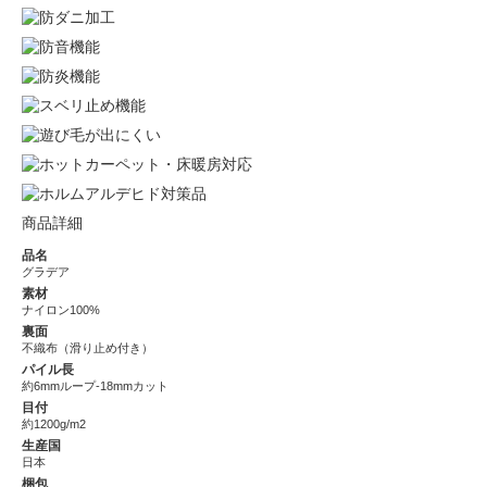
商品詳細
品名
グラデア
素材
ナイロン100%
裏面
不織布（滑り止め付き）
パイル長
約6mmループ-18mmカット
目付
約1200g/m2
生産国
日本
梱包