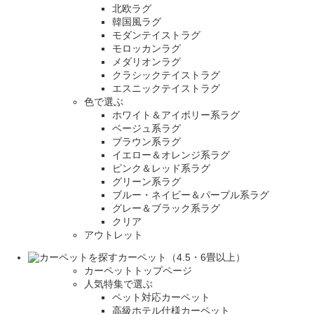
北欧ラグ
韓国風ラグ
モダンテイストラグ
モロッカンラグ
メダリオンラグ
クラシックテイストラグ
エスニックテイストラグ
色で選ぶ
ホワイト＆アイボリー系ラグ
ベージュ系ラグ
ブラウン系ラグ
イエロー＆オレンジ系ラグ
ピンク＆レッド系ラグ
グリーン系ラグ
ブルー・ネイビー＆パープル系ラグ
グレー＆ブラック系ラグ
クリア
アウトレット
カーペット（4.5・6畳以上）
カーペットトップページ
人気特集で選ぶ
ペット対応カーペット
高級ホテル仕様カーペット