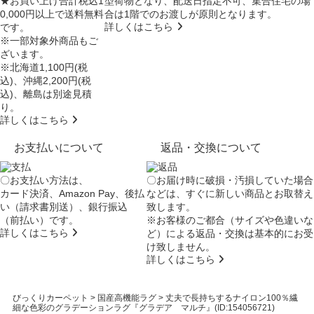
★お買い上げ合計税込1
型荷物となり、
配送日指定不可
、集合住宅の場
0,000円以上で送料無料
合は
1階でのお渡し
が原則となります。
詳しくはこちら
です。
※一部対象外商品もご
ざいます。
※北海道1,100円(税
込)、沖縄2,200円(税
込)、離島は別途見積
り。
詳しくはこちら
お支払いについて
返品・交換について
〇お支払い方法は、
〇お届け時に破損・汚損していた場合
カード決済、Amazon Pay、後払
などは、すぐに新しい商品とお取替え
い（請求書別送）、銀行振込
致します。
（前払い）です。
※お客様のご都合（サイズや色違いな
詳しくはこちら
ど）による返品・交換は基本的にお受
け致しません。
詳しくはこちら
びっくりカーペット
>
国産高機能ラグ
>
丈夫で長持ちするナイロン100％繊
細な色彩のグラデーションラグ『グラデア マルチ』(ID:154056721)