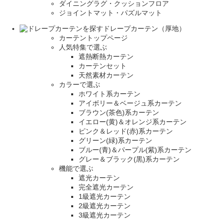
ダイニングラグ・クッションフロア
ジョイントマット・パズルマット
ドレープカーテン（厚地）
カーテントップページ
人気特集で選ぶ
遮熱断熱カーテン
カーテンセット
天然素材カーテン
カラーで選ぶ
ホワイト系カーテン
アイボリー＆ベージュ系カーテン
ブラウン(茶色)系カーテン
イエロー(黄)＆オレンジ系カーテン
ピンク＆レッド(赤)系カーテン
グリーン(緑)系カーテン
ブルー(青)＆パープル(紫)系カーテン
グレー＆ブラック(黒)系カーテン
機能で選ぶ
遮光カーテン
完全遮光カーテン
1級遮光カーテン
2級遮光カーテン
3級遮光カーテン