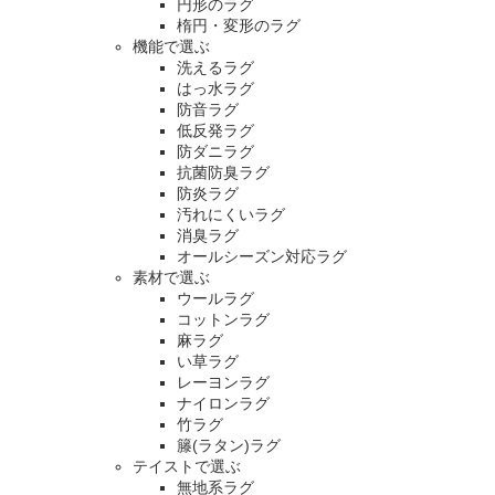
円形のラグ
楕円・変形のラグ
機能で選ぶ
洗えるラグ
はっ水ラグ
防音ラグ
低反発ラグ
防ダニラグ
抗菌防臭ラグ
防炎ラグ
汚れにくいラグ
消臭ラグ
オールシーズン対応ラグ
素材で選ぶ
ウールラグ
コットンラグ
麻ラグ
い草ラグ
レーヨンラグ
ナイロンラグ
竹ラグ
籐(ラタン)ラグ
テイストで選ぶ
無地系ラグ