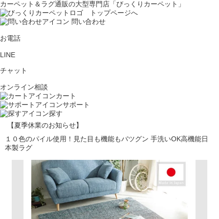
カーペット＆ラグ通販の大型専門店「びっくりカーペット」
問い合わせ
お電話
LINE
チャット
オンライン相談
カート
サポート
探す
【夏季休業のお知らせ】
１０色のパイル使用！見た目も機能もバツグン 手洗いOK高機能日
本製ラグ