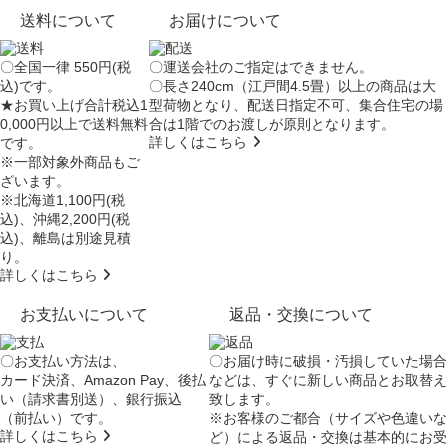
送料について
お届けについて
〇全国一律 550円(税
〇運送会社のご指定はできません。
込)です。
〇長さ240cm（江戸間4.5畳）以上の商品は大
★お買い上げ合計税込1
型荷物となり、
配送日指定不可
、集合住宅の場
0,000円以上で送料無料
合は
1階でのお渡し
が原則となります。
詳しくはこちら
です。
※一部対象外商品もご
ざいます。
※北海道1,100円(税
込)、沖縄2,200円(税
込)、離島は別途見積
り。
詳しくはこちら
お支払いについて
返品・交換について
〇お支払い方法は、
〇お届け時に破損・汚損していた場合
カード決済、Amazon Pay、後払
などは、すぐに新しい商品とお取替え
い（請求書別送）、銀行振込
致します。
（前払い）です。
※お客様のご都合（サイズや色違いな
詳しくはこちら
ど）による返品・交換は基本的にお受