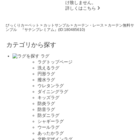
け致しません。
詳しくはこちら
びっくりカーペット
>
カットサンプル
>
カーテン・レース
>
カーテン無料サ
ンプル 『サテンプレミアム』(ID:180485610)
カテゴリから探す
ラグ
ラグトップページ
洗えるラグ
円形ラグ
撥水ラグ
ウレタンラグ
ダイニングラグ
キッズラグ
防炎ラグ
防音ラグ
防ダニラグ
シャギーラグ
ウールラグ
あったかラグ
北欧デザインラグ