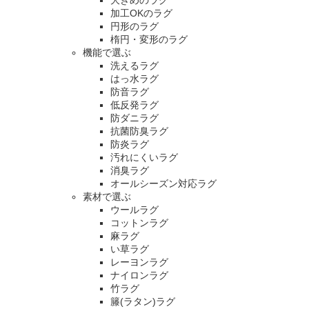
大きめのラグ
加工OKのラグ
円形のラグ
楕円・変形のラグ
機能で選ぶ
洗えるラグ
はっ水ラグ
防音ラグ
低反発ラグ
防ダニラグ
抗菌防臭ラグ
防炎ラグ
汚れにくいラグ
消臭ラグ
オールシーズン対応ラグ
素材で選ぶ
ウールラグ
コットンラグ
麻ラグ
い草ラグ
レーヨンラグ
ナイロンラグ
竹ラグ
籐(ラタン)ラグ