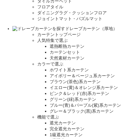
タイルカーペット
フロアタイル
ダイニングラグ・クッションフロア
ジョイントマット・パズルマット
ドレープカーテン（厚地）
カーテントップページ
人気特集で選ぶ
遮熱断熱カーテン
カーテンセット
天然素材カーテン
カラーで選ぶ
ホワイト系カーテン
アイボリー＆ベージュ系カーテン
ブラウン(茶色)系カーテン
イエロー(黄)＆オレンジ系カーテン
ピンク＆レッド(赤)系カーテン
グリーン(緑)系カーテン
ブルー(青)＆パープル(紫)系カーテン
グレー＆ブラック(黒)系カーテン
機能で選ぶ
遮光カーテン
完全遮光カーテン
1級遮光カーテン