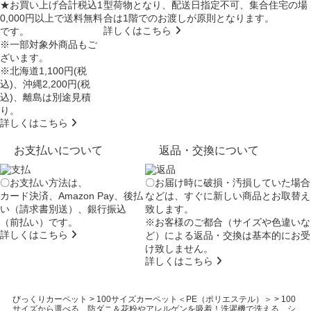
★お買い上げ合計税込1
型荷物となり、
配送日指定不可
、集合住宅の場
0,000円以上で送料無料
合は
1階でのお渡し
が原則となります。
詳しくはこちら
です。
※一部対象外商品もご
ざいます。
※北海道1,100円(税
込)、沖縄2,200円(税
込)、離島は別途見積
り。
詳しくはこちら
お支払いについて
返品・交換について
〇お支払い方法は、
〇お届け時に破損・汚損していた場合
カード決済、Amazon Pay、後払
などは、すぐに新しい商品とお取替え
い（請求書別送）、銀行振込
致します。
（前払い）です。
※お客様のご都合（サイズや色違いな
詳しくはこちら
ど）による返品・交換は基本的にお受
け致しません。
詳しくはこちら
びっくりカーペット
>
100サイズカーペット＜PE（ポリエステル）＞
>
100
サイズから選べる 防ダニ＆花粉やアレルゲンを吸着！洗濯機で洗える、シ