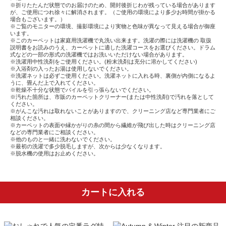
※折りたたんだ状態でのお届けのため、開封後折じわが残っている場合があります
が、ご使用につれ徐々に解消されます。（ご使用の環境により多少お時間が掛かる
場合もございます。）
※ご覧のモニターの環境、撮影環境により実物と色味が異なって見える場合が御座
います。
※このカーペットは家庭用洗濯機で丸洗い出来ます。洗濯の際には洗濯機の 取扱
説明書をお読みのうえ、カーペットに適した洗濯コースをお選びください。ドラム
式などの一部の形式の洗濯機ではお洗いいただけない場合があります。
※洗濯用中性洗剤をご使用ください。(粉末洗剤は充分に溶かしてください)
※入浴剤の入ったお湯は使用しないでください。
※洗濯ネットは必ずご使用ください。洗濯ネットに入れる時、裏側が内側になるよ
うに、畳んだ上で入れてください。
※乾燥不十分な状態でパイルを引っ張らないでください。
※汚れた箇所は、市販のカーペットクリーナー(または中性洗剤)で汚れを落として
ください。
※がんこな汚れは取れないことがありますので、クリーニング店など専門業者にご
相談ください。
※カーペットの表面や縁かがりの糸の間から繊維が飛び出した時はクリーニング店
などの専門業者にご相談ください。
※他のものと一緒に洗わないでください。
※最初の洗濯で多少脱毛しますが、次からは少なくなります。
※脱水機の使用はお止めください。
カートに入れる