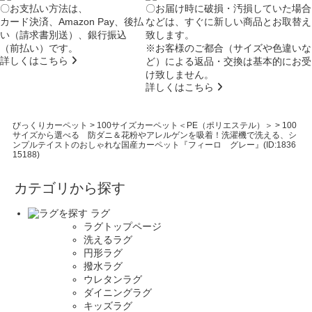
〇お支払い方法は、
〇お届け時に破損・汚損していた場合
カード決済、Amazon Pay、後払
などは、すぐに新しい商品とお取替え
い（請求書別送）、銀行振込
致します。
（前払い）です。
※お客様のご都合（サイズや色違いな
詳しくはこちら
ど）による返品・交換は基本的にお受
け致しません。
詳しくはこちら
びっくりカーペット
>
100サイズカーペット＜PE（ポリエステル）＞
>
100
サイズから選べる 防ダニ＆花粉やアレルゲンを吸着！洗濯機で洗える、シ
ンプルテイストのおしゃれな国産カーペット『フィーロ グレー』(ID:1836
15188)
カテゴリから探す
ラグ
ラグトップページ
洗えるラグ
円形ラグ
撥水ラグ
ウレタンラグ
ダイニングラグ
キッズラグ