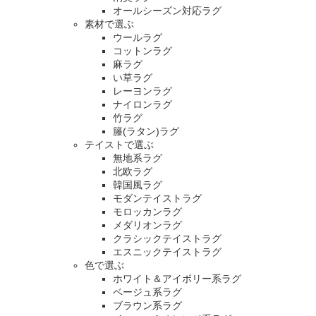
オールシーズン対応ラグ
素材で選ぶ
ウールラグ
コットンラグ
麻ラグ
い草ラグ
レーヨンラグ
ナイロンラグ
竹ラグ
籐(ラタン)ラグ
テイストで選ぶ
無地系ラグ
北欧ラグ
韓国風ラグ
モダンテイストラグ
モロッカンラグ
メダリオンラグ
クラシックテイストラグ
エスニックテイストラグ
色で選ぶ
ホワイト＆アイボリー系ラグ
ベージュ系ラグ
ブラウン系ラグ