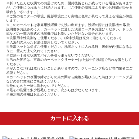
※折りたたんだ状態でのお届けのため、開封後折じわが残っている場合があります
が、ご使用につれ徐々に解消されます。（ご使用の環境により多少お時間が掛かる
場合もございます。）
※ご覧のモニターの環境、撮影環境により実物と色味が異なって見える場合が御座
います。
※このカーペットは家庭用洗濯機で丸洗い出来ます。洗濯の際には洗濯機の 取扱
説明書をお読みのうえ、カーペットに適した洗濯コースをお選びください。ドラム
式などの一部の形式の洗濯機ではお洗いいただけない場合があります。
※洗濯用中性洗剤をご使用ください。(粉末洗剤は充分に溶かしてください)
※入浴剤の入ったお湯は使用しないでください。
※洗濯ネットは必ずご使用ください。洗濯ネットに入れる時、裏側が内側になるよ
うに、畳んだ上で入れてください。
※乾燥不十分な状態でパイルを引っ張らないでください。
※汚れた箇所は、市販のカーペットクリーナー(または中性洗剤)で汚れを落として
ください。
※がんこな汚れは取れないことがありますので、クリーニング店など専門業者にご
相談ください。
※カーペットの表面や縁かがりの糸の間から繊維が飛び出した時はクリーニング店
などの専門業者にご相談ください。
※他のものと一緒に洗わないでください。
※最初の洗濯で多少脱毛しますが、次からは少なくなります。
※脱水機の使用はお止めください。
カートに入れる