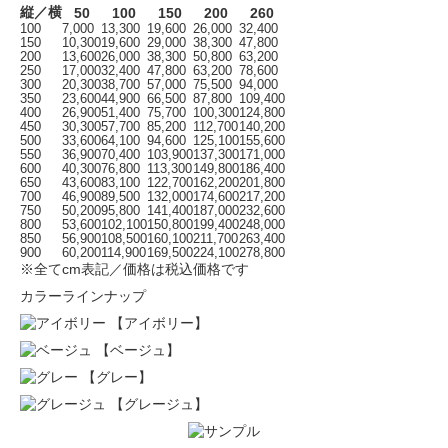
縦／横
50
100
150
200
260
100
7,000
13,300
19,600
26,000
32,400
150
10,300
19,600
29,000
38,300
47,800
200
13,600
26,000
38,300
50,800
63,200
250
17,000
32,400
47,800
63,200
78,600
300
20,300
38,700
57,000
75,500
94,000
350
23,600
44,900
66,500
87,800
109,400
400
26,900
51,400
75,700
100,300
124,800
450
30,300
57,700
85,200
112,700
140,200
500
33,600
64,100
94,600
125,100
155,600
550
36,900
70,400
103,900
137,300
171,000
600
40,300
76,800
113,300
149,800
186,400
650
43,600
83,100
122,700
162,200
201,800
700
46,900
89,500
132,000
174,600
217,200
750
50,200
95,800
141,400
187,000
232,600
800
53,600
102,100
150,800
199,400
248,000
850
56,900
108,500
160,100
211,700
263,400
900
60,200
114,900
169,500
224,100
278,800
※全てcm表記／価格は税込価格です
カラーラインナップ
【アイボリー】
【ベージュ】
【グレー】
【グレージュ】