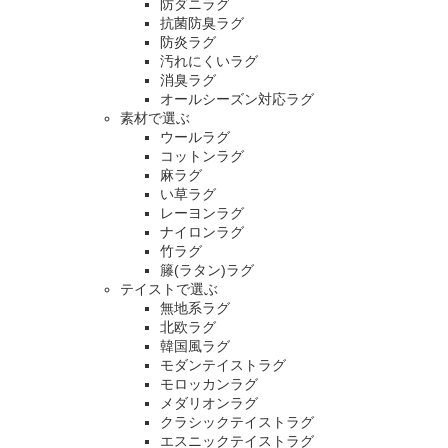
防ダニラグ
抗菌防臭ラグ
防炎ラグ
汚れにくいラグ
消臭ラグ
オールシーズン対応ラグ
素材で選ぶ
ウールラグ
コットンラグ
麻ラグ
い草ラグ
レーヨンラグ
ナイロンラグ
竹ラグ
籐(ラタン)ラグ
テイストで選ぶ
無地系ラグ
北欧ラグ
韓国風ラグ
モダンテイストラグ
モロッカンラグ
メダリオンラグ
クラシックテイストラグ
エスニックテイストラグ