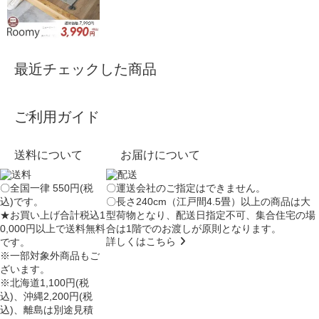
最近チェックした商品
ご利用ガイド
送料について
お届けについて
〇全国一律 550円(税
〇運送会社のご指定はできません。
込)です。
〇長さ240cm（江戸間4.5畳）以上の商品は大
★お買い上げ合計税込1
型荷物となり、
配送日指定不可
、集合住宅の場
0,000円以上で送料無料
合は
1階でのお渡し
が原則となります。
詳しくはこちら
です。
※一部対象外商品もご
ざいます。
※北海道1,100円(税
込)、沖縄2,200円(税
込)、離島は別途見積