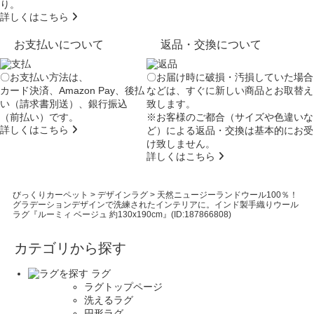
り。
詳しくはこちら
お支払いについて
返品・交換について
〇お支払い方法は、
〇お届け時に破損・汚損していた場合
カード決済、Amazon Pay、後払
などは、すぐに新しい商品とお取替え
い（請求書別送）、銀行振込
致します。
（前払い）です。
※お客様のご都合（サイズや色違いな
詳しくはこちら
ど）による返品・交換は基本的にお受
け致しません。
詳しくはこちら
びっくりカーペット
>
デザインラグ
>
天然ニュージーランドウール100％！
グラデーションデザインで洗練されたインテリアに。インド製手織りウール
ラグ『ルーミィ ベージュ 約130x190cm』(ID:187866808)
カテゴリから探す
ラグ
ラグトップページ
洗えるラグ
円形ラグ