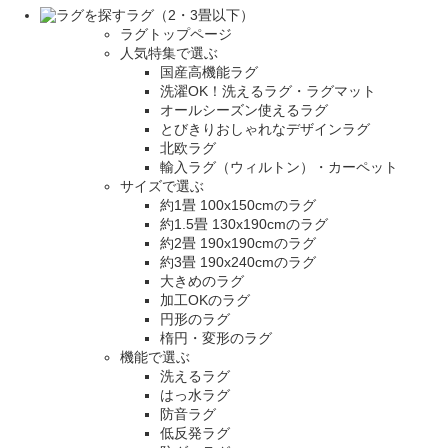
ラグ（2・3畳以下）
ラグトップページ
人気特集で選ぶ
国産高機能ラグ
洗濯OK！洗えるラグ・ラグマット
オールシーズン使えるラグ
とびきりおしゃれなデザインラグ
北欧ラグ
輸入ラグ（ウィルトン）・カーペット
サイズで選ぶ
約1畳 100x150cmのラグ
約1.5畳 130x190cmのラグ
約2畳 190x190cmのラグ
約3畳 190x240cmのラグ
大きめのラグ
加工OKのラグ
円形のラグ
楕円・変形のラグ
機能で選ぶ
洗えるラグ
はっ水ラグ
防音ラグ
低反発ラグ