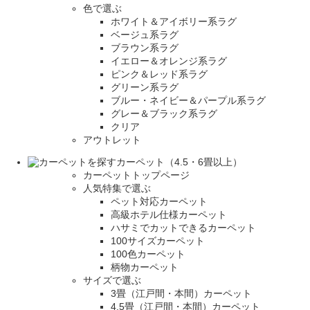
色で選ぶ
ホワイト＆アイボリー系ラグ
ベージュ系ラグ
ブラウン系ラグ
イエロー＆オレンジ系ラグ
ピンク＆レッド系ラグ
グリーン系ラグ
ブルー・ネイビー＆パープル系ラグ
グレー＆ブラック系ラグ
クリア
アウトレット
カーペット（4.5・6畳以上）
カーペットトップページ
人気特集で選ぶ
ペット対応カーペット
高級ホテル仕様カーペット
ハサミでカットできるカーペット
100サイズカーペット
100色カーペット
柄物カーペット
サイズで選ぶ
3畳（江戸間・本間）カーペット
4.5畳（江戸間・本間）カーペット