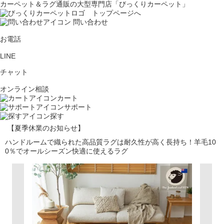
カーペット＆ラグ通販の大型専門店「びっくりカーペット」
問い合わせ
お電話
LINE
チャット
オンライン相談
カート
サポート
探す
【夏季休業のお知らせ】
ハンドルームで織られた高品質ラグは耐久性が高く長持ち！羊毛10
0％でオールシーズン快適に使えるラグ