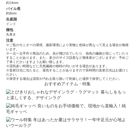
約14mm
パイル長
約8mm
生産国
インド
梱包
丸巻き
注意
※ご覧のモニターの環境、撮影環境により実物と色味が異なって見える場合が御座
います。
※一点一点手作り商品のため、糸が飛び出ていたり、他色の繊維が混じっていたり
することがあります。また、多少のサイズ誤差など個体差がございますが、予めご
了承くださいますようお願い致します。
※湿気多い時期などに天然繊維の独特の匂いがする場合があります。
※直射日光に当たると、退色することがありますので長時間の直射日光はお避けく
ださい。
※保管する場合は湿気や汚れを取り除いて乾燥した場所で保管してください。
おすすめアイテム・特集
暮らしをもっ
と楽しくする、デザインラグ
良いものをお手頃価格で。現地から直輸入！純
毛ギャッベ
冬はあったか夏はサラサラ！一年中足元が心地よ
いウールラグ