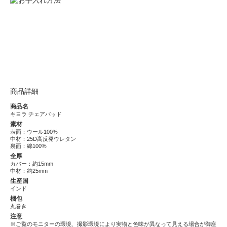
商品詳細
商品名
キヨラ チェアパッド
素材
表面：ウール100%
中材：25D高反発ウレタン
裏面：綿100%
全厚
カバー：約15mm
中材：約25mm
生産国
インド
梱包
丸巻き
注意
※ご覧のモニターの環境、撮影環境により実物と色味が異なって見える場合が御座