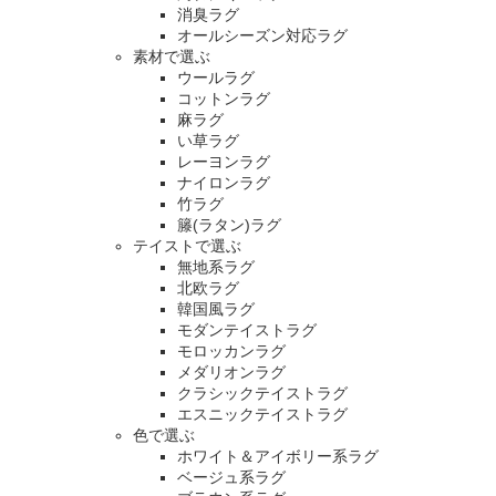
消臭ラグ
オールシーズン対応ラグ
素材で選ぶ
ウールラグ
コットンラグ
麻ラグ
い草ラグ
レーヨンラグ
ナイロンラグ
竹ラグ
籐(ラタン)ラグ
テイストで選ぶ
無地系ラグ
北欧ラグ
韓国風ラグ
モダンテイストラグ
モロッカンラグ
メダリオンラグ
クラシックテイストラグ
エスニックテイストラグ
色で選ぶ
ホワイト＆アイボリー系ラグ
ベージュ系ラグ