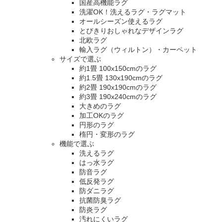
国産高機能ラグ
洗濯OK！洗えるラグ・ラグマット
オールシーズン使えるラグ
とびきりおしゃれなデザインラグ
北欧ラグ
輸入ラグ（ウィルトン）・カーペット
サイズで選ぶ
約1畳 100x150cmのラグ
約1.5畳 130x190cmのラグ
約2畳 190x190cmのラグ
約3畳 190x240cmのラグ
大きめのラグ
加工OKのラグ
円形のラグ
楕円・変形のラグ
機能で選ぶ
洗えるラグ
はっ水ラグ
防音ラグ
低反発ラグ
防ダニラグ
抗菌防臭ラグ
防炎ラグ
汚れにくいラグ