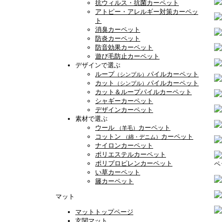
抗ウィルス・抗菌カーペット
アトピー・アレルギー対策カーペッ
ト
消臭カーペット
防炎カーペット
防音効果カーペット
遊び毛防止カーペット
デザインで選ぶ
ループ
パイルカーペット
（シンプル）
カット
パイルカーペット
（シンプル）
カット＆ループパイルカーペット
シャギーカーペット
デザインカーペット
素材で選ぶ
ウール
カーペット
（羊毛）
コットン
カーペット
（綿・デニム）
ナイロンカーペット
ポリエステルカーペット
ポリプロピレンカーペット
ペ
い草カーペット
籐カーペット
マット
マットトップページ
玄関マット