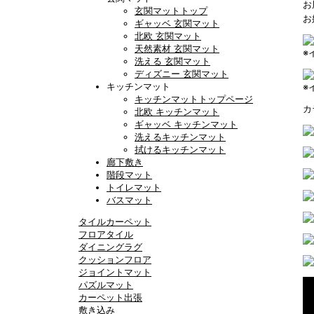
お
玄関マットトップ
お
ギャッベ 玄関マット
北欧 玄関マット
天然素材 玄関マット
※
洗える 玄関マット
ディズニー 玄関マット
キッチンマット
※
キッチンマットトップページ
カ
北欧 キッチンマット
ギャッベ キッチンマット
洗えるキッチンマット
拭けるキッチンマット
廊下敷き
階段マット
トイレマット
バスマット
タイルカーペット
フロアタイル
ダイニングラグ
クッションフロア
ジョイントマット
パズルマット
カーペット出張
敷き込み