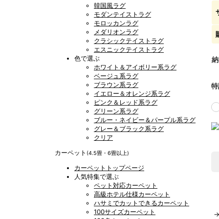
韓国風ラグ
モダンテイストラグ
モロッカンラグ
メダリオンラグ
クラシックテイストラグ
エスニックテイストラグ
色で選ぶ
納
ホワイト＆アイボリー系ラグ
ベージュ系ラグ
ブラウン系ラグ
特
イエロー＆オレンジ系ラグ
ピンク＆レッド系ラグ
グリーン系ラグ
ブルー・ネイビー＆パープル系ラグ
グレー＆ブラック系ラグ
クリア
カーペット
(4.5畳・6畳以上)
カーペットトップページ
人気特集で選ぶ
ペット対応カーペット
高級ホテル仕様カーペット
ハサミでカットできるカーペット
100サイズカーペット