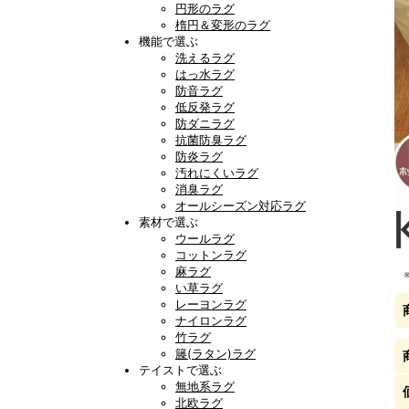
円形のラグ
楕円＆変形のラグ
機能で選ぶ
洗えるラグ
はっ水ラグ
防音ラグ
低反発ラグ
防ダニラグ
抗菌防臭ラグ
防炎ラグ
汚れにくいラグ
消臭ラグ
オールシーズン対応ラグ
素材で選ぶ
ウールラグ
コットンラグ
麻ラグ
い草ラグ
レーヨンラグ
ナイロンラグ
竹ラグ
籐(ラタン)ラグ
テイストで選ぶ
無地系ラグ
北欧ラグ