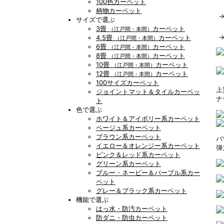
100色カーペット
柄物カーペット
サイズで選ぶ
3畳
カーペット
（江戸間・本間）
4.5畳
カーペット
（江戸間・本間）
6畳
カーペット
（江戸間・本間）
8畳
カーペット
（江戸間・本間）
10畳
カーペット
（江戸間・本間）
12畳
カーペット
（江戸間・本間）
100サイズカーペット
上
ジョイントマット＆タイルカーペッ
ナ
ト
色で選ぶ
ホワイト＆アイボリー系カーペット
ベージュ系カーペット
ブラウン系カーペット
バ
イエロー＆オレンジー系カーペット
弾
ピンク＆レッド系カーペット
グリーン系カーペット
ブルー・ネービー＆パープル系カー
ペット
グレー＆ブラック系カーペット
機能で選ぶ
はっ水・防汚カーペット
防ダニ・防虫カーペット