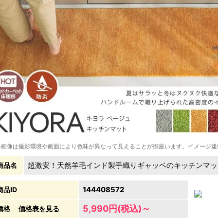
※画像は撮影環境や画面により色味が異なって見えることが御座います。イメージ違
超激安！天然羊毛インド製手織りギャッベのキッチンマッ
商品名
144408572
商品ID
5,990円(税込)～
価格
価格表を見る