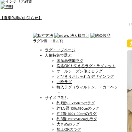
【夏季休業のお知らせ】
ラグ
(2畳・3畳以下)
ラグトップページ
人気特集で選ぶ
国産高機能ラグ
洗濯OK！洗えるラグ・ラグマット
オールシーズン使えるラグ
とびきりおしゃれなデザインラグ
北欧ラグ
輸入ラグ（ウィルトン）・カーペッ
ト
サイズで選ぶ
約1畳
のラグ
100x150cm
約1.5畳
のラグ
130x190cm
約2畳
のラグ
190x190cm
約3畳
のラグ
190x240cm
大きめのラグ
加工OKのラグ