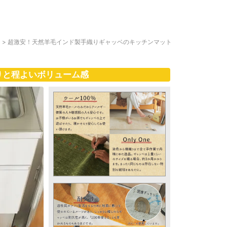
ト
>
超激安！天然羊毛インド製手織りギャッベのキッチンマット
りと程よいボリューム感