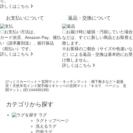
り。
詳しくはこちら
お支払いについて
返品・交換について
〇お支払い方法は、
〇お届け時に破損・汚損していた場合
カード決済、Amazon Pay、後払
などは、すぐに新しい商品とお取替え
い（請求書別送）、銀行振込
致します。
（前払い）です。
※お客様のご都合（サイズや色違いな
詳しくはこちら
ど）による返品・交換は基本的にお受
け致しません。
詳しくはこちら
びっくりカーペット
>
玄関マット・キッチンマット・廊下敷きなど
>
超激
安！天然羊毛インド製手織りギャッベの玄関マット『キヨラ ベージュ 玄
関マット』(ID:144408199)
カテゴリから探す
ラグ
ラグトップページ
洗えるラグ
円形ラグ