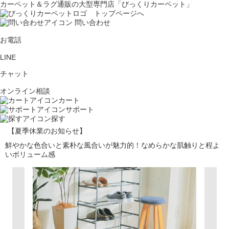
カーペット＆ラグ通販の大型専門店「びっくりカーペット」
問い合わせ
お電話
LINE
チャット
オンライン相談
カート
サポート
探す
【夏季休業のお知らせ】
鮮やかな色合いと素朴な風合いが魅力的！なめらかな肌触りと程よ
いボリューム感