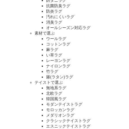
防ダニラグ
抗菌防臭ラグ
防炎ラグ
汚れにくいラグ
消臭ラグ
オールシーズン対応ラグ
素材で選ぶ
ウールラグ
コットンラグ
麻ラグ
い草ラグ
レーヨンラグ
ナイロンラグ
竹ラグ
籐(ラタン)ラグ
テイストで選ぶ
無地系ラグ
北欧ラグ
韓国風ラグ
モダンテイストラグ
モロッカンラグ
メダリオンラグ
クラシックテイストラグ
エスニックテイストラグ