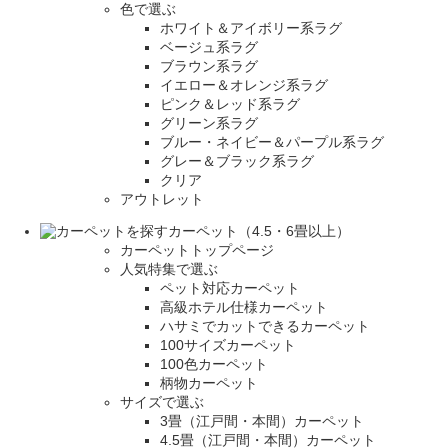
色で選ぶ
ホワイト＆アイボリー系ラグ
ベージュ系ラグ
ブラウン系ラグ
イエロー＆オレンジ系ラグ
ピンク＆レッド系ラグ
グリーン系ラグ
ブルー・ネイビー＆パープル系ラグ
グレー＆ブラック系ラグ
クリア
アウトレット
カーペット（4.5・6畳以上）
カーペットトップページ
人気特集で選ぶ
ペット対応カーペット
高級ホテル仕様カーペット
ハサミでカットできるカーペット
100サイズカーペット
100色カーペット
柄物カーペット
サイズで選ぶ
3畳（江戸間・本間）カーペット
4.5畳（江戸間・本間）カーペット