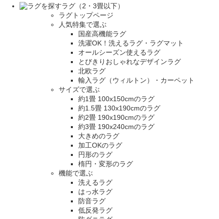
ラグ（2・3畳以下）
ラグトップページ
人気特集で選ぶ
国産高機能ラグ
洗濯OK！洗えるラグ・ラグマット
オールシーズン使えるラグ
とびきりおしゃれなデザインラグ
北欧ラグ
輸入ラグ（ウィルトン）・カーペット
サイズで選ぶ
約1畳 100x150cmのラグ
約1.5畳 130x190cmのラグ
約2畳 190x190cmのラグ
約3畳 190x240cmのラグ
大きめのラグ
加工OKのラグ
円形のラグ
楕円・変形のラグ
機能で選ぶ
洗えるラグ
はっ水ラグ
防音ラグ
低反発ラグ