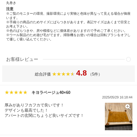
丸巻き
注意
※ご覧のモニターの環境、撮影環境により実物と色味が異なって見える場合が御座
います。
※手織りの商品のためサイズにばらつきがあります。表記サイズはあくまで目安と
お考え下さい。
※色のばらつきや、房や模様などに個体差がありますので予めご了承ください。
※ウール製品のため遊び毛がでます。掃除機をお使いの場合は回転ブラシをオフし
て優しく吸い込んでください。
お客様レビュー
4.8
総合評価
（5件）
キヨラベージュ40×60
2025/05/29 16:18:44
厚みがありフカフカで良いです！
デザインも最高でした！
アパートの玄関にちょうど良いサイズです！