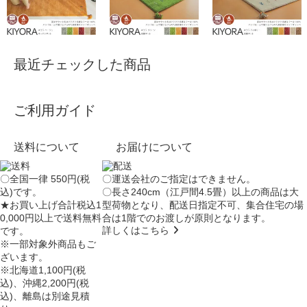
最近チェックした商品
ご利用ガイド
送料について
お届けについて
〇全国一律 550円(税
〇運送会社のご指定はできません。
込)です。
〇長さ240cm（江戸間4.5畳）以上の商品は大
★お買い上げ合計税込1
型荷物となり、
配送日指定不可
、集合住宅の場
0,000円以上で送料無料
合は
1階でのお渡し
が原則となります。
詳しくはこちら
です。
※一部対象外商品もご
ざいます。
※北海道1,100円(税
込)、沖縄2,200円(税
込)、離島は別途見積