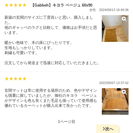
【Gabbeh】キヨラ ベージュ 60x90
女性
2024/09/13 16:49:36
新築の玄関のサイズに丁度良いと思い、購入しまし
た。
他のギャッベのラグと比較して、価格はお手頃だと思
います。
暖かい色味で、木の床にぴったりです。
生地もしっかりしています。
刺繍も可愛いです。
注文してから発送まで迅速に対応していただきました。
2022/05/07 13:37:42
玄関マットは常に使用する場所のため、色やデザイン
も慎重に探していましたが、御社のキヨラ ベージュ
がデザインも色も良くまた毛足も揃っていて使用感も
優れているカーペットが購入出来て良かったです。
1ページ目
次へ