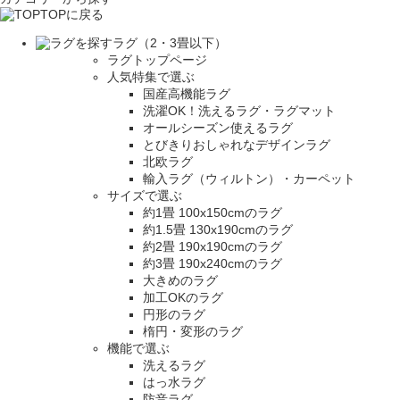
TOPに戻る
ラグ（2・3畳以下）
ラグトップページ
人気特集で選ぶ
国産高機能ラグ
洗濯OK！洗えるラグ・ラグマット
オールシーズン使えるラグ
とびきりおしゃれなデザインラグ
北欧ラグ
輸入ラグ（ウィルトン）・カーペット
サイズで選ぶ
約1畳 100x150cmのラグ
約1.5畳 130x190cmのラグ
約2畳 190x190cmのラグ
約3畳 190x240cmのラグ
大きめのラグ
加工OKのラグ
円形のラグ
楕円・変形のラグ
機能で選ぶ
洗えるラグ
はっ水ラグ
防音ラグ