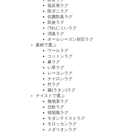
低反発ラグ
防ダニラグ
抗菌防臭ラグ
防炎ラグ
汚れにくいラグ
消臭ラグ
オールシーズン対応ラグ
素材で選ぶ
ウールラグ
コットンラグ
麻ラグ
い草ラグ
レーヨンラグ
ナイロンラグ
竹ラグ
籐(ラタン)ラグ
テイストで選ぶ
無地系ラグ
北欧ラグ
韓国風ラグ
モダンテイストラグ
モロッカンラグ
メダリオンラグ