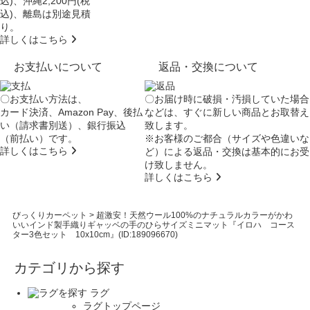
込)、沖縄2,200円(税
込)、離島は別途見積
り。
詳しくはこちら
お支払いについて
返品・交換について
〇お支払い方法は、
〇お届け時に破損・汚損していた場合
カード決済、Amazon Pay、後払
などは、すぐに新しい商品とお取替え
い（請求書別送）、銀行振込
致します。
（前払い）です。
※お客様のご都合（サイズや色違いな
詳しくはこちら
ど）による返品・交換は基本的にお受
け致しません。
詳しくはこちら
びっくりカーペット
>
超激安！天然ウール100%のナチュラルカラーがかわ
いいインド製手織りギャッベの手のひらサイズミニマット『イロハ コース
ター3色セット 10x10cm』(ID:189096670)
カテゴリから探す
ラグ
ラグトップページ