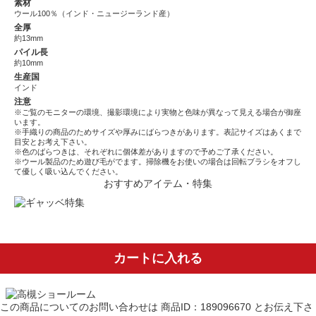
素材
ウール100％（インド・ニュージーランド産）
全厚
約13mm
パイル長
約10mm
生産国
インド
注意
※ご覧のモニターの環境、撮影環境により実物と色味が異なって見える場合が御座
います。
※手織りの商品のためサイズや厚みにばらつきがあります。表記サイズはあくまで
目安とお考え下さい。
※色のばらつきは、それぞれに個体差がありますので予めご了承ください。
※ウール製品のため遊び毛がでます。掃除機をお使いの場合は回転ブラシをオフし
て優しく吸い込んでください。
おすすめアイテム・特集
カートに入れる
この商品についてのお問い合わせは
商品ID：189096670
とお伝え下さ