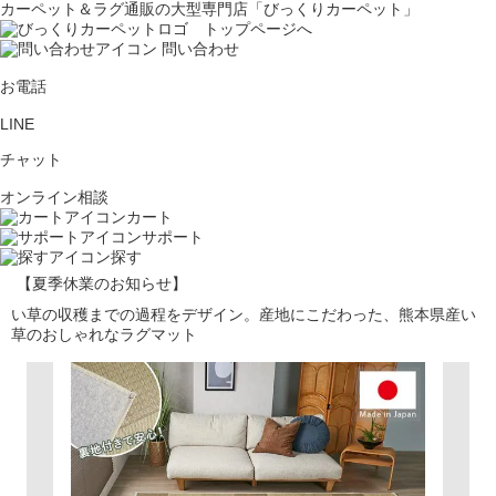
カーペット＆ラグ通販の大型専門店「びっくりカーペット」
問い合わせ
お電話
LINE
チャット
オンライン相談
カート
サポート
探す
【夏季休業のお知らせ】
い草の収穫までの過程をデザイン。産地にこだわった、熊本県産い
草のおしゃれなラグマット