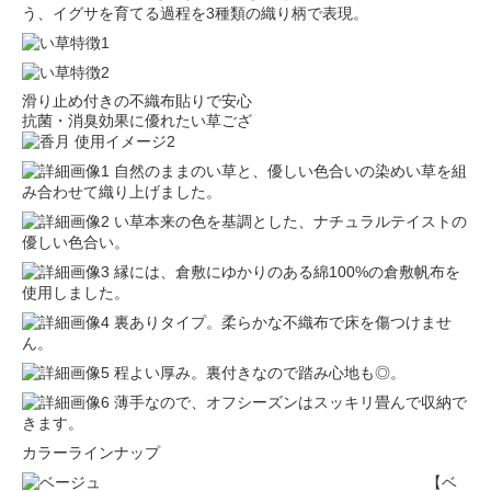
う、イグサを育てる過程を3種類の織り柄で表現。
滑り止め付きの不織布貼りで安心
抗菌・消臭効果に優れたい草ござ
自然のままのい草と、優しい色合いの染めい草を組
み合わせて織り上げました。
い草本来の色を基調とした、ナチュラルテイストの
優しい色合い。
縁には、倉敷にゆかりのある綿100%の倉敷帆布を
使用しました。
裏ありタイプ。柔らかな不織布で床を傷つけませ
ん。
程よい厚み。裏付きなので踏み心地も◎。
薄手なので、オフシーズンはスッキリ畳んで収納で
きます。
カラーラインナップ
【ベ