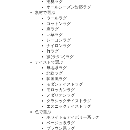
消臭ラグ
オールシーズン対応ラグ
素材で選ぶ
ウールラグ
コットンラグ
麻ラグ
い草ラグ
レーヨンラグ
ナイロンラグ
竹ラグ
籐(ラタン)ラグ
テイストで選ぶ
無地系ラグ
北欧ラグ
韓国風ラグ
モダンテイストラグ
モロッカンラグ
メダリオンラグ
クラシックテイストラグ
エスニックテイストラグ
色で選ぶ
ホワイト＆アイボリー系ラグ
ベージュ系ラグ
ブラウン系ラグ