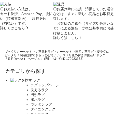
〇お支払い方法は、
〇お届け時に破損・汚損していた場合
カード決済、Amazon Pay、後払
などは、すぐに新しい商品とお取替え
い（請求書別送）、銀行振込
致します。
（前払い）です。
※お客様のご都合（サイズや色違いな
詳しくはこちら
ど）による返品・交換は基本的にお受
け致しません。
詳しくはこちら
びっくりカーペット
>
い草素材ラグ・カーペット
>
国産い草ラグ
>
夏ラグに
ピッタリ！調湿効果でさらっと心地いい、スベリ止め付きの国産い草ラグ
『香月(かづき) ベージュ』 (裏貼りあり)(ID:179923362)
カテゴリから探す
ラグ
ラグトップページ
洗えるラグ
円形ラグ
撥水ラグ
ウレタンラグ
ダイニングラグ