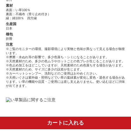
素材
表面：い草100％
裏面：不織布（滑り止め付き）
縁：綿100％ 四方縁
生産国
日本
梱包
折畳
注意
※ご覧のモニターの環境、撮影環境により実物と色味が異なって見える場合が御座
います。
※摩擦・水ぬれ等の影響で、多少色落ち・シミになることがあります。
※天然素材のため、多少の色ムラやロットごとの色ブレが生じることがあります。
※色止め加工をほどこしていますが、天然素材のため色落ちする場合があります。
※天然素材のため、サイズに多少の誤差が生じます。
※カーペットシャンプー、洗剤などのご使用はおやめください。
※天然いぐさは紫外線・照明などでい草の葉緑素が変化し変色・退色する場合があ
ります。い草の機能や品質・ご使用には差し支えありません。使い込むほどに渋味
が出てきます。
カートに入れる