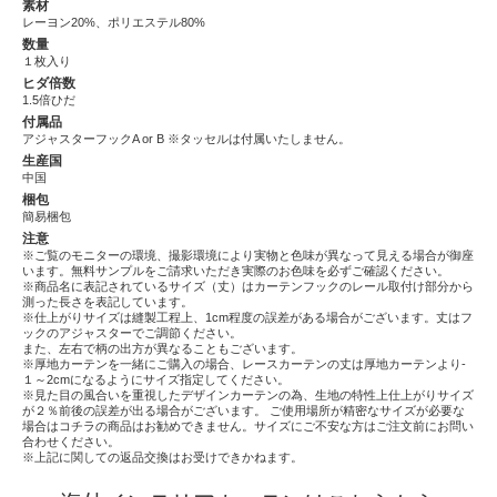
素材
レーヨン20%、ポリエステル80%
数量
１枚入り
ヒダ倍数
1.5倍ひだ
付属品
アジャスターフックA or B ※タッセルは付属いたしません。
生産国
中国
梱包
簡易梱包
注意
※ご覧のモニターの環境、撮影環境により実物と色味が異なって見える場合が御座
います。無料サンプルをご請求いただき実際のお色味を必ずご確認ください。
※商品名に表記されているサイズ（丈）はカーテンフックのレール取付け部分から
測った長さを表記しています。
※仕上がりサイズは縫製工程上、1cm程度の誤差がある場合がございます。丈はフ
ックのアジャスターでご調節ください。
また、左右で柄の出方が異なることもございます。
※厚地カーテンを一緒にご購入の場合、レースカーテンの丈は厚地カーテンより-
１～2cmになるようにサイズ指定してください。
※見た目の風合いを重視したデザインカーテンの為、生地の特性上仕上がりサイズ
が２％前後の誤差が出る場合がございます。 ご使用場所が精密なサイズが必要な
場合はコチラの商品はお勧めできません。サイズにご不安な方はご注文前にお問い
合わせください。
※上記に関しての返品交換はお受けできかねます。