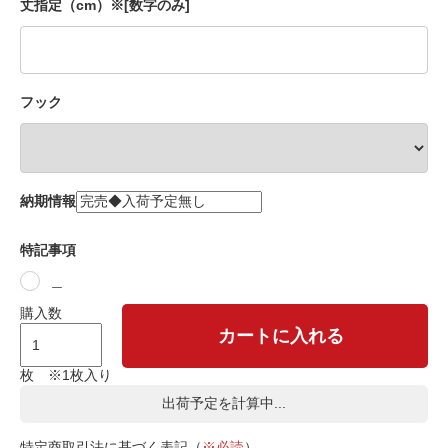
丈指定（cm）※[数字のみ]
フック
納期情報
特記事項
＿
購入数
カートに入れる
枚 ※1枚入り
出荷予定を計算中...
特定商取引法に基づく表記（
※必読
）