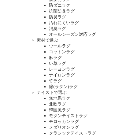
防ダニラグ
抗菌防臭ラグ
防炎ラグ
汚れにくいラグ
消臭ラグ
オールシーズン対応ラグ
素材で選ぶ
ウールラグ
コットンラグ
麻ラグ
い草ラグ
レーヨンラグ
ナイロンラグ
竹ラグ
籐(ラタン)ラグ
テイストで選ぶ
無地系ラグ
北欧ラグ
韓国風ラグ
モダンテイストラグ
モロッカンラグ
メダリオンラグ
クラシックテイストラグ