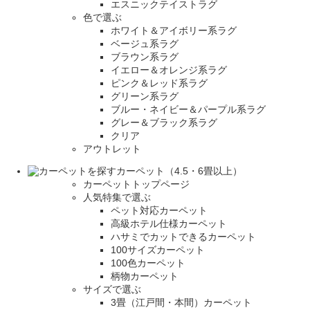
エスニックテイストラグ
色で選ぶ
ホワイト＆アイボリー系ラグ
ベージュ系ラグ
ブラウン系ラグ
イエロー＆オレンジ系ラグ
ピンク＆レッド系ラグ
グリーン系ラグ
ブルー・ネイビー＆パープル系ラグ
グレー＆ブラック系ラグ
クリア
アウトレット
カーペット（4.5・6畳以上）
カーペットトップページ
人気特集で選ぶ
ペット対応カーペット
高級ホテル仕様カーペット
ハサミでカットできるカーペット
100サイズカーペット
100色カーペット
柄物カーペット
サイズで選ぶ
3畳（江戸間・本間）カーペット