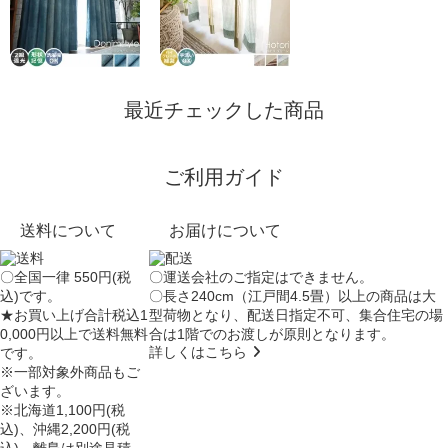
最近チェックした商品
ご利用ガイド
送料について
お届けについて
〇全国一律 550円(税
〇運送会社のご指定はできません。
込)です。
〇長さ240cm（江戸間4.5畳）以上の商品は大
★お買い上げ合計税込1
型荷物となり、
配送日指定不可
、集合住宅の場
0,000円以上で送料無料
合は
1階でのお渡し
が原則となります。
詳しくはこちら
です。
※一部対象外商品もご
ざいます。
※北海道1,100円(税
込)、沖縄2,200円(税
込)、離島は別途見積