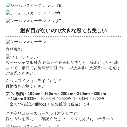
継ぎ目がないので大きな窓でも美しい
商品機能
ウォッシャブル対応
色落ちや色あせが少なく、縮みにくい生地
なのでご家庭でお洗濯が可能です。※洗濯前に洗濯ラベルを必ず
ご確認ください。
右へスワイプ（スライド）して
価格表をご覧ください
丈 ＼ 横幅
～100cm
～150cm
～200cm
～250cm
～300cm
～239cm
6,900円
10,360円
13,800円
17,250円
20,700円
※全てcm表記／価格は１枚の値段（税込）です。
この商品はレースカーテン１枚入りです。
採寸方法を事前にご確認ください！
《 採寸方法はコチラ▹▹ 》