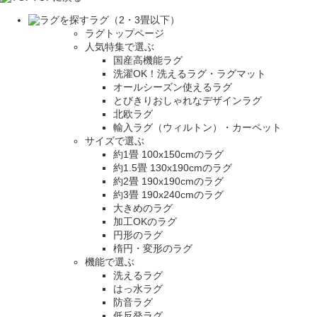
ラグ（2・3畳以下）
ラグトップページ
人気特集で選ぶ
国産高機能ラグ
洗濯OK！洗えるラグ・ラグマット
オールシーズン使えるラグ
とびきりおしゃれなデザインラグ
北欧ラグ
輸入ラグ（ウィルトン）・カーペット
サイズで選ぶ
約1畳 100x150cmのラグ
約1.5畳 130x190cmのラグ
約2畳 190x190cmのラグ
約3畳 190x240cmのラグ
大きめのラグ
加工OKのラグ
円形のラグ
楕円・変形のラグ
機能で選ぶ
洗えるラグ
はっ水ラグ
防音ラグ
低反発ラグ