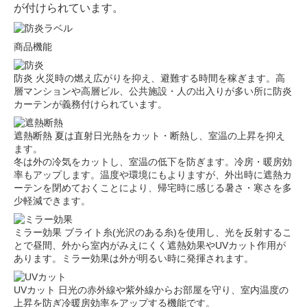
が付けられています。
商品機能
防炎
火災時の燃え広がりを抑え、避難する時間を稼ぎます。高
層マンションや高層ビル、公共施設・人の出入りが多い所に防炎
カーテンが義務付けられています。
遮熱断熱
夏は直射日光熱をカット・断熱し、室温の上昇を抑え
ます。
冬は外の冷気をカットし、室温の低下を防ぎます。冷房・暖房効
率もアップします。温度や環境にもよりますが、外出時に遮熱カ
ーテンを閉めておくことにより、帰宅時に感じる暑さ・寒さを多
少軽減できます。
ミラー効果
ブライト糸(光沢のある糸)を使用し、光を反射するこ
とで昼間、外から室内がみえにくく遮熱効果やUVカット作用が
あります。ミラー効果は外が明るい時に発揮されます。
UVカット
日光の赤外線や紫外線からお部屋を守り、室内温度の
上昇を防ぎ冷暖房効率をアップする機能です。