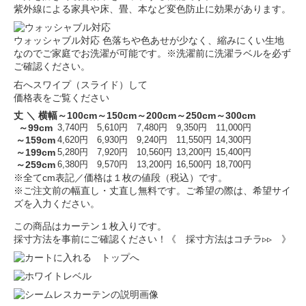
紫外線による家具や床、畳、本など変色防止に効果があります。
ウォッシャブル対応
色落ちや色あせが少なく、縮みにくい生地
なのでご家庭でお洗濯が可能です。※洗濯前に洗濯ラベルを必ず
ご確認ください。
右へスワイプ（スライド）して
価格表をご覧ください
丈 ＼ 横幅
～100cm
～150cm
～200cm
～250cm
～300cm
～99cm
3,740円
5,610円
7,480円
9,350円
11,000円
～159cm
4,620円
6,930円
9,240円
11,550円
14,300円
～199cm
5,280円
7,920円
10,560円
13,200円
15,400円
～259cm
6,380円
9,570円
13,200円
16,500円
18,700円
※全てcm表記／価格は１枚の値段（税込）です。
※ご注文前の幅直し・丈直し無料です。ご希望の際は、希望サイ
ズを入力ください。
この商品はカーテン１枚入りです。
採寸方法を事前にご確認ください！
《 採寸方法はコチラ▹▹ 》