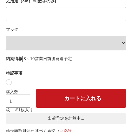
丈指定（cm）※[数字のみ]
フック
納期情報
特記事項
＿
購入数
カートに入れる
枚 ※1枚入り
出荷予定を計算中...
特定商取引法に基づく表記（
※必読
）