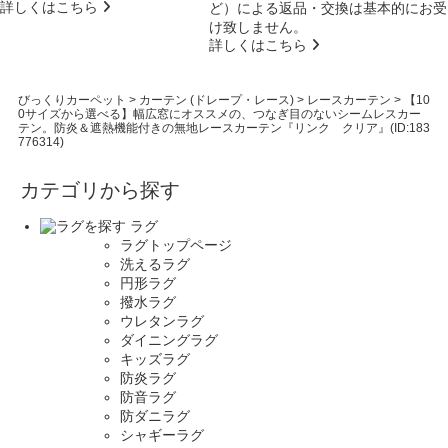
詳しくはこちら
ど）による返品・交換は基本的にお受
け致しません。
詳しくはこちら
びっくりカーペット
>
カーテン (ドレープ・レース)
>
レースカーテン
>
【10
0サイズから選べる】幅広窓にオススメの、つなぎ目のないシームレスカー
テン。防炎＆遮熱機能付きの無地レースカーテン『リンク クリア』(ID:183
776314)
カテゴリから探す
ラグ
ラグトップページ
洗えるラグ
円形ラグ
撥水ラグ
ウレタンラグ
ダイニングラグ
キッズラグ
防炎ラグ
防音ラグ
防ダニラグ
シャギーラグ