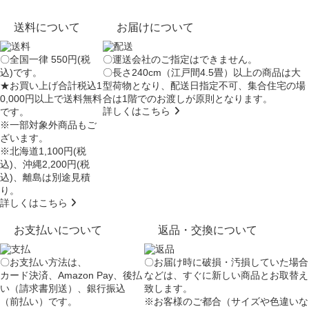
送料について
お届けについて
〇全国一律 550円(税
〇運送会社のご指定はできません。
込)です。
〇長さ240cm（江戸間4.5畳）以上の商品は大
★お買い上げ合計税込1
型荷物となり、
配送日指定不可
、集合住宅の場
0,000円以上で送料無料
合は
1階でのお渡し
が原則となります。
詳しくはこちら
です。
※一部対象外商品もご
ざいます。
※北海道1,100円(税
込)、沖縄2,200円(税
込)、離島は別途見積
り。
詳しくはこちら
お支払いについて
返品・交換について
〇お支払い方法は、
〇お届け時に破損・汚損していた場合
カード決済、Amazon Pay、後払
などは、すぐに新しい商品とお取替え
い（請求書別送）、銀行振込
致します。
（前払い）です。
※お客様のご都合（サイズや色違いな