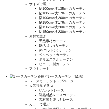
サイズで選ぶ
幅100cm×丈135cmのカーテン
幅100cm×丈178cmのカーテン
幅100cm×丈200cmのカーテン
幅150cm×丈178cmのカーテン
幅150cm×丈200cmのカーテン
幅150cm×丈230cmのカーテン
素材で選ぶ
天然素材カーテン
麻(リネン)カーテン
綿(コットン)カーテン
ベルベットカーテン
ポリエステルカーテン
ビニール製カーテン
アウトレット
レースカーテン（薄地）
レースカーテントップページ
人気特集で選ぶ
UVカットレース
遮熱断熱レースカーテン
素材感を楽しむレース
カラーで選ぶ
スーパーホワイト レースカーテン