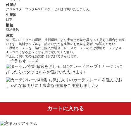
付属品
アジャスターフックA or B ※タッセルは付属いたしません。
生産国
日本
梱包
簡易梱包
注意
※ご覧のモニターの環境、撮影環境により実物と色味が異なって見える場合が御座
います。無料サンプルをご請求いただき実際のお色味を必ずご確認ください。
※厚地カーテンを一緒にご購入の場合、レースカーテンの丈は厚地カーテンより-
１～2cmになるようにサイズ指定してください。
※上記に関しての返品交換はお受けできかねます。
コチラもオススメ
窓辺をおしゃれにグレードアップ！カーテンに
ぴったりのタッセルをお選びいただけます♪
お気に入りのカーテンレールを選んでお
しゃれな窓周りに！豊富な種類をご用意しました♪
カートに入れる