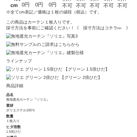
0円
0円
0円
cm
不可
不可
不可
不可
不可
※全てcm表記／価格は１枚の値段（税込）です。
この商品はカーテン１枚入りです。
採寸方法を事前にご確認ください！
《 採寸方法はコチラ▹▹ 》
ラインナップ
【グリーン 1.5倍ひだ】
【グリーン 2倍ひだ】
商品詳細
品名
無地遮光カーテン『ソリエ』
素材
ポリエステル100％
数量
１枚入り
ヒダ倍数
1.5倍ひだ