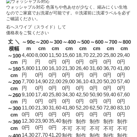
ウォッシャブル対応
色落ちや色あせが少なく、縮みにくい生地
なのでご家庭でお洗濯が可能です。※洗濯前に洗濯ラベルを必ず
ご確認ください。
右へスワイプ（スライド）して
価格表をご覧ください
丈 ＼
～90c
～200
～300
～400
～500
～600
～700
～800
m
cm
cm
cm
cm
cm
cm
cm
横幅
4,400
8,000
11,50
15,60
18,70
22,20
25,80
29,40
～100
円
円
0円
0円
0円
0円
0円
0円
cm
5,800
11,00
16,10
21,30
26,40
31,60
36,70
41,80
～160
円
0円
0円
0円
0円
0円
0円
0円
cm
7,700
14,90
22,00
29,00
36,10
43,20
50,20
57,40
～200
円
0円
0円
0円
0円
0円
0円
0円
cm
9,100
17,40
25,80
34,30
42,50
50,90
59,40
67,60
～260
円
0円
0円
0円
0円
0円
0円
0円
cm
11,00
21,30
31,60
41,80
52,20
62,50
72,80
83,10
～300
0円
0円
0円
0円
0円
0円
0円
0円
cm
12,30
23,90
35,40
制作
制作
制作
制作
制作
～360
0円
0円
0円
cm
不可
不可
不可
不可
不可
14,30
27,70
41,20
制作
制作
制作
制作
制作
～400