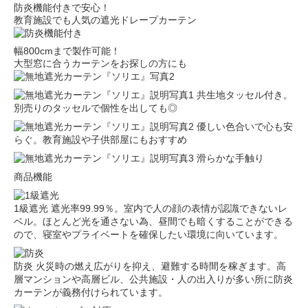
防炎機能付きで安心！
教育施設でも人気の遮光ドレープカーテン
幅800cmまで製作可能！
大型窓に合うカーテンをお探しの方にも
共生地タッセル付き。
別売りのタッセルで個性を出しても◎
優しい色合いで心も安
らぐ。教育施設や子供部屋にもおすすめ
滑らかな手触り
商品機能
1級遮光
遮光率99.99％。室内で人の顔の表情が認識できないレ
ベル。ほとんど光を通さない為、昼間でも暗くすることができる
ので、寝室やプライベートを確保したい環境に向いています。
防炎
火災時の燃え広がりを抑え、避難する時間を稼ぎます。高
層マンションや高層ビル、公共施設・人の出入りが多い所に防炎
カーテンが義務付けられています。