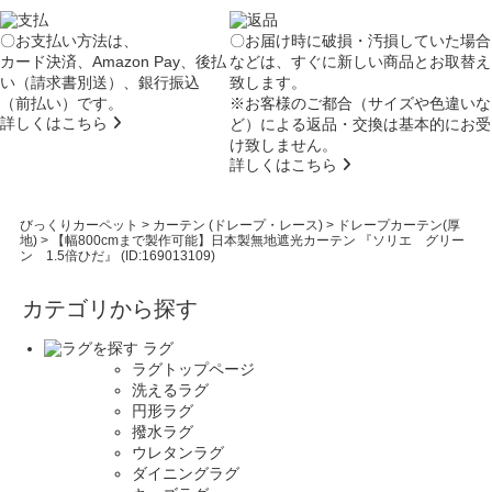
〇お支払い方法は、
〇お届け時に破損・汚損していた場合
カード決済、Amazon Pay、後払
などは、すぐに新しい商品とお取替え
い（請求書別送）、銀行振込
致します。
（前払い）です。
※お客様のご都合（サイズや色違いな
詳しくはこちら
ど）による返品・交換は基本的にお受
け致しません。
詳しくはこちら
びっくりカーペット
>
カーテン (ドレープ・レース)
>
ドレープカーテン(厚
地)
>
【幅800cmまで製作可能】日本製無地遮光カーテン 『ソリエ グリー
ン 1.5倍ひだ』 (ID:169013109)
カテゴリから探す
ラグ
ラグトップページ
洗えるラグ
円形ラグ
撥水ラグ
ウレタンラグ
ダイニングラグ