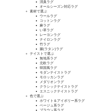
消臭ラグ
オールシーズン対応ラグ
素材で選ぶ
ウールラグ
コットンラグ
麻ラグ
い草ラグ
レーヨンラグ
ナイロンラグ
竹ラグ
籐(ラタン)ラグ
テイストで選ぶ
無地系ラグ
北欧ラグ
韓国風ラグ
モダンテイストラグ
モロッカンラグ
メダリオンラグ
クラシックテイストラグ
エスニックテイストラグ
色で選ぶ
ホワイト＆アイボリー系ラグ
ベージュ系ラグ
ブラウン系ラグ