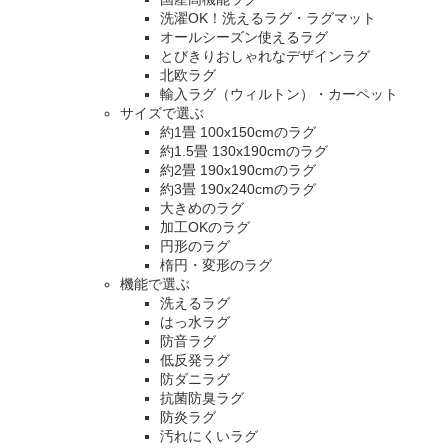
洗濯OK！洗えるラグ・ラグマット
オールシーズン使えるラグ
とびきりおしゃれなデザインラグ
北欧ラグ
輸入ラグ（ウィルトン）・カーペット
サイズで選ぶ
約1畳 100x150cmのラグ
約1.5畳 130x190cmのラグ
約2畳 190x190cmのラグ
約3畳 190x240cmのラグ
大きめのラグ
加工OKのラグ
円形のラグ
楕円・変形のラグ
機能で選ぶ
洗えるラグ
はっ水ラグ
防音ラグ
低反発ラグ
防ダニラグ
抗菌防臭ラグ
防炎ラグ
汚れにくいラグ