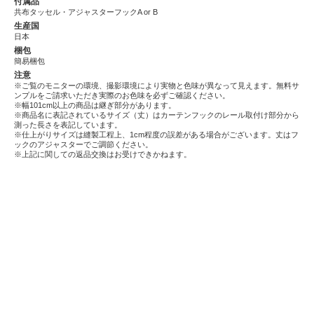
付属品
共布タッセル・アジャスターフックA or B
生産国
日本
梱包
簡易梱包
注意
※ご覧のモニターの環境、撮影環境により実物と色味が異なって見えます。無料サ
ンプルをご請求いただき実際のお色味を必ずご確認ください。
※幅101cm以上の商品は継ぎ部分があります。
※商品名に表記されているサイズ（丈）はカーテンフックのレール取付け部分から
測った長さを表記しています。
※仕上がりサイズは縫製工程上、1cm程度の誤差がある場合がございます。丈はフ
ックのアジャスターでご調節ください。
※上記に関しての返品交換はお受けできかねます。