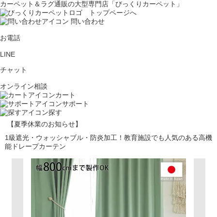
カーペット＆ラグ通販の大型専門店「びっくりカーペット」
問い合わせ
お電話
LINE
チャット
オンライン相談
カート
サポート
探す
【夏季休業のお知らせ】
1級遮光・ウォッシャブル・防炎加工！教育施設でも人気のある高機
能ドレープカーテン