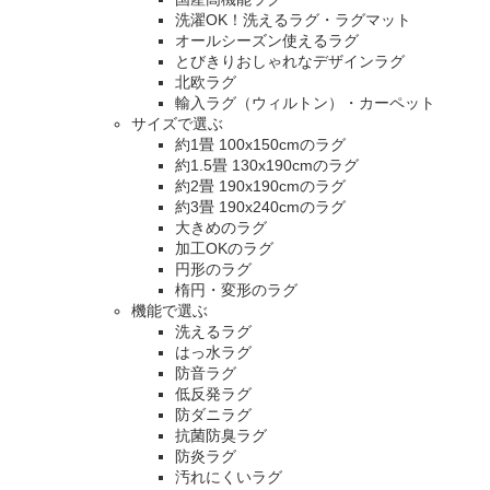
洗濯OK！洗えるラグ・ラグマット
オールシーズン使えるラグ
とびきりおしゃれなデザインラグ
北欧ラグ
輸入ラグ（ウィルトン）・カーペット
サイズで選ぶ
約1畳 100x150cmのラグ
約1.5畳 130x190cmのラグ
約2畳 190x190cmのラグ
約3畳 190x240cmのラグ
大きめのラグ
加工OKのラグ
円形のラグ
楕円・変形のラグ
機能で選ぶ
洗えるラグ
はっ水ラグ
防音ラグ
低反発ラグ
防ダニラグ
抗菌防臭ラグ
防炎ラグ
汚れにくいラグ