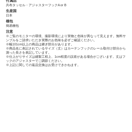
付属品
共布タッセル・アジャスターフックA or B
生産国
日本
梱包
簡易梱包
注意
※ご覧のモニターの環境、撮影環境により実物と色味が異なって見えます。無料サ
ンプルをご請求いただき実際のお色味を必ずご確認ください。
※幅101cm以上の商品は継ぎ部分があります。
※商品名に表記されているサイズ（丈）はカーテンフックのレール取付け部分から
測った長さを表記しています。
※仕上がりサイズは縫製工程上、1cm程度の誤差がある場合がございます。丈はフ
ックのアジャスターでご調節ください。
※上記に関しての返品交換はお受けできかねます。