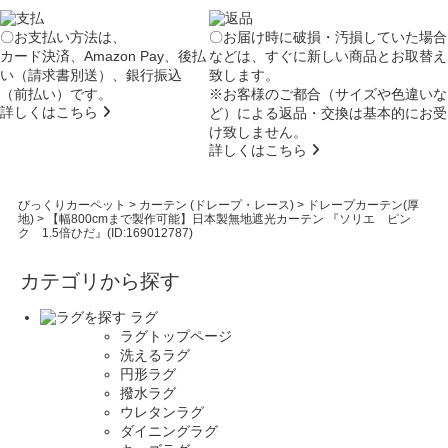
〇お支払い方法は、
〇お届け時に破損・汚損していた場合
カード決済、Amazon Pay、後払
などは、すぐに新しい商品とお取替え
い（請求書別送）、銀行振込
致します。
（前払い）です。
※お客様のご都合（サイズや色違いな
詳しくはこちら
ど）による返品・交換は基本的にお受
け致しません。
詳しくはこちら
びっくりカーペット
>
カーテン (ドレープ・レース)
>
ドレープカーテン(厚
地)
>
【幅800cmまで製作可能】日本製無地遮光カーテン 『ソリエ ピン
ク 1.5倍ひだ』(ID:169012787)
カテゴリから探す
ラグ
ラグトップページ
洗えるラグ
円形ラグ
撥水ラグ
ウレタンラグ
ダイニングラグ