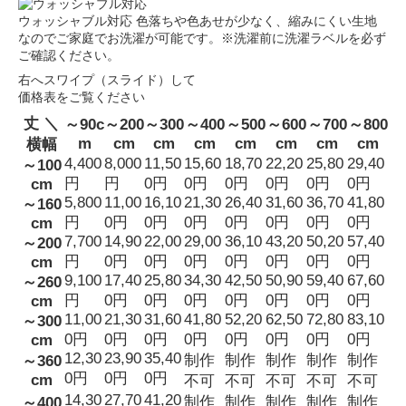
ウォッシャブル対応
色落ちや色あせが少なく、縮みにくい生地
なのでご家庭でお洗濯が可能です。※洗濯前に洗濯ラベルを必ず
ご確認ください。
右へスワイプ（スライド）して
価格表をご覧ください
丈 ＼
～90c
～200
～300
～400
～500
～600
～700
～800
m
cm
cm
cm
cm
cm
cm
cm
横幅
4,400
8,000
11,50
15,60
18,70
22,20
25,80
29,40
～100
円
円
0円
0円
0円
0円
0円
0円
cm
5,800
11,00
16,10
21,30
26,40
31,60
36,70
41,80
～160
円
0円
0円
0円
0円
0円
0円
0円
cm
7,700
14,90
22,00
29,00
36,10
43,20
50,20
57,40
～200
円
0円
0円
0円
0円
0円
0円
0円
cm
9,100
17,40
25,80
34,30
42,50
50,90
59,40
67,60
～260
円
0円
0円
0円
0円
0円
0円
0円
cm
11,00
21,30
31,60
41,80
52,20
62,50
72,80
83,10
～300
0円
0円
0円
0円
0円
0円
0円
0円
cm
12,30
23,90
35,40
制作
制作
制作
制作
制作
～360
0円
0円
0円
cm
不可
不可
不可
不可
不可
14,30
27,70
41,20
制作
制作
制作
制作
制作
～400