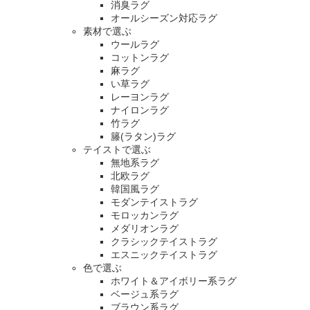
消臭ラグ
オールシーズン対応ラグ
素材で選ぶ
ウールラグ
コットンラグ
麻ラグ
い草ラグ
レーヨンラグ
ナイロンラグ
竹ラグ
籐(ラタン)ラグ
テイストで選ぶ
無地系ラグ
北欧ラグ
韓国風ラグ
モダンテイストラグ
モロッカンラグ
メダリオンラグ
クラシックテイストラグ
エスニックテイストラグ
色で選ぶ
ホワイト＆アイボリー系ラグ
ベージュ系ラグ
ブラウン系ラグ