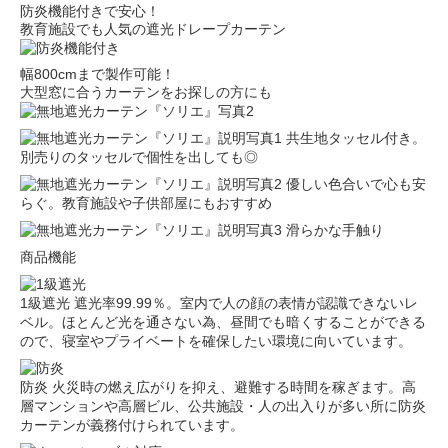
防炎機能付きで安心！
教育施設でも人気の遮光ドレープカーテン
幅800cmまで製作可能！
大型窓に合うカーテンをお探しの方にも
共生地タッセル付き。
別売りのタッセルで個性を出しても◎
優しい色合いで心も安
らぐ。教育施設や子供部屋にもおすすめ
滑らかな手触り
商品機能
1級遮光
遮光率99.99％。室内で人の顔の表情が認識できないレ
ベル。ほとんど光を通さない為、昼間でも暗くすることができる
ので、寝室やプライベートを確保したい環境に向いています。
防炎
火災時の燃え広がりを抑え、避難する時間を稼ぎます。高
層マンションや高層ビル、公共施設・人の出入りが多い所に防炎
カーテンが義務付けられています。