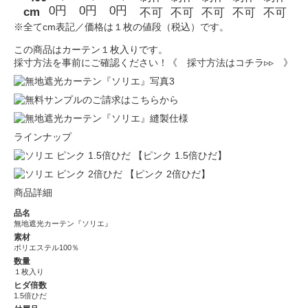
0円
0円
0円
cm
不可
不可
不可
不可
不可
※全てcm表記／価格は１枚の値段（税込）です。
この商品はカーテン１枚入りです。
採寸方法を事前にご確認ください！
《 採寸方法はコチラ▹▹ 》
ラインナップ
【ピンク 1.5倍ひだ】
【ピンク 2倍ひだ】
商品詳細
品名
無地遮光カーテン『ソリエ』
素材
ポリエステル100％
数量
１枚入り
ヒダ倍数
1.5倍ひだ