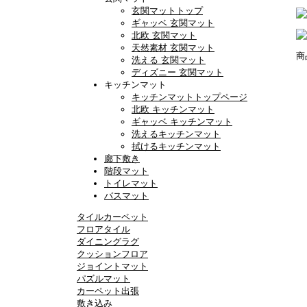
玄関マットトップ
ギャッベ 玄関マット
北欧 玄関マット
天然素材 玄関マット
商
洗える 玄関マット
ディズニー 玄関マット
キッチンマット
キッチンマットトップページ
北欧 キッチンマット
ギャッベ キッチンマット
洗えるキッチンマット
拭けるキッチンマット
廊下敷き
階段マット
トイレマット
バスマット
タイルカーペット
フロアタイル
ダイニングラグ
クッションフロア
ジョイントマット
パズルマット
カーペット出張
敷き込み