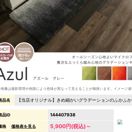
※画像は撮影環境や画面により色味が異なって見えることが御座います。イメージ違
【当店オリジナル】きめ細かいグラデーションのふかふか
商品名
144407938
商品ID
5,900円(税込)～
価格
価格表を見る