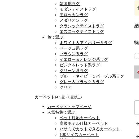
韓国風ラグ
モダンテイストラグ
モロッカンラグ
メダリオンラグ
納
クラシックテイストラグ
エスニックテイストラグ
色で選ぶ
特
ホワイト＆アイボリー系ラグ
ベージュ系ラグ
ブラウン系ラグ
イエロー＆オレンジ系ラグ
ピンク＆レッド系ラグ
グリーン系ラグ
ブルー・ネイビー＆パープル系ラグ
グレー＆ブラック系ラグ
クリア
カーペット
(4.5畳・6畳以上)
カーペットトップページ
人気特集で選ぶ
ペット対応カーペット
高級ホテル仕様カーペット
ハサミでカットできるカーペット
100サイズカーペット