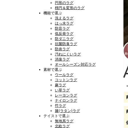
円形のラグ
楕円＆変形のラグ
機能で選ぶ
洗えるラグ
はっ水ラグ
防音ラグ
低反発ラグ
防ダニラグ
抗菌防臭ラグ
防炎ラグ
汚れにくいラグ
消臭ラグ
オールシーズン対応ラグ
素材で選ぶ
ウールラグ
コットンラグ
麻ラグ
い草ラグ
レーヨンラグ
ナイロンラグ
竹ラグ
籐(ラタン)ラグ
テイストで選ぶ
無地系ラグ
北欧ラグ