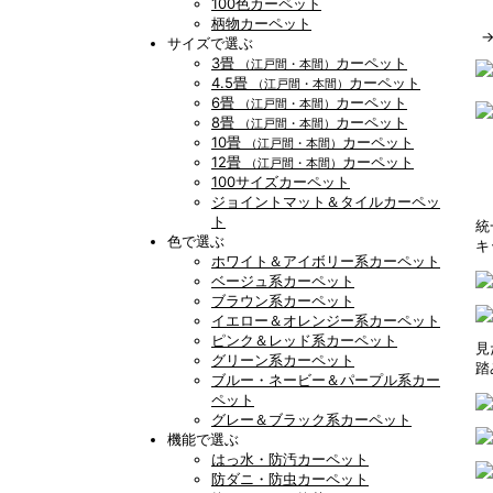
100色カーペット
柄物カーペット
サイズで選ぶ
3畳
カーペット
（江戸間・本間）
4.5畳
カーペット
（江戸間・本間）
6畳
カーペット
（江戸間・本間）
8畳
カーペット
（江戸間・本間）
10畳
カーペット
（江戸間・本間）
12畳
カーペット
（江戸間・本間）
100サイズカーペット
ジョイントマット＆タイルカーペッ
ト
統
色で選ぶ
キ
ホワイト＆アイボリー系カーペット
ベージュ系カーペット
ブラウン系カーペット
イエロー＆オレンジー系カーペット
ピンク＆レッド系カーペット
見
グリーン系カーペット
踏
ブルー・ネービー＆パープル系カー
ペット
グレー＆ブラック系カーペット
機能で選ぶ
はっ水・防汚カーペット
防ダニ・防虫カーペット