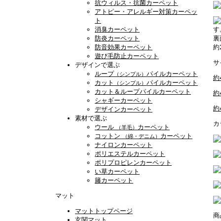
抗ウィルス・抗菌カーペット
アトピー・アレルギー対策カーペッ
ト
消臭カーペット
防炎カーペット
裏
防音効果カーペット
約
遊び毛防止カーペット
サ
デザインで選ぶ
ループ
パイルカーペット
（シンプル）
約
カット
パイルカーペット
（シンプル）
カット＆ループパイルカーペット
約
シャギーカーペット
約
デザインカーペット
素材で選ぶ
カ
ウール
カーペット
（羊毛）
コットン
カーペット
（綿・デニム）
ナイロンカーペット
ポリエステルカーペット
ポリプロピレンカーペット
い草カーペット
籐カーペット
マット
マットトップページ
商
玄関マット