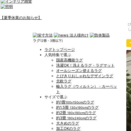
【夏季休業のお知らせ】
ラグ
(2畳・3畳以下)
ラグトップページ
人気特集で選ぶ
国産高機能ラグ
洗濯OK！洗えるラグ・ラグマット
オールシーズン使えるラグ
とびきりおしゃれなデザインラグ
北欧ラグ
輸入ラグ（ウィルトン）・カーペッ
ト
サイズで選ぶ
約1畳
のラグ
100x150cm
約1.5畳
のラグ
130x190cm
約2畳
のラグ
190x190cm
約3畳
のラグ
190x240cm
大きめのラグ
加工OKのラグ