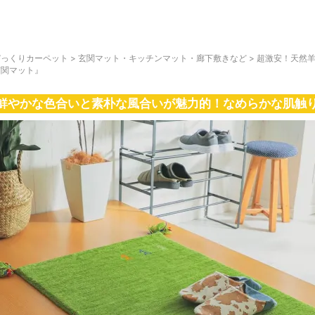
びっくりカーペット
>
玄関マット・キッチンマット・廊下敷きなど
>
超激安！天然
玄関マット』
鮮やかな色合いと素朴な風合いが魅力的！なめらかな肌触