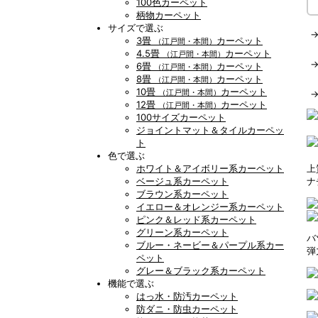
100色カーペット
柄物カーペット
サイズで選ぶ
3畳
カーペット
（江戸間・本間）
4.5畳
カーペット
（江戸間・本間）
6畳
カーペット
（江戸間・本間）
8畳
カーペット
（江戸間・本間）
10畳
カーペット
（江戸間・本間）
12畳
カーペット
（江戸間・本間）
100サイズカーペット
ジョイントマット＆タイルカーペッ
ト
色で選ぶ
ホワイト＆アイボリー系カーペット
上
ベージュ系カーペット
ナ
ブラウン系カーペット
イエロー＆オレンジー系カーペット
ピンク＆レッド系カーペット
グリーン系カーペット
バ
ブルー・ネービー＆パープル系カー
弾
ペット
グレー＆ブラック系カーペット
機能で選ぶ
はっ水・防汚カーペット
防ダニ・防虫カーペット