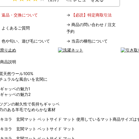
→
返品・交換について
→
【必読】特定商取引法
→
商品の問い合わせ / 注文
→
よくあるご質問
予約
→
色や匂い、遊び毛について
→
当店の梱包について
質天然ウール100%
チュラルな風合いを玄関に
ツグンの耐久性で長持ちギャッベ
力のある羊毛でなめらかな素材
使用しているマット商品サイズはす