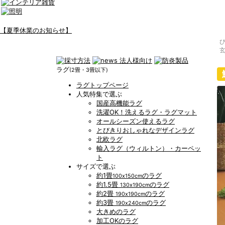
【夏季休業のお知らせ】
ラグ
(2畳・3畳以下)
ラグトップページ
人気特集で選ぶ
国産高機能ラグ
洗濯OK！洗えるラグ・ラグマット
オールシーズン使えるラグ
とびきりおしゃれなデザインラグ
北欧ラグ
輸入ラグ（ウィルトン）・カーペッ
ト
サイズで選ぶ
約1畳
のラグ
100x150cm
約1.5畳
のラグ
130x190cm
約2畳
のラグ
190x190cm
約3畳
のラグ
190x240cm
大きめのラグ
加工OKのラグ