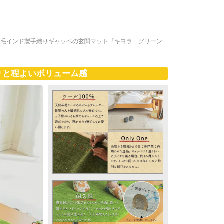
羊毛インド製手織りギャッベの玄関マット『キヨラ グリーン
りと程よいボリューム感