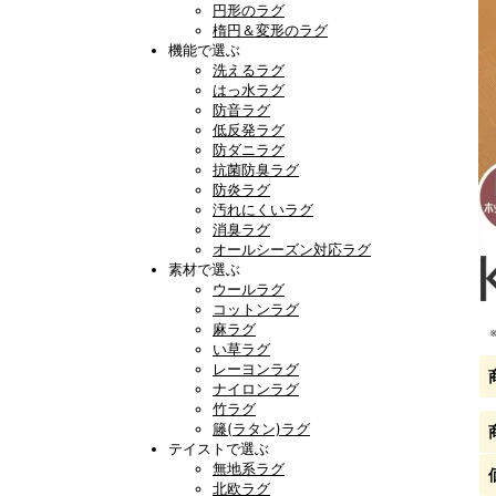
円形のラグ
楕円＆変形のラグ
機能で選ぶ
洗えるラグ
はっ水ラグ
防音ラグ
低反発ラグ
防ダニラグ
抗菌防臭ラグ
防炎ラグ
汚れにくいラグ
消臭ラグ
オールシーズン対応ラグ
素材で選ぶ
ウールラグ
コットンラグ
麻ラグ
い草ラグ
レーヨンラグ
ナイロンラグ
竹ラグ
籐(ラタン)ラグ
テイストで選ぶ
無地系ラグ
北欧ラグ