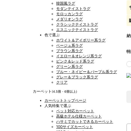
韓国風ラグ
モダンテイストラグ
モロッカンラグ
メダリオンラグ
クラシックテイストラグ
エスニックテイストラグ
色で選ぶ
納
ホワイト＆アイボリー系ラグ
ベージュ系ラグ
ブラウン系ラグ
特
イエロー＆オレンジ系ラグ
ピンク＆レッド系ラグ
グリーン系ラグ
ブルー・ネイビー＆パープル系ラグ
グレー＆ブラック系ラグ
クリア
カーペット
(4.5畳・6畳以上)
カーペットトップページ
人気特集で選ぶ
ペット対応カーペット
高級ホテル仕様カーペット
ハサミでカットできるカーペット
100サイズカーペット