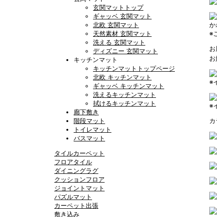
玄関マットトップ
ギャッベ 玄関マット
北欧 玄関マット
か
天然素材 玄関マット
※
洗える 玄関マット
お
ディズニー 玄関マット
お
キッチンマット
キッチンマットトップページ
北欧 キッチンマット
※
ギャッベ キッチンマット
洗えるキッチンマット
拭けるキッチンマット
※
廊下敷き
階段マット
カ
トイレマット
バスマット
タイルカーペット
フロアタイル
ダイニングラグ
クッションフロア
ジョイントマット
パズルマット
カーペット出張
敷き込み