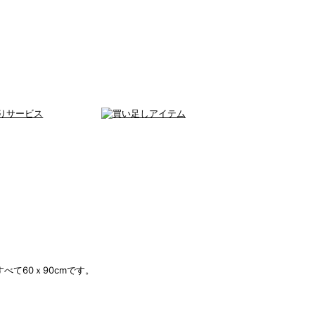
べて60ｘ90cmです。