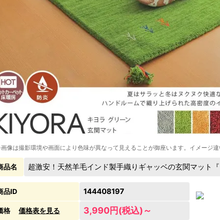
※画像は撮影環境や画面により色味が異なって見えることが御座います。イメージ違
超激安！天然羊毛インド製手織りギャッベの玄関マット『
商品名
144408197
商品ID
3,990円(税込)～
価格
価格表を見る