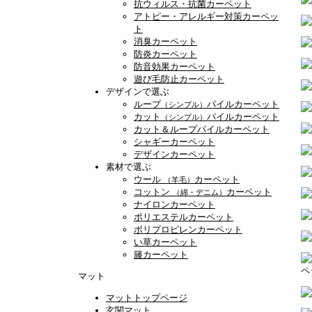
抗ウィルス・抗菌カーペット
アトピー・アレルギー対策カーペッ
ト
消臭カーペット
防炎カーペット
防音効果カーペット
遊び毛防止カーペット
デザインで選ぶ
ループ
パイルカーペット
（シンプル）
カット
パイルカーペット
（シンプル）
カット＆ループパイルカーペット
シャギーカーペット
デザインカーペット
素材で選ぶ
ウール
カーペット
（羊毛）
コットン
カーペット
（綿・デニム）
ナイロンカーペット
ポリエステルカーペット
ポリプロピレンカーペット
い草カーペット
籐カーペット
ペ
マット
マットトップページ
玄関マット