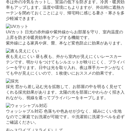
冬は外の冷気をカットし、室温の低下を防ぎます。冷房・暖房効
率もアップします。温度や環境にもよりますが、外出時に遮熱カ
ーテンを閉めておくことにより、帰宅時に感じる暑さ・寒さを多
少軽減できます。
UVカット
日光の赤外線や紫外線からお部屋を守り、室内温度の
上昇を防ぎ冷暖房効率をアップする機能です。
紫外線による家具や床、畳、本など変色防止に効果があります。
夜も見えにくい
昼も夜も、外から室内が見えにくいレースカー
テンです。明かりをつけてもシルエットが映りにくく、プライバ
シーを守ります。日中は光を取り入れ、夜は厚手カーテンがなく
ても中が見えにくいので、１枚使いにおススメの効果です。
採光
窓から差し込む光を拡散して、お部屋の中を明るく見せて
くれる採光効果があります。太陽の光を部屋にやわらかく招き入
れながら、視線を遮ってプライバシーをキープします。
ウォッシャブル対応
色落ちや色あせが少なく、縮みにくい生地
なのでご家庭でお洗濯が可能です。※洗濯前に洗濯ラベルを必ず
ご確認ください。
右へスワイプ（スライド）して