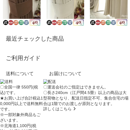
最近チェックした商品
ご利用ガイド
送料について
お届けについて
〇全国一律 550円(税
〇運送会社のご指定はできません。
込)です。
〇長さ240cm（江戸間4.5畳）以上の商品は大
★お買い上げ合計税込1
型荷物となり、
配送日指定不可
、集合住宅の場
0,000円以上で送料無料
合は
1階でのお渡し
が原則となります。
詳しくはこちら
です。
※一部対象外商品もご
ざいます。
※北海道1,100円(税