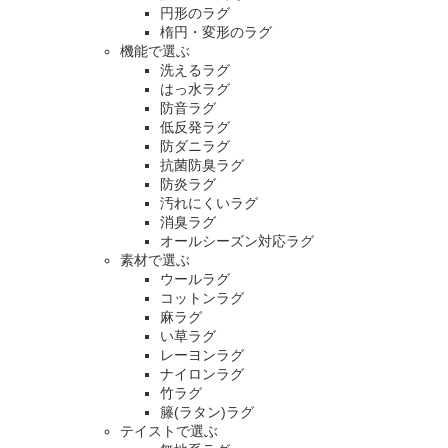
円形のラグ
楕円・変形のラグ
機能で選ぶ
洗えるラグ
はっ水ラグ
防音ラグ
低反発ラグ
防ダニラグ
抗菌防臭ラグ
防炎ラグ
汚れにくいラグ
消臭ラグ
オールシーズン対応ラグ
素材で選ぶ
ウールラグ
コットンラグ
麻ラグ
い草ラグ
レーヨンラグ
ナイロンラグ
竹ラグ
籐(ラタン)ラグ
テイストで選ぶ