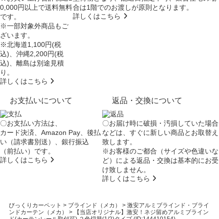
0,000円以上で送料無料
合は
1階でのお渡し
が原則となります。
詳しくはこちら
です。
※一部対象外商品もご
ざいます。
※北海道1,100円(税
込)、沖縄2,200円(税
込)、離島は別途見積
り。
詳しくはこちら
お支払いについて
返品・交換について
〇お支払い方法は、
〇お届け時に破損・汚損していた場合
カード決済、Amazon Pay、後払
などは、すぐに新しい商品とお取替え
い（請求書別送）、銀行振込
致します。
（前払い）です。
※お客様のご都合（サイズや色違いな
詳しくはこちら
ど）による返品・交換は基本的にお受
け致しません。
詳しくはこちら
びっくりカーペット
>
ブラインド（メカ）
>
激安アルミブラインド・ブライ
ンドカーテン（メカ）
>
【当店オリジナル】激安！ネジ留めアルミブライン
ド(カーテンレール取付可) ２色切替(1/2)タイプ (ID:144410154)