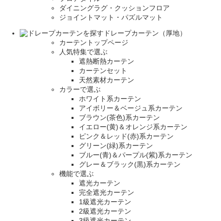
ダイニングラグ・クッションフロア
ジョイントマット・パズルマット
ドレープカーテン（厚地）
カーテントップページ
人気特集で選ぶ
遮熱断熱カーテン
カーテンセット
天然素材カーテン
カラーで選ぶ
ホワイト系カーテン
アイボリー＆ベージュ系カーテン
ブラウン(茶色)系カーテン
イエロー(黄)＆オレンジ系カーテン
ピンク＆レッド(赤)系カーテン
グリーン(緑)系カーテン
ブルー(青)＆パープル(紫)系カーテン
グレー＆ブラック(黒)系カーテン
機能で選ぶ
遮光カーテン
完全遮光カーテン
1級遮光カーテン
2級遮光カーテン
3級遮光カーテン