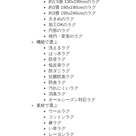
約1.5畳 130x190cmのラグ
約2畳 190x190cmのラグ
約3畳 190x240cmのラグ
大きめのラグ
加工OKのラグ
円形のラグ
楕円・変形のラグ
機能で選ぶ
洗えるラグ
はっ水ラグ
防音ラグ
低反発ラグ
防ダニラグ
抗菌防臭ラグ
防炎ラグ
汚れにくいラグ
消臭ラグ
オールシーズン対応ラグ
素材で選ぶ
ウールラグ
コットンラグ
麻ラグ
い草ラグ
レーヨンラグ