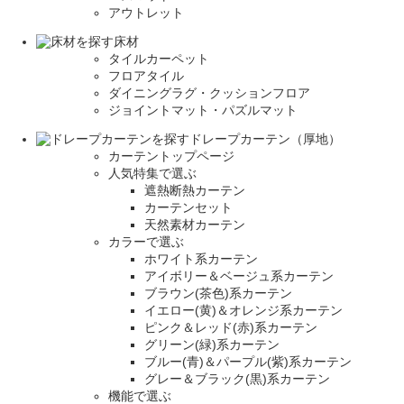
アウトレット
床材
タイルカーペット
フロアタイル
ダイニングラグ・クッションフロア
ジョイントマット・パズルマット
ドレープカーテン（厚地）
カーテントップページ
人気特集で選ぶ
遮熱断熱カーテン
カーテンセット
天然素材カーテン
カラーで選ぶ
ホワイト系カーテン
アイボリー＆ベージュ系カーテン
ブラウン(茶色)系カーテン
イエロー(黄)＆オレンジ系カーテン
ピンク＆レッド(赤)系カーテン
グリーン(緑)系カーテン
ブルー(青)＆パープル(紫)系カーテン
グレー＆ブラック(黒)系カーテン
機能で選ぶ