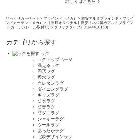
詳しくはこちら
びっくりカーペット
>
ブラインド（メカ）
>
激安アルミブラインド・ブライ
ンドカーテン（メカ）
>
【当店オリジナル】激安！ネジ留めアルミブライン
ド(カーテンレール取付可) メタリックタイプ (ID:144410158)
カテゴリから探す
ラグ
ラグトップページ
洗えるラグ
円形ラグ
撥水ラグ
ウレタンラグ
ダイニングラグ
キッズラグ
防炎ラグ
防音ラグ
防ダニラグ
シャギーラグ
ウールラグ
あったかラグ
北欧デザインラグ