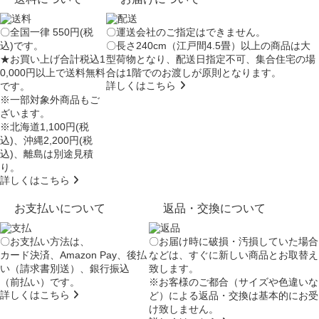
〇全国一律 550円(税
〇運送会社のご指定はできません。
込)です。
〇長さ240cm（江戸間4.5畳）以上の商品は大
★お買い上げ合計税込1
型荷物となり、
配送日指定不可
、集合住宅の場
0,000円以上で送料無料
合は
1階でのお渡し
が原則となります。
詳しくはこちら
です。
※一部対象外商品もご
ざいます。
※北海道1,100円(税
込)、沖縄2,200円(税
込)、離島は別途見積
り。
詳しくはこちら
お支払いについて
返品・交換について
〇お支払い方法は、
〇お届け時に破損・汚損していた場合
カード決済、Amazon Pay、後払
などは、すぐに新しい商品とお取替え
い（請求書別送）、銀行振込
致します。
（前払い）です。
※お客様のご都合（サイズや色違いな
詳しくはこちら
ど）による返品・交換は基本的にお受
け致しません。