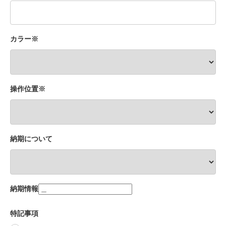
カラー※
操作位置※
納期について
納期情報
特記事項