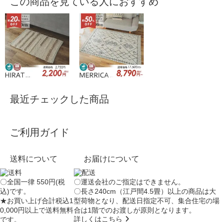
この商品を見ている人におすすめ
最近チェックした商品
ご利用ガイド
送料について
お届けについて
〇全国一律 550円(税
〇運送会社のご指定はできません。
込)です。
〇長さ240cm（江戸間4.5畳）以上の商品は大
★お買い上げ合計税込1
型荷物となり、
配送日指定不可
、集合住宅の場
0,000円以上で送料無料
合は
1階でのお渡し
が原則となります。
詳しくはこちら
です。