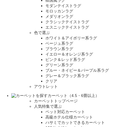
韓国風ラグ
モダンテイストラグ
モロッカンラグ
メダリオンラグ
クラシックテイストラグ
エスニックテイストラグ
色で選ぶ
ホワイト＆アイボリー系ラグ
ベージュ系ラグ
ブラウン系ラグ
イエロー＆オレンジ系ラグ
ピンク＆レッド系ラグ
グリーン系ラグ
ブルー・ネイビー＆パープル系ラグ
グレー＆ブラック系ラグ
クリア
アウトレット
カーペット（4.5・6畳以上）
カーペットトップページ
人気特集で選ぶ
ペット対応カーペット
高級ホテル仕様カーペット
ハサミでカットできるカーペット