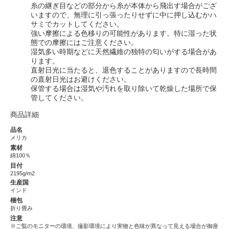
糸の継ぎ目などの部分から糸が本体から飛出す場合がござ
いますので、無理に引っ張ったりせずに中に押し込むかハ
サミでカットしてください。
強い摩擦による色移りの可能性があります。特に湿った状
態での摩擦にはご注意ください。
湿気多い時期などに天然繊維の独特の匂いがする場合があ
ります。
直射日光に当たると、退色することがありますので長時間
の直射日光はお避けください。
保管する場合は湿気や汚れを取り除いて乾燥した場所で保
管してください。
商品詳細
品名
メリカ
素材
綿100％
目付
2195g/m2
生産国
インド
梱包
折り畳み
注意
※ご覧のモニターの環境、撮影環境により実物と色味が異なって見える場合が御座