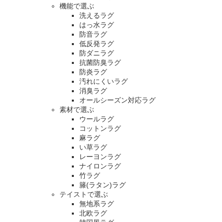
機能で選ぶ
洗えるラグ
はっ水ラグ
防音ラグ
低反発ラグ
防ダニラグ
抗菌防臭ラグ
防炎ラグ
汚れにくいラグ
消臭ラグ
オールシーズン対応ラグ
素材で選ぶ
ウールラグ
コットンラグ
麻ラグ
い草ラグ
レーヨンラグ
ナイロンラグ
竹ラグ
籐(ラタン)ラグ
テイストで選ぶ
無地系ラグ
北欧ラグ