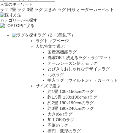
人気のキーワード
ラグ 2畳
ラグ 3畳
ラグ 大きめ
ラグ 円形
オーダーカーペット
カテゴリーから探す
TOPに戻る
ラグ（2・3畳以下）
ラグトップページ
人気特集で選ぶ
国産高機能ラグ
洗濯OK！洗えるラグ・ラグマット
オールシーズン使えるラグ
とびきりおしゃれなデザインラグ
北欧ラグ
輸入ラグ（ウィルトン）・カーペット
サイズで選ぶ
約1畳 100x150cmのラグ
約1.5畳 130x190cmのラグ
約2畳 190x190cmのラグ
約3畳 190x240cmのラグ
大きめのラグ
加工OKのラグ
円形のラグ
楕円・変形のラグ