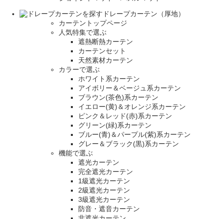
ドレープカーテン（厚地）
カーテントップページ
人気特集で選ぶ
遮熱断熱カーテン
カーテンセット
天然素材カーテン
カラーで選ぶ
ホワイト系カーテン
アイボリー＆ベージュ系カーテン
ブラウン(茶色)系カーテン
イエロー(黄)＆オレンジ系カーテン
ピンク＆レッド(赤)系カーテン
グリーン(緑)系カーテン
ブルー(青)＆パープル(紫)系カーテン
グレー＆ブラック(黒)系カーテン
機能で選ぶ
遮光カーテン
完全遮光カーテン
1級遮光カーテン
2級遮光カーテン
3級遮光カーテン
防音・遮音カーテン
非遮光カーテン