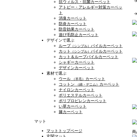
抗ウィルス・抗菌カーペット
アトピー・アレルギー対策カーペッ
ト
消臭カーペット
防炎カーペット
防音効果カーペット
遊び毛防止カーペット
デザインで選ぶ
ループ
パイルカーペット
（シンプル）
カット
パイルカーペット
（シンプル）
カット＆ループパイルカーペット
シャギーカーペット
デザインカーペット
素材で選ぶ
ウール
カーペット
（羊毛）
コットン
カーペット
（綿・デニム）
ナイロンカーペット
ポリエステルカーペット
ポリプロピレンカーペット
い草カーペット
籐カーペット
マット
マットトップページ
玄関マット