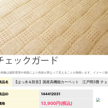
※画像は撮影環境や画面により色味が異なって見えることが御座います。イメージ違
【はっ水＆防音】国産高機能カーペット 江戸間3畳 チェッ
商品名
144412031
商品ID
13,900円(税込)
価格