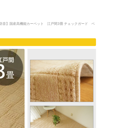
防音】国産高機能カーペット 江戸間3畳 チェックガード ベ