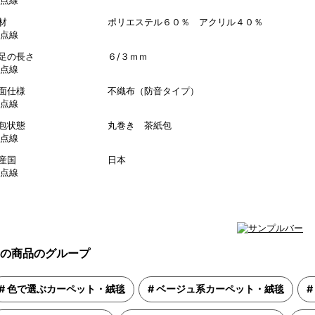
素材 ポリエステル６０％ アクリル４０％
毛足の長さ ６/３ｍｍ
裏面仕様 不織布（防音タイプ）
梱包状態 丸巻き 茶紙包
生産国 日本
の商品のグループ
色で選ぶカーペット・絨毯
ベージュ系カーペット・絨毯