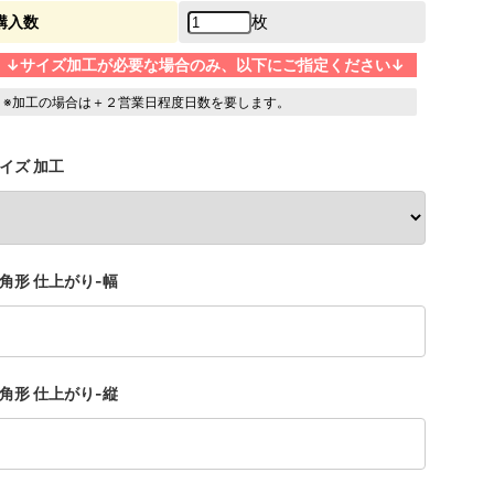
枚
購入数
↓サイズ加工が必要な場合のみ、以下にご指定ください↓
※加工の場合は＋２営業日程度日数を要します。
イズ 加工
角形 仕上がり-幅
角形 仕上がり-縦