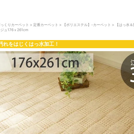
びっくりカーペット
>
定番カーペット
>
【ポリエステル】-カーペット
>
【はっ水＆
ジュ176ｘ261cm
汚れをはじくはっ水加工！