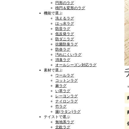
円形のラグ
楕円＆変形のラグ
機能で選ぶ
洗えるラグ
はっ水ラグ
防音ラグ
低反発ラグ
防ダニラグ
抗菌防臭ラグ
防炎ラグ
汚れにくいラグ
消臭ラグ
オールシーズン対応ラグ
素材で選ぶ
ウールラグ
コットンラグ
麻ラグ
い草ラグ
レーヨンラグ
ナイロンラグ
竹ラグ
籐(ラタン)ラグ
テイストで選ぶ
無地系ラグ
北欧ラグ