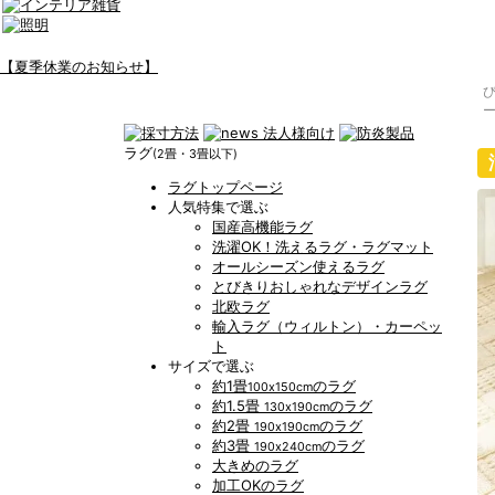
【夏季休業のお知らせ】
ー
ラグ
(2畳・3畳以下)
ラグトップページ
人気特集で選ぶ
国産高機能ラグ
洗濯OK！洗えるラグ・ラグマット
オールシーズン使えるラグ
とびきりおしゃれなデザインラグ
北欧ラグ
輸入ラグ（ウィルトン）・カーペッ
ト
サイズで選ぶ
約1畳
のラグ
100x150cm
約1.5畳
のラグ
130x190cm
約2畳
のラグ
190x190cm
約3畳
のラグ
190x240cm
大きめのラグ
加工OKのラグ