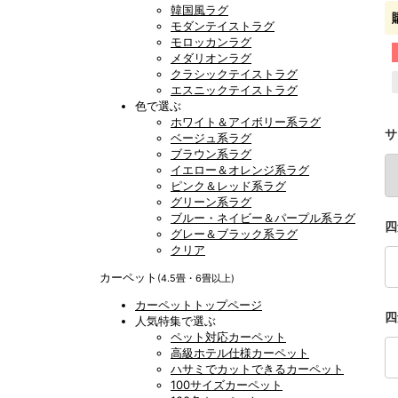
韓国風ラグ
モダンテイストラグ
モロッカンラグ
メダリオンラグ
クラシックテイストラグ
エスニックテイストラグ
色で選ぶ
ホワイト＆アイボリー系ラグ
サ
ベージュ系ラグ
ブラウン系ラグ
イエロー＆オレンジ系ラグ
ピンク＆レッド系ラグ
グリーン系ラグ
ブルー・ネイビー＆パープル系ラグ
四
グレー＆ブラック系ラグ
クリア
カーペット
(4.5畳・6畳以上)
カーペットトップページ
四
人気特集で選ぶ
ペット対応カーペット
高級ホテル仕様カーペット
ハサミでカットできるカーペット
100サイズカーペット