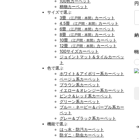
100色カーペット
円
柄物カーペット
サイズで選ぶ
3畳
カーペット
（江戸間・本間）
4.5畳
カーペット
（江戸間・本間）
6畳
カーペット
（江戸間・本間）
8畳
カーペット
納
（江戸間・本間）
10畳
カーペット
（江戸間・本間）
12畳
カーペット
（江戸間・本間）
100サイズカーペット
特
ジョイントマット＆タイルカーペッ
ト
色で選ぶ
ホワイト＆アイボリー系カーペット
ベージュ系カーペット
ブラウン系カーペット
イエロー＆オレンジー系カーペット
ピンク＆レッド系カーペット
グリーン系カーペット
ブルー・ネービー＆パープル系カー
ペット
グレー＆ブラック系カーペット
機能で選ぶ
はっ水・防汚カーペット
防ダニ・防虫カーペット