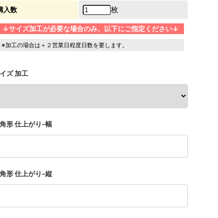
枚
購入数
↓サイズ加工が必要な場合のみ、以下にご指定ください↓
※加工の場合は＋２営業日程度日数を要します。
イズ 加工
角形 仕上がり-幅
角形 仕上がり-縦