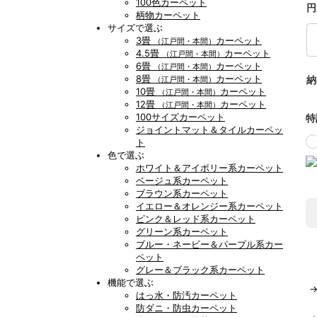
100色カーペット
円
柄物カーペット
サイズで選ぶ
3畳
カーペット
（江戸間・本間）
4.5畳
カーペット
（江戸間・本間）
6畳
カーペット
（江戸間・本間）
8畳
カーペット
納
（江戸間・本間）
10畳
カーペット
（江戸間・本間）
12畳
カーペット
（江戸間・本間）
100サイズカーペット
特
ジョイントマット＆タイルカーペッ
ト
色で選ぶ
ホワイト＆アイボリー系カーペット
ベージュ系カーペット
ブラウン系カーペット
イエロー＆オレンジー系カーペット
ピンク＆レッド系カーペット
グリーン系カーペット
ブルー・ネービー＆パープル系カー
ペット
グレー＆ブラック系カーペット
機能で選ぶ
はっ水・防汚カーペット
防ダニ・防虫カーペット