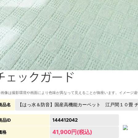
※画像は撮影環境や画面により色味が異なって見えることが御座います。イメージ違
【はっ水＆防音】国産高機能カーペット 江戸間１０畳 チェ
商品名
144412042
商品ID
41,900円(税込)
価格