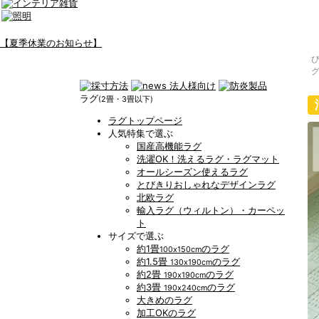
【夏季休業のお知らせ】
グ
ラグ
(2畳・3畳以下)
ラグトップページ
人気特集で選ぶ
国産高機能ラグ
洗濯OK！洗えるラグ・ラグマット
オールシーズン使えるラグ
とびきりおしゃれなデザインラグ
北欧ラグ
輸入ラグ（ウィルトン）・カーペッ
ト
サイズで選ぶ
約1畳
のラグ
100x150cm
約1.5畳
のラグ
130x190cm
約2畳
のラグ
190x190cm
約3畳
のラグ
190x240cm
大きめのラグ
加工OKのラグ