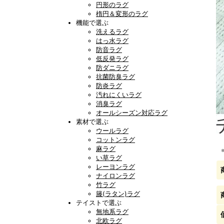
円形のラグ
楕円＆変形のラグ
機能で選ぶ
洗えるラグ
はっ水ラグ
防音ラグ
低反発ラグ
防ダニラグ
抗菌防臭ラグ
防炎ラグ
汚れにくいラグ
消臭ラグ
オールシーズン対応ラグ
素材で選ぶ
ウールラグ
コットンラグ
麻ラグ
い草ラグ
レーヨンラグ
ナイロンラグ
竹ラグ
籐(ラタン)ラグ
テイストで選ぶ
無地系ラグ
北欧ラグ