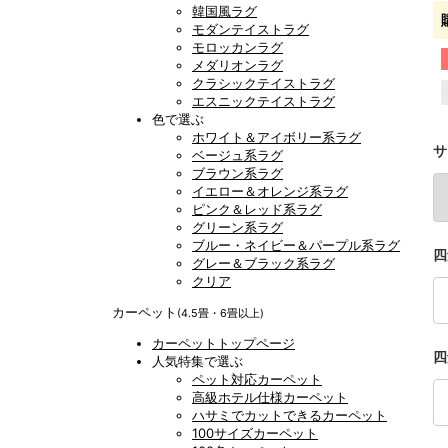
韓国風ラグ
モダンテイストラグ
モロッカンラグ
メダリオンラグ
クラシックテイストラグ
エスニックテイストラグ
色で選ぶ
ホワイト＆アイボリー系ラグ
サ
ベージュ系ラグ
ブラウン系ラグ
イエロー＆オレンジ系ラグ
ピンク＆レッド系ラグ
グリーン系ラグ
ブルー・ネイビー＆パープル系ラグ
四
グレー＆ブラック系ラグ
クリア
カーペット
(4.5畳・6畳以上)
カーペットトップページ
四
人気特集で選ぶ
ペット対応カーペット
高級ホテル仕様カーペット
ハサミでカットできるカーペット
100サイズカーペット