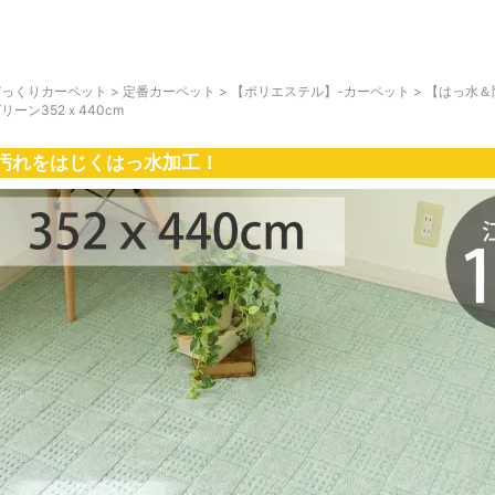
びっくりカーペット
>
定番カーペット
>
【ポリエステル】-カーペット
>
【はっ水＆
リーン352ｘ440cm
汚れをはじくはっ水加工！