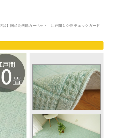
防音】国産高機能カーペット 江戸間１０畳 チェックガード