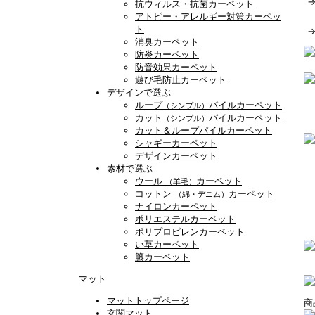
抗ウィルス・抗菌カーペット
アトピー・アレルギー対策カーペッ
ト
消臭カーペット
防炎カーペット
防音効果カーペット
遊び毛防止カーペット
デザインで選ぶ
ループ
パイルカーペット
（シンプル）
カット
パイルカーペット
（シンプル）
カット＆ループパイルカーペット
シャギーカーペット
デザインカーペット
素材で選ぶ
ウール
カーペット
（羊毛）
コットン
カーペット
（綿・デニム）
ナイロンカーペット
ポリエステルカーペット
ポリプロピレンカーペット
い草カーペット
籐カーペット
マット
マットトップページ
玄関マット