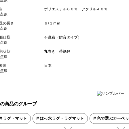
素材 ポリエステル６０％ アクリル４０％
毛足の長さ ６/３ｍｍ
裏面仕様 不織布（防音タイプ）
梱包状態 丸巻き 茶紙包
生産国 日本
の商品のグループ
ラグ・マット
はっ水ラグ・ラグマット
色で選ぶカーペッ