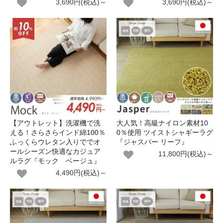
3,690円(税込)～
3,690円(税込)～
【アウトレット】洗濯機で洗
大人気！高級ナイロン素材10
える！さらさらインド綿100％
0％使用 ツイストシャギーラグ
ふっくらウレタン入りででオ
『ジャスパー リーフ』
ールシーズン快適なカジュア
11,800円(税込)～
ルラグ『モック ベージュ』
4,490円(税込)～