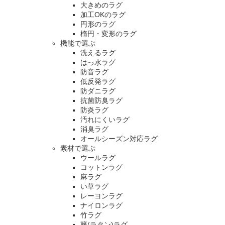
大きめのラグ
加工OKのラグ
円形のラグ
楕円・変形のラグ
機能で選ぶ
洗えるラグ
はっ水ラグ
防音ラグ
低反発ラグ
防ダニラグ
抗菌防臭ラグ
防炎ラグ
汚れにくいラグ
消臭ラグ
オールシーズン対応ラグ
素材で選ぶ
ウールラグ
コットンラグ
麻ラグ
い草ラグ
レーヨンラグ
ナイロンラグ
竹ラグ
籐(ラタン)ラグ