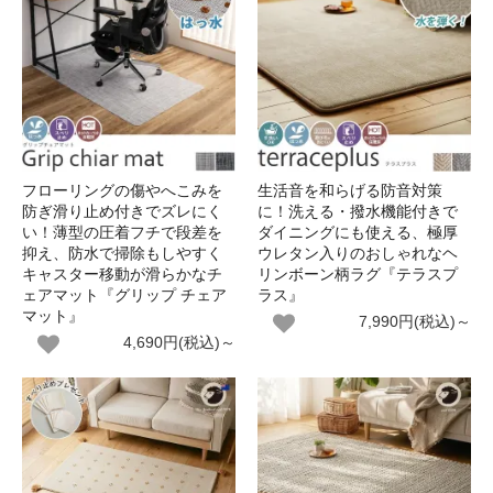
フローリングの傷やへこみを
生活音を和らげる防音対策
防ぎ滑り止め付きでズレにく
に！洗える・撥水機能付きで
い！薄型の圧着フチで段差を
ダイニングにも使える、極厚
抑え、防水で掃除もしやすく
ウレタン入りのおしゃれなヘ
キャスター移動が滑らかなチ
リンボーン柄ラグ『テラスプ
ェアマット『グリップ チェア
ラス』
マット』
7,990円(税込)～
4,690円(税込)～