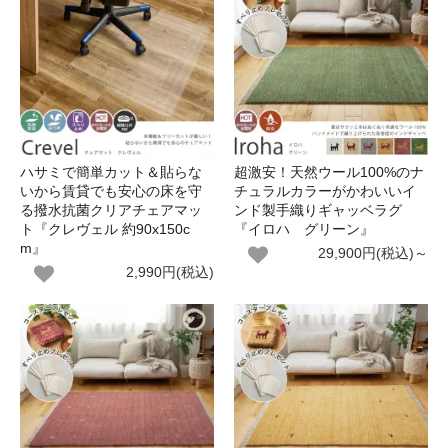
ハサミで簡単カット＆貼らな
超激安！天然ウール100%のナ
いから賃貸でも安心の床を守
チュラルカラーがかわいいイ
る撥水抗菌クリアチェアマッ
ンド製手織りギャッベラグ
ト『クレヴェル 約90x150c
『イロハ グリーン』
m』
29,900円(税込)～
2,990円(税込)