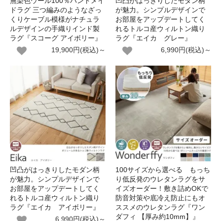
無染色ウール100％ハンドメイ
凹凸がはっきりしたモダン柄
ドラグ 三つ編みのようなざっ
が魅力。シンプルデザインで
くりケーブル模様がナチュラ
お部屋をアップデートしてく
ルデザインの手織りインド製
れるトルコ産ウィルトン織り
ラグ『スコーグ アイボリー』
ラグ『エイカ グレー』
19,900円(税込)～
6,990円(税込)～
凹凸がはっきりしたモダン柄
100サイズから選べる もっち
が魅力。シンプルデザインで
り低反発のウレタンラグをサ
お部屋をアップデートしてく
イズオーダー！敷き詰めOKで
れるトルコ産ウィルトン織り
防音対策や底冷え防止にもオ
ラグ『エイカ アイボリー』
ススメのウレタンラグ『ワン
ダフィ 【厚み約10mm】』
6,990円(税込)～