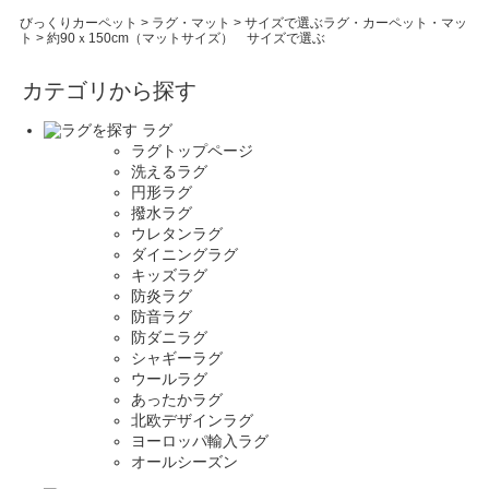
びっくりカーペット
>
ラグ・マット
>
サイズで選ぶラグ・カーペット・マッ
ト
>
約90ｘ150cm（マットサイズ） サイズで選ぶ
カテゴリから探す
ラグ
ラグトップページ
洗えるラグ
円形ラグ
撥水ラグ
ウレタンラグ
ダイニングラグ
キッズラグ
防炎ラグ
防音ラグ
防ダニラグ
シャギーラグ
ウールラグ
あったかラグ
北欧デザインラグ
ヨーロッパ輸入ラグ
オールシーズン