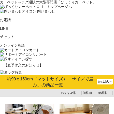
カーペット＆ラグ通販の大型専門店「びっくりカーペット」
問い合わせ
お電話
LINE
チャット
オンライン相談
カート
サポート
探す
【夏季休業のお知らせ】
「
約90ｘ150cm（マットサイズ） サイズで選
166
商品
件
ぶ
」の商品一覧
おすすめ順
価格順
新着順