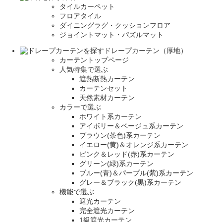
タイルカーペット
フロアタイル
ダイニングラグ・クッションフロア
ジョイントマット・パズルマット
ドレープカーテン（厚地）
カーテントップページ
人気特集で選ぶ
遮熱断熱カーテン
カーテンセット
天然素材カーテン
カラーで選ぶ
ホワイト系カーテン
アイボリー＆ベージュ系カーテン
ブラウン(茶色)系カーテン
イエロー(黄)＆オレンジ系カーテン
ピンク＆レッド(赤)系カーテン
グリーン(緑)系カーテン
ブルー(青)＆パープル(紫)系カーテン
グレー＆ブラック(黒)系カーテン
機能で選ぶ
遮光カーテン
完全遮光カーテン
1級遮光カーテン