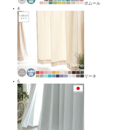
ボムール
4
リーネ
5