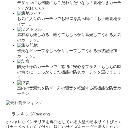
デザインにも機能にもこだわりたいなら「裏地付きカーテ
ン」がおススメ！
お気に入りのカーテンでお部屋を真っ暗に！お手軽裏地ラ
イナー。
素材感も楽しめる、軽くてもしっかり遮光してくれる人気
のカーテン。
優美なドレープをしっかりキープしてくれる形状記憶加工
カーテン。
防炎仕様のカーテンで、窓辺に安心をプラス！もしもの時
の備えに、しっかりした機能の防炎カーテンを選びましょ
う。
室内の音漏れを防ぎ、外の騒音を軽減する高機能な防音カ
ーテン。
ランキング
Rancking
オシャレなインテリアを専門としている大型の通販サイトびっく
りカーペットならではの、欲しいサイズをオーダー購入したい、