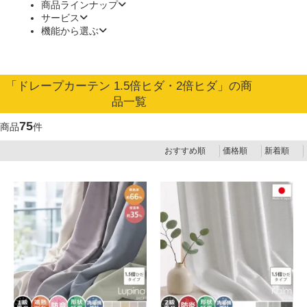
商品ラインナップ
サービス
機能から選ぶ
「ドレープカーテン 1.5倍ヒダ・2倍ヒダ」の商
品一覧
75
商品
件
おすすめ順
価格順
新着順