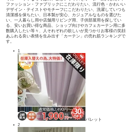
ファッション・ファブリックにこだわりたい、流行色・かわいい
デザイン・テイストやモチーフにこだわりたい、洗濯していつも
清潔感を保ちたい、日本製が安心、カジュアルなものを選びた
い、一人暮らし用や店舗用リビング用、子供部屋用を探してい
る、安いお買い得な商品、ショップ向けやカフェカーテン用に多
数購入したい等々、人それぞれの欲しいが見つかりお客様の笑顔
あふれる良い表情を生み出す「カーテン」の売れ筋ランキングで
す。
1
パレット
2