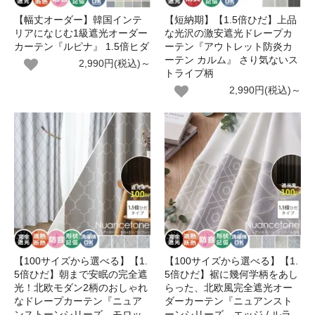
【幅丈オーダー】韓国インテ
【短納期】【1.5倍ひだ】上品
リアになじむ1級遮光オーダー
な光沢の激安遮光ドレープカ
カーテン『ルピナ』 1.5倍ヒダ
ーテン『アウトレット防炎カ
ーテン カルム』 さり気ないス
2,990円(税込)～
トライプ柄
2,990円(税込)～
【100サイズから選べる】【1.
【100サイズから選べる】【1.
5倍ひだ】朝まで安眠の完全遮
5倍ひだ】裾に幾何学柄をあし
光！北欧モダン2柄のおしゃれ
らった、北欧風完全遮光オー
なドレープカーテン『ニュア
ダーカーテン『ニュアンスト
ンストーンシリーズ モロッ
ーンシリーズ エッジ / ルラ