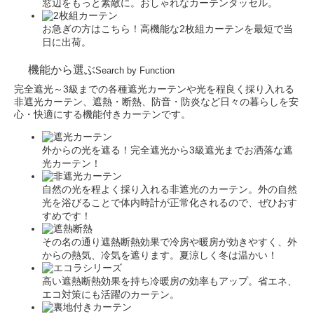
窓辺をもっと素敵に。おしゃれなカーテンタッセル。
お急ぎの方はこちら！高機能な2枚組カーテンを最短で当
日に出荷。
機能から選ぶ
Search by Function
完全遮光～3級までの各種遮光カーテンや光を程良く採り入れる
非遮光カーテン、遮熱・断熱、防音・防炎など日々の暮らしを安
心・快適にする機能付きカーテンです。
外からの光を遮る！完全遮光から3級遮光までお洒落な遮
光カーテン！
自然の光を程よく採り入れる非遮光のカーテン。外の自然
光を浴びることで体内時計が正常化されるので、ぜひおす
すめです！
その名の通り遮熱断熱効果で冷房や暖房が効きやすく、外
からの熱気、冷気を遮ります。夏涼しく冬は温かい！
高い遮熱断熱効果を持ち冷暖房の効率もアップ。省エネ、
エコ対策にも活躍のカーテン。