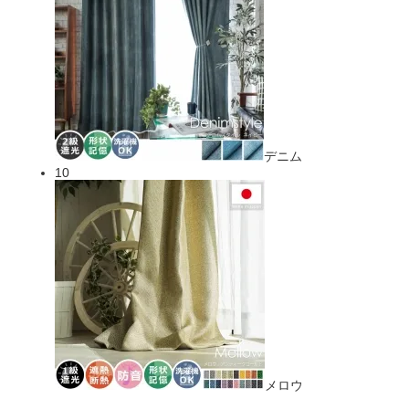
デニム
10
メロウ