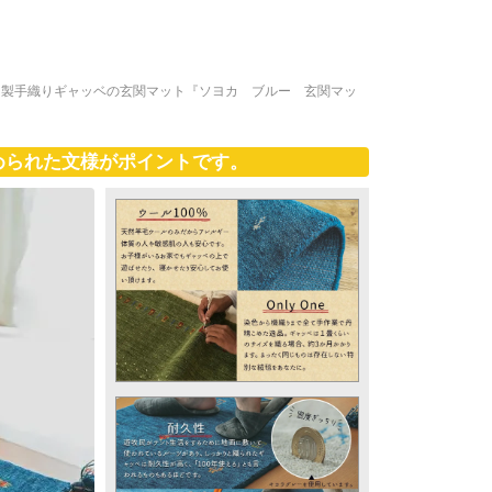
ド製手織りギャッベの玄関マット『ソヨカ ブルー 玄関マッ
められた文様がポイントです。