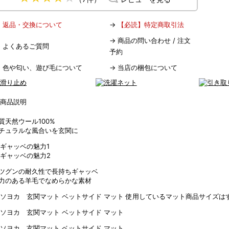
→
返品・交換について
→
【必読】特定商取引法
→
商品の問い合わせ / 注文
→
よくあるご質問
予約
→
色や匂い、遊び毛について
→
当店の梱包について
質天然ウール100%
チュラルな風合いを玄関に
ツグンの耐久性で長持ちギャッベ
力のある羊毛でなめらかな素材
使用しているマット商品サイズはす