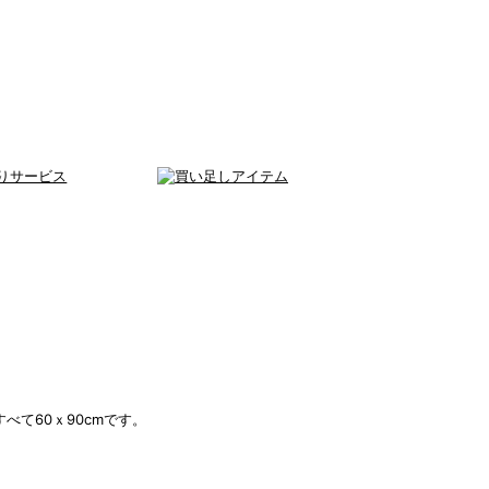
べて60ｘ90cmです。