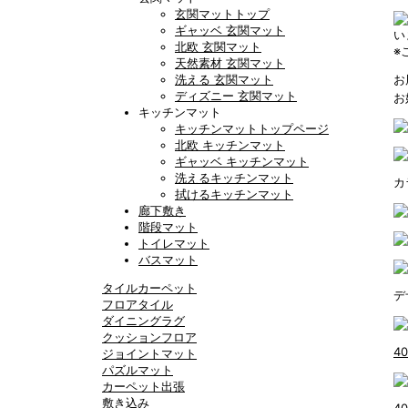
玄関マットトップ
ギャッベ 玄関マット
い
北欧 玄関マット
※
天然素材 玄関マット
洗える 玄関マット
お
ディズニー 玄関マット
お
キッチンマット
キッチンマットトップページ
北欧 キッチンマット
ギャッベ キッチンマット
洗えるキッチンマット
カ
拭けるキッチンマット
廊下敷き
階段マット
トイレマット
バスマット
タイルカーペット
デ
フロアタイル
ダイニングラグ
クッションフロア
4
ジョイントマット
パズルマット
カーペット出張
敷き込み
4