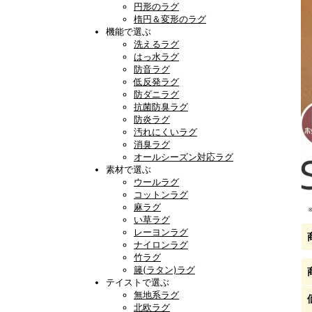
円形のラグ
楕円＆変形のラグ
機能で選ぶ
洗えるラグ
はっ水ラグ
防音ラグ
低反発ラグ
防ダニラグ
抗菌防臭ラグ
防炎ラグ
汚れにくいラグ
消臭ラグ
オールシーズン対応ラグ
素材で選ぶ
ウールラグ
コットンラグ
麻ラグ
い草ラグ
レーヨンラグ
ナイロンラグ
竹ラグ
籐(ラタン)ラグ
テイストで選ぶ
無地系ラグ
北欧ラグ