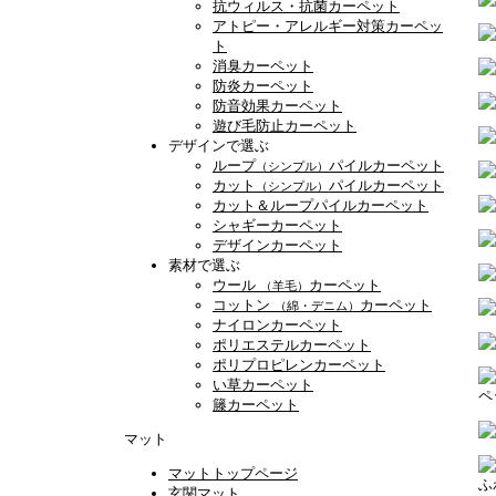
抗ウィルス・抗菌カーペット
アトピー・アレルギー対策カーペッ
ト
消臭カーペット
防炎カーペット
防音効果カーペット
遊び毛防止カーペット
デザインで選ぶ
ループ
パイルカーペット
（シンプル）
カット
パイルカーペット
（シンプル）
カット＆ループパイルカーペット
シャギーカーペット
デザインカーペット
素材で選ぶ
ウール
カーペット
（羊毛）
コットン
カーペット
（綿・デニム）
ナイロンカーペット
ポリエステルカーペット
ポリプロピレンカーペット
い草カーペット
ペ
籐カーペット
マット
マットトップページ
ふ
玄関マット