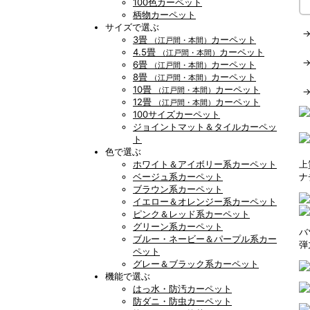
100色カーペット
柄物カーペット
サイズで選ぶ
3畳
カーペット
（江戸間・本間）
4.5畳
カーペット
（江戸間・本間）
6畳
カーペット
（江戸間・本間）
8畳
カーペット
（江戸間・本間）
10畳
カーペット
（江戸間・本間）
12畳
カーペット
（江戸間・本間）
100サイズカーペット
ジョイントマット＆タイルカーペッ
ト
色で選ぶ
ホワイト＆アイボリー系カーペット
上
ベージュ系カーペット
ナ
ブラウン系カーペット
イエロー＆オレンジー系カーペット
ピンク＆レッド系カーペット
グリーン系カーペット
バ
ブルー・ネービー＆パープル系カー
弾
ペット
グレー＆ブラック系カーペット
機能で選ぶ
はっ水・防汚カーペット
防ダニ・防虫カーペット