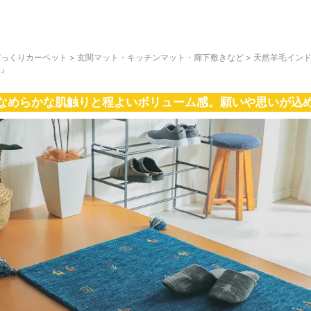
びっくりカーペット
>
玄関マット・キッチンマット・廊下敷きなど
>
天然羊毛イン
ト』
なめらかな肌触りと程よいボリューム感。願いや思いが込