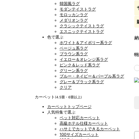
韓国風ラグ
モダンテイストラグ
モロッカンラグ
メダリオンラグ
クラシックテイストラグ
エスニックテイストラグ
色で選ぶ
納
ホワイト＆アイボリー系ラグ
ベージュ系ラグ
ブラウン系ラグ
特
イエロー＆オレンジ系ラグ
ピンク＆レッド系ラグ
グリーン系ラグ
ブルー・ネイビー＆パープル系ラグ
グレー＆ブラック系ラグ
クリア
カーペット
(4.5畳・6畳以上)
カーペットトップページ
人気特集で選ぶ
ペット対応カーペット
高級ホテル仕様カーペット
ハサミでカットできるカーペット
100サイズカーペット