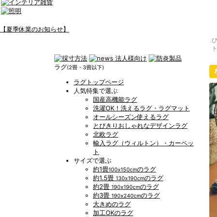
【夏季休業のお知らせ】
ラグ
(2畳・3畳以下)
ラグトップページ
人気特集で選ぶ
国産高機能ラグ
洗濯OK！洗えるラグ・ラグマット
オールシーズン使えるラグ
とびきりおしゃれなデザインラグ
北欧ラグ
輸入ラグ（ウィルトン）・カーペッ
ト
サイズで選ぶ
約1畳
のラグ
100x150cm
約1.5畳
のラグ
130x190cm
約2畳
のラグ
190x190cm
約3畳
のラグ
190x240cm
大きめのラグ
加工OKのラグ