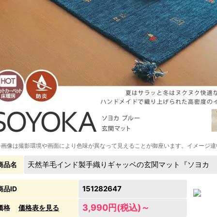
※画像は撮影環境や画面により色味が異なって見えることが御座います。イメージ違
天然羊毛インド製手織りギャッベの玄関マット『ソヨカ 
商品名
151282647
商品ID
3,990円(税込)～
価格
価格表を見る