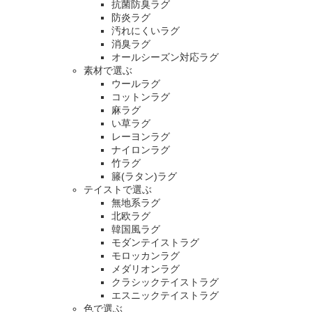
抗菌防臭ラグ
防炎ラグ
汚れにくいラグ
消臭ラグ
オールシーズン対応ラグ
素材で選ぶ
ウールラグ
コットンラグ
麻ラグ
い草ラグ
レーヨンラグ
ナイロンラグ
竹ラグ
籐(ラタン)ラグ
テイストで選ぶ
無地系ラグ
北欧ラグ
韓国風ラグ
モダンテイストラグ
モロッカンラグ
メダリオンラグ
クラシックテイストラグ
エスニックテイストラグ
色で選ぶ