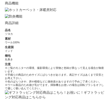
商品機能
商品詳細
品名
ソヨカ
素材
ウール100%
生産国
インド
梱包
丸巻き
注意
※ご覧のモニターの環境、撮影環境により実物と色味が異なって見える場合が御座
います。
※手織りの商品のためサイズにばらつきがあります。表記サイズはあくまで目安と
お考え下さい。
※色のばらつきや、房や模様などに個体差がありますので予めご了承ください。
※ウール製品のため遊び毛がでます。掃除機をお使いの場合は回転ブラシをオフし
て優しく吸い込んでください。
お祝いに！ギフトラッピ
ング対応商品はこちらから