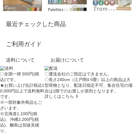
最近チェックした商品
ご利用ガイド
送料について
お届けについて
〇全国一律 550円(税
〇運送会社のご指定はできません。
込)です。
〇長さ240cm（江戸間4.5畳）以上の商品は大
★お買い上げ合計税込1
型荷物となり、
配送日指定不可
、集合住宅の場
0,000円以上で送料無料
合は
1階でのお渡し
が原則となります。
詳しくはこちら
です。
※一部対象外商品もご
ざいます。
※北海道1,100円(税
込)、沖縄2,200円(税
込)、離島は別途見積
り。