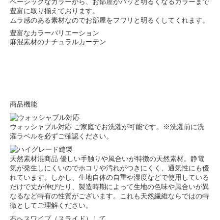
ベーシックなカラーから、お部屋がパッと明るくなるカラーまで
豊富に取り揃えております。
ムラ感のある素材なのでお部屋をフワリと明るくしてくれます。
豊富なカラーバリエーション
麻混素材のナチュラルカーテン
商品機能
ウォッシャブル対応
ご家庭でお洗濯が可能です。※洗濯前に洗
濯ラベルを必ずご確認ください。
天然素材混商品
優しい手触りや風合いが特徴の天然素材。静電
気が発生しにくいのでホコリや汚れがつきにくく、通気性にも優
れています。しかし、生地自体の自重や湿度などで使用している
だけで丈が伸びたり、製造時期によって生地の色味や風合いが異
なるなど特有の性質がございます。これも天然繊維ならではの特
徴としてご理解ください。
右へスワイプ（スライド）して