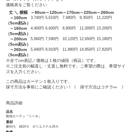
価格表をご覧ください
丈 ＼ 横幅
～80cm
～120cm
～170cm
～220cm
～260cm
～100cm
3,740円
5,610円
7,480円
9,350円
11,220円
（5cm刻み）
～160cm
4,400円
6,600円
8,800円
11,000円
13,200円
（5cm刻み）
～200cm
5,060円
7,590円
10,120円
12,650円
15,180円
（5cm刻み）
～260cm
5,940円
8,910円
11,880円
14,850円
17,820円
（5cm刻み）
※全てcm表記／価格は１枚の値段（税込）です。
※ご注文前の幅直し・丈直し無料です。ご希望の際は、希望サイ
ズを入力ください。
この商品はカーテン１枚入りです。
採寸方法を事前にご確認ください！
《 採寸方法はコチラ▹▹ 》
商品詳細
品名
無地カーテン『リーネ』
素材
麻50％ 綿25％ ポリエステル25％