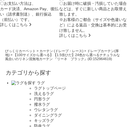
〇お支払い方法は、
〇お届け時に破損・汚損していた場合
カード決済、Amazon Pay、後払
などは、すぐに新しい商品とお取替え
い（請求書別送）、銀行振込
致します。
（前払い）です。
※お客様のご都合（サイズや色違いな
詳しくはこちら
ど）による返品・交換は基本的にお受
け致しません。
詳しくはこちら
びっくりカーペット
>
カーテン (ドレープ・レース)
>
ドレープカーテン(厚
地)
>
【100サイズから選べる】【1.5倍ひだ】24色から選べるナチュラルな
風合いのリネン混無地カーテン 『リーネ ブラック』(ID:152964619)
カテゴリから探す
ラグ
ラグトップページ
洗えるラグ
円形ラグ
撥水ラグ
ウレタンラグ
ダイニングラグ
キッズラグ
防炎ラグ