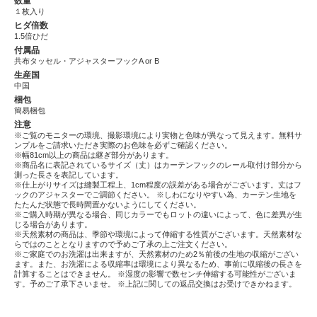
数量
１枚入り
ヒダ倍数
1.5倍ひだ
付属品
共布タッセル・アジャスターフックA or B
生産国
中国
梱包
簡易梱包
注意
※ご覧のモニターの環境、撮影環境により実物と色味が異なって見えます。無料サ
ンプルをご請求いただき実際のお色味を必ずご確認ください。
※幅81cm以上の商品は継ぎ部分があります。
※商品名に表記されているサイズ（丈）はカーテンフックのレール取付け部分から
測った長さを表記しています。
※仕上がりサイズは縫製工程上、1cm程度の誤差がある場合がございます。丈はフ
ックのアジャスターでご調節ください。
※しわになりやすい為、カーテン生地を
たたんだ状態で長時間置かないようにしてください。
※ご購入時期が異なる場合、同じカラーでもロットの違いによって、色に差異が生
じる場合があります。
※天然素材の商品は、季節や環境によって伸縮する性質がございます。天然素材な
らではのこととなりますので予めご了承の上ご注文ください。
※ご家庭でのお洗濯は出来ますが、天然素材のため2％前後の生地の収縮がござい
ます。また、お洗濯による収縮率は環境により異なるため、事前に収縮後の長さを
計算することはできません。 ※湿度の影響で数センチ伸縮する可能性がございま
す。予めご了承下さいませ。 ※上記に関しての返品交換はお受けできかねます。