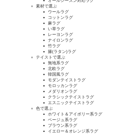
オールシーズン対応ラグ
素材で選ぶ
ウールラグ
コットンラグ
麻ラグ
い草ラグ
レーヨンラグ
ナイロンラグ
竹ラグ
籐(ラタン)ラグ
テイストで選ぶ
無地系ラグ
北欧ラグ
韓国風ラグ
モダンテイストラグ
モロッカンラグ
メダリオンラグ
クラシックテイストラグ
エスニックテイストラグ
色で選ぶ
ホワイト＆アイボリー系ラグ
ベージュ系ラグ
ブラウン系ラグ
イエロー＆オレンジ系ラグ