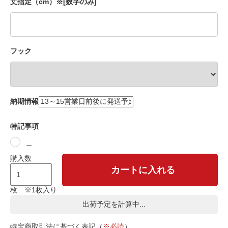
丈指定（cm）※[数字のみ]
フック
納期情報
特記事項
＿
購入数
カートに入れる
枚 ※1枚入り
出荷予定を計算中...
特定商取引法に基づく表記（
※必読
）