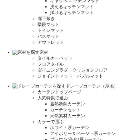
ギャッベ キッチンマット
洗えるキッチンマット
拭けるキッチンマット
廊下敷き
階段マット
トイレマット
バスマット
アウトレット
床材
タイルカーペット
フロアタイル
ダイニングラグ・クッションフロア
ジョイントマット・パズルマット
ドレープカーテン（厚地）
カーテントップページ
人気特集で選ぶ
遮熱断熱カーテン
カーテンセット
天然素材カーテン
カラーで選ぶ
ホワイト系カーテン
アイボリー＆ベージュ系カーテン
ブラウン(茶色)系カーテン