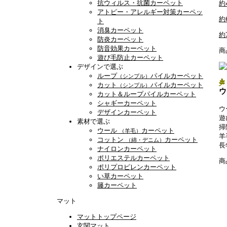
抗ウィルス・抗菌カーペット
約
アトピー・アレルギー対策カーペッ
約
ト
消臭カーペット
約
防炎カーペット
防音効果カーペット
商
遊び毛防止カーペット
デザインで選ぶ
ループ
パイルカーペット
（シンプル）
カット
パイルカーペット
（シンプル）
ウ
カット＆ループパイルカーペット
シャギーカーペット
ウ
デザインカーペット
遊
素材で選ぶ
掃
ウール
カーペット
（羊毛）
羊
コットン
カーペット
（綿・デニム）
長
ナイロンカーペット
ポリエステルカーペット
商
ポリプロピレンカーペット
い草カーペット
籐カーペット
マット
マットトップページ
玄関マット