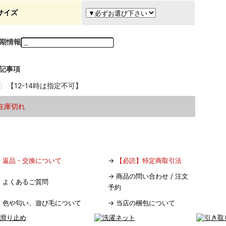
サイズ
期情報
記事項
【12-14時は指定不可】
在庫切れ
→
返品・交換について
→
【必読】特定商取引法
→
商品の問い合わせ / 注文
→
よくあるご質問
予約
→
色や匂い、遊び毛について
→
当店の梱包について