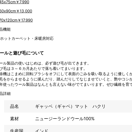
45x75cm
￥7,990
60x90cm
￥13,000
70x120cm
￥17,990
品機能
ールと遊び毛について
ール製品の使いはじめは、必ず遊び毛が出てきます。
び毛は３～６カ月あたりで落ち着いてまいります。
除機はこまめに回転ブラシをオフにして表面のごみを吸い取るように優しく
毛をからませるように揉んだり、踏んだりしてなじませていくと、艶やコシ
年使ったウール製品はなんとも言えない味がでてまいります。ぜひ繊維を育
品詳細
品名
ギャッベ（ギャベ）マット ハクリ
素材
ニュージーランドウール100%
生産国
インド