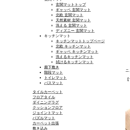
玄関マットトップ
ギャッベ 玄関マット
北欧 玄関マット
天然素材 玄関マット
洗える 玄関マット
ディズニー 玄関マット
キッチンマット
キッチンマットトップページ
北欧 キッチンマット
ギャッベ キッチンマット
洗えるキッチンマット
拭けるキッチンマット
廊下敷き
ニ
階段マット
トイレマット
【
バスマット
タイルカーペット
フロアタイル
ダイニングラグ
クッションフロア
ジョイントマット
パズルマット
カーペット出張
敷き込み