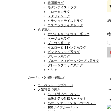
韓国風ラグ
モダンテイストラグ
モロッカンラグ
メダリオンラグ
納
クラシックテイストラグ
エスニックテイストラグ
色で選ぶ
特
ホワイト＆アイボリー系ラグ
ベージュ系ラグ
ブラウン系ラグ
イエロー＆オレンジ系ラグ
ピンク＆レッド系ラグ
グリーン系ラグ
ブルー・ネイビー＆パープル系ラグ
グレー＆ブラック系ラグ
クリア
カーペット
(4.5畳・6畳以上)
カーペットトップページ
人気特集で選ぶ
ペット対応カーペット
高級ホテル仕様カーペット
ハサミでカットできるカーペット
100サイズカーペット