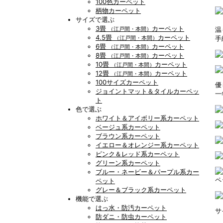
100色カーペット
柄物カーペット
サイズで選ぶ
3畳
カーペット
温
（江戸間・本間）
4.5畳
カーペット
手
（江戸間・本間）
6畳
カーペット
（江戸間・本間）
8畳
カーペット
（江戸間・本間）
10畳
カーペット
（江戸間・本間）
12畳
カーペット
（江戸間・本間）
100サイズカーペット
優
ジョイントマット＆タイルカーペッ
一
ト
色で選ぶ
ホワイト＆アイボリー系カーペット
ベージュ系カーペット
ブラウン系カーペット
イエロー＆オレンジー系カーペット
ピンク＆レッド系カーペット
グリーン系カーペット
ブルー・ネービー＆パープル系カー
ペ
ペット
グレー＆ブラック系カーペット
機能で選ぶ
はっ水・防汚カーペット
サ
防ダニ・防虫カーペット