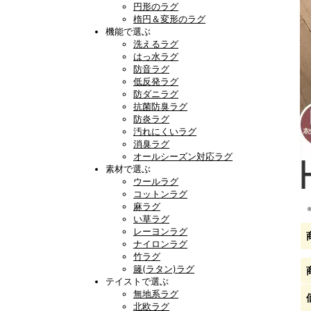
円形のラグ
楕円＆変形のラグ
機能で選ぶ
洗えるラグ
はっ水ラグ
防音ラグ
低反発ラグ
防ダニラグ
抗菌防臭ラグ
防炎ラグ
汚れにくいラグ
消臭ラグ
オールシーズン対応ラグ
素材で選ぶ
ウールラグ
コットンラグ
麻ラグ
い草ラグ
レーヨンラグ
ナイロンラグ
竹ラグ
籐(ラタン)ラグ
テイストで選ぶ
無地系ラグ
北欧ラグ