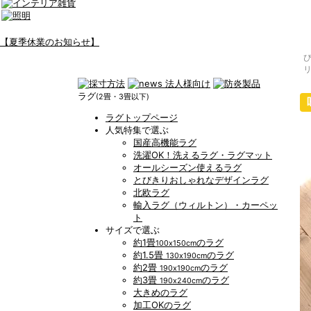
【夏季休業のお知らせ】
ラグ
(2畳・3畳以下)
ラグトップページ
人気特集で選ぶ
国産高機能ラグ
洗濯OK！洗えるラグ・ラグマット
オールシーズン使えるラグ
とびきりおしゃれなデザインラグ
北欧ラグ
輸入ラグ（ウィルトン）・カーペッ
ト
サイズで選ぶ
約1畳
のラグ
100x150cm
約1.5畳
のラグ
130x190cm
約2畳
のラグ
190x190cm
約3畳
のラグ
190x240cm
大きめのラグ
加工OKのラグ