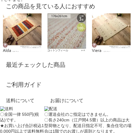
この商品を見ている人におすすめ
最近チェックした商品
ご利用ガイド
送料について
お届けについて
〇全国一律 550円(税
〇運送会社のご指定はできません。
込)です。
〇長さ240cm（江戸間4.5畳）以上の商品は大
★お買い上げ合計税込1
型荷物となり、
配送日指定不可
、集合住宅の場
0,000円以上で送料無料
合は
1階でのお渡し
が原則となります。