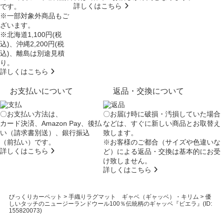
詳しくはこちら
です。
※一部対象外商品もご
ざいます。
※北海道1,100円(税
込)、沖縄2,200円(税
込)、離島は別途見積
り。
詳しくはこちら
お支払いについて
返品・交換について
〇お支払い方法は、
〇お届け時に破損・汚損していた場合
カード決済、Amazon Pay、後払
などは、すぐに新しい商品とお取替え
い（請求書別送）、銀行振込
致します。
（前払い）です。
※お客様のご都合（サイズや色違いな
詳しくはこちら
ど）による返品・交換は基本的にお受
け致しません。
詳しくはこちら
びっくりカーペット
>
手織りラグマット ギャベ（ギャッベ）・キリム
>
優
しいタッチのニュージーランドウール100％伝統柄のギャッベ『ビエラ』(ID:
155820073)