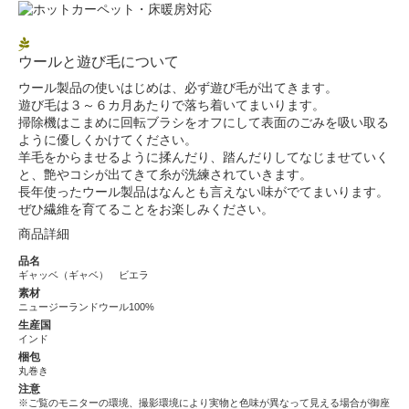
ウールと遊び毛について
ウール製品の使いはじめは、必ず遊び毛が出てきます。
遊び毛は３～６カ月あたりで落ち着いてまいります。
掃除機はこまめに回転ブラシをオフにして表面のごみを吸い取る
ように優しくかけてください。
羊毛をからませるように揉んだり、踏んだりしてなじませていく
と、艶やコシが出てきて糸が洗練されていきます。
長年使ったウール製品はなんとも言えない味がでてまいります。
ぜひ繊維を育てることをお楽しみください。
商品詳細
品名
ギャッベ（ギャベ） ビエラ
素材
ニュージーランドウール100%
生産国
インド
梱包
丸巻き
注意
※ご覧のモニターの環境、撮影環境により実物と色味が異なって見える場合が御座