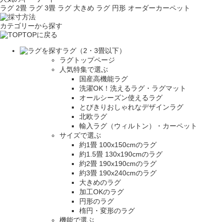
ラグ 2畳
ラグ 3畳
ラグ 大きめ
ラグ 円形
オーダーカーペット
カテゴリーから探す
TOPに戻る
ラグ（2・3畳以下）
ラグトップページ
人気特集で選ぶ
国産高機能ラグ
洗濯OK！洗えるラグ・ラグマット
オールシーズン使えるラグ
とびきりおしゃれなデザインラグ
北欧ラグ
輸入ラグ（ウィルトン）・カーペット
サイズで選ぶ
約1畳 100x150cmのラグ
約1.5畳 130x190cmのラグ
約2畳 190x190cmのラグ
約3畳 190x240cmのラグ
大きめのラグ
加工OKのラグ
円形のラグ
楕円・変形のラグ
機能で選ぶ