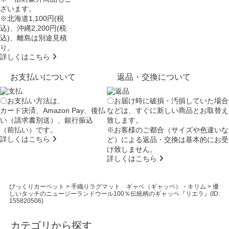
ざいます。
※北海道1,100円(税
込)、沖縄2,200円(税
込)、離島は別途見積
り。
詳しくはこちら
お支払いについて
返品・交換について
〇お支払い方法は、
〇お届け時に破損・汚損していた場合
カード決済、Amazon Pay、後払
などは、すぐに新しい商品とお取替え
い（請求書別送）、銀行振込
致します。
（前払い）です。
※お客様のご都合（サイズや色違いな
詳しくはこちら
ど）による返品・交換は基本的にお受
け致しません。
詳しくはこちら
びっくりカーペット
>
手織りラグマット ギャベ（ギャッベ）・キリム
>
優
しいタッチのニュージーランドウール100％伝統柄のギャッベ『リエラ』(ID:
155820506)
カテゴリから探す