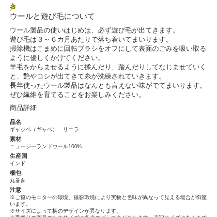
ウールと遊び毛について
ウール製品の使いはじめは、必ず遊び毛が出てきます。
遊び毛は３～６カ月あたりで落ち着いてまいります。
掃除機はこまめに回転ブラシをオフにして表面のごみを吸い取る
ように優しくかけてください。
羊毛をからませるように揉んだり、踏んだりしてなじませていく
と、艶やコシが出てきて糸が洗練されていきます。
長年使ったウール製品はなんとも言えない味がでてまいります。
ぜひ繊維を育てることをお楽しみください。
商品詳細
品名
ギャッベ（ギャベ） リエラ
素材
ニュージーランドウール100%
生産国
インド
梱包
丸巻き
注意
※ご覧のモニターの環境、撮影環境により実物と色味が異なって見える場合が御座
います。
※サイズによって柄のデザインが異なります。