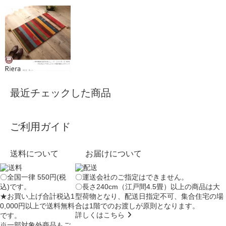
最近チェックした商品
ご利用ガイド
送料について
お届けについて
〇全国一律 550円(税
〇運送会社のご指定はできません。
込)です。
〇長さ240cm（江戸間4.5畳）以上の商品は大
★お買い上げ合計税込1
型荷物となり、
配送日指定不可
、集合住宅の場
0,000円以上で送料無料
合は
1階でのお渡し
が原則となります。
詳しくはこちら
です。
※一部対象外商品もご