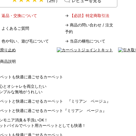
（2件）
レビューを見る
→
返品・交換について
→
【必読】特定商取引法
→
商品の問い合わせ / 注文
→
よくあるご質問
予約
→
色や匂い、遊び毛について
→
当店の梱包について
心とオシャレを両立したい
ンプルな無地がうれしい
ンモニア消臭＆手洗いOK！
ットパイルでペット用カーペットとしても快適！