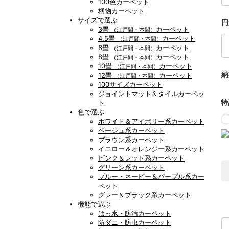
100色カーペット
柄物カーペット
サイズで選ぶ
円
3畳
カーペット
（江戸間・本間）
4.5畳
カーペット
（江戸間・本間）
6畳
カーペット
（江戸間・本間）
8畳
カーペット
（江戸間・本間）
10畳
カーペット
（江戸間・本間）
納
12畳
カーペット
（江戸間・本間）
100サイズカーペット
ジョイントマット＆タイルカーペッ
特
ト
色で選ぶ
ホワイト＆アイボリー系カーペット
ベージュ系カーペット
ブラウン系カーペット
イエロー＆オレンジー系カーペット
ピンク＆レッド系カーペット
グリーン系カーペット
ブルー・ネービー＆パープル系カー
ペット
グレー＆ブラック系カーペット
機能で選ぶ
はっ水・防汚カーペット
防ダニ・防虫カーペット