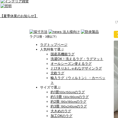
【夏季休業のお知らせ】
ラグ
(2畳・3畳以下)
ラグトップページ
人気特集で選ぶ
国産高機能ラグ
洗濯OK！洗えるラグ・ラグマット
オールシーズン使えるラグ
とびきりおしゃれなデザインラグ
北欧ラグ
輸入ラグ（ウィルトン）・カーペッ
ト
サイズで選ぶ
約1畳
のラグ
100x150cm
約1.5畳
のラグ
130x190cm
約2畳
のラグ
190x190cm
約3畳
のラグ
190x240cm
大きめのラグ
加工OKのラグ