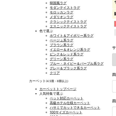
韓国風ラグ
モダンテイストラグ
モロッカンラグ
メダリオンラグ
クラシックテイストラグ
エスニックテイストラグ
色で選ぶ
ホワイト＆アイボリー系ラグ
ベージュ系ラグ
ブラウン系ラグ
サ
イエロー＆オレンジ系ラグ
ピンク＆レッド系ラグ
グリーン系ラグ
ブルー・ネイビー＆パープル系ラグ
グレー＆ブラック系ラグ
クリア
四
カーペット
(4.5畳・6畳以上)
カーペットトップページ
人気特集で選ぶ
ペット対応カーペット
四
高級ホテル仕様カーペット
ハサミでカットできるカーペット
100サイズカーペット