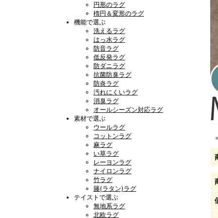
円形のラグ
楕円＆変形のラグ
機能で選ぶ
洗えるラグ
はっ水ラグ
防音ラグ
低反発ラグ
防ダニラグ
抗菌防臭ラグ
防炎ラグ
汚れにくいラグ
消臭ラグ
オールシーズン対応ラグ
素材で選ぶ
ウールラグ
コットンラグ
麻ラグ
い草ラグ
レーヨンラグ
ナイロンラグ
竹ラグ
籐(ラタン)ラグ
テイストで選ぶ
無地系ラグ
北欧ラグ