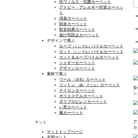
抗ウィルス・抗菌カーペット
アトピー・アレルギー対策カーペッ
ト
消臭カーペット
防炎カーペット
防音効果カーペット
遊び毛防止カーペット
デザインで選ぶ
ループ
パイルカーペット
（シンプル）
カット
パイルカーペット
（シンプル）
カット＆ループパイルカーペット
シャギーカーペット
デザインカーペット
素材で選ぶ
ウール
カーペット
（羊毛）
コットン
カーペット
（綿・デニム）
安
ナイロンカーペット
シ
ポリエステルカーペット
ポリプロピレンカーペット
い草カーペット
籐カーペット
ア
マット
カ
マットトップページ
玄関マット