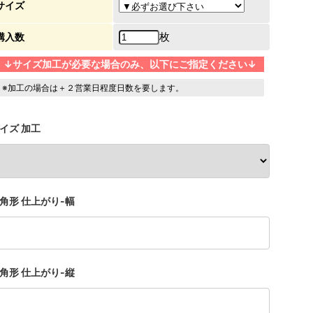
サイズ
枚
購入数
↓サイズ加工が必要な場合のみ、以下にご指定ください↓
※加工の場合は＋２営業日程度日数を要します。
イズ 加工
角形 仕上がり-幅
角形 仕上がり-縦