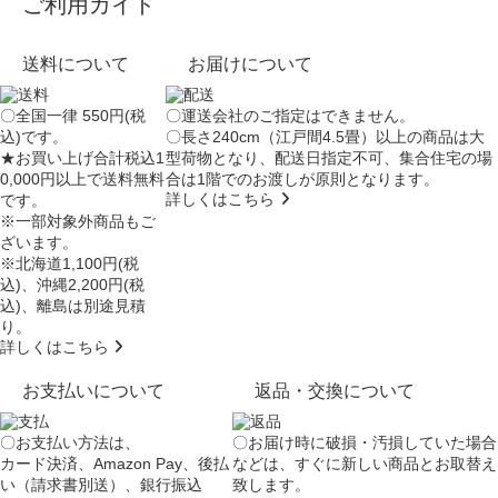
ご利用ガイド
送料について
お届けについて
〇全国一律 550円(税
〇運送会社のご指定はできません。
込)です。
〇長さ240cm（江戸間4.5畳）以上の商品は大
★お買い上げ合計税込1
型荷物となり、
配送日指定不可
、集合住宅の場
0,000円以上で送料無料
合は
1階でのお渡し
が原則となります。
詳しくはこちら
です。
※一部対象外商品もご
ざいます。
※北海道1,100円(税
込)、沖縄2,200円(税
込)、離島は別途見積
り。
詳しくはこちら
お支払いについて
返品・交換について
〇お支払い方法は、
〇お届け時に破損・汚損していた場合
カード決済、Amazon Pay、後払
などは、すぐに新しい商品とお取替え
い（請求書別送）、銀行振込
致します。