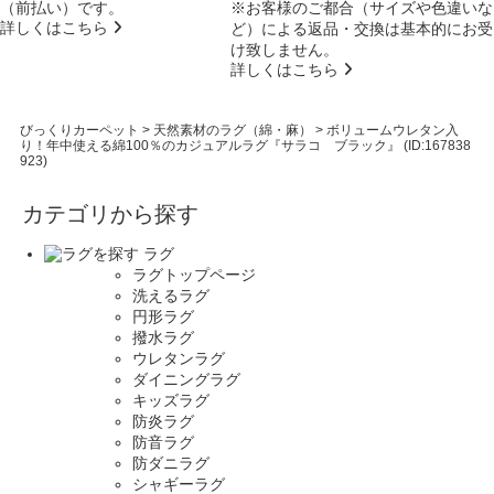
（前払い）です。
※お客様のご都合（サイズや色違いな
詳しくはこちら
ど）による返品・交換は基本的にお受
け致しません。
詳しくはこちら
びっくりカーペット
>
天然素材のラグ（綿・麻）
>
ボリュームウレタン入
り！年中使える綿100％のカジュアルラグ『サラコ ブラック』 (ID:167838
923)
カテゴリから探す
ラグ
ラグトップページ
洗えるラグ
円形ラグ
撥水ラグ
ウレタンラグ
ダイニングラグ
キッズラグ
防炎ラグ
防音ラグ
防ダニラグ
シャギーラグ