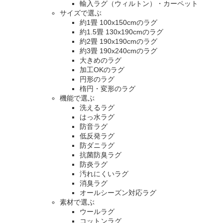
輸入ラグ（ウィルトン）・カーペット
サイズで選ぶ
約1畳 100x150cmのラグ
約1.5畳 130x190cmのラグ
約2畳 190x190cmのラグ
約3畳 190x240cmのラグ
大きめのラグ
加工OKのラグ
円形のラグ
楕円・変形のラグ
機能で選ぶ
洗えるラグ
はっ水ラグ
防音ラグ
低反発ラグ
防ダニラグ
抗菌防臭ラグ
防炎ラグ
汚れにくいラグ
消臭ラグ
オールシーズン対応ラグ
素材で選ぶ
ウールラグ
コットンラグ