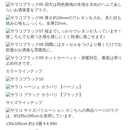
四方は同色無地の生地を太めのヘムであし
らいお洒落度をプラス。
厚さ約18mmのウレタンを入れ、見た目も
踏み心地もふっくら。全厚22mm。
端までしっかりウレタンが入っています！
寝ころんでも底つき感を感じにくく快適に過ごせます♪
四隅にはタッセルをつけより敷くだけでお
部屋がお洒落な雰囲気に。
ホットカーペット・床暖対応。裏面は滑り
止め付きです。
カラーラインナップ
【ベージュ】
【ブラック】
サイズラインナップ
※こちらの商品ページのラグ
は、約185x185cmを使用しています。
130x185cm 約1.5畳
￥4,990