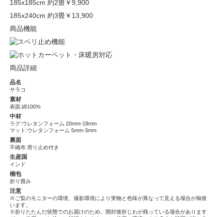
185x185cm 約2畳
￥9,900
185x240cm 約3畳
￥13,900
商品機能
商品詳細
品名
サラコ
素材
表面:綿100%
中材
ラグ:ウレタンフォーム 20mm-18mm
マット:ウレタンフォーム 5mm-3mm
裏面
不織布 滑り止め付き
生産国
インド
梱包
折り畳み
注意
※ご覧のモニターの環境、撮影環境により実物と色味が異なって見える場合が御座
います。
※折りたたんだ状態でのお届けのため、開封後折じわが残っている場合があります