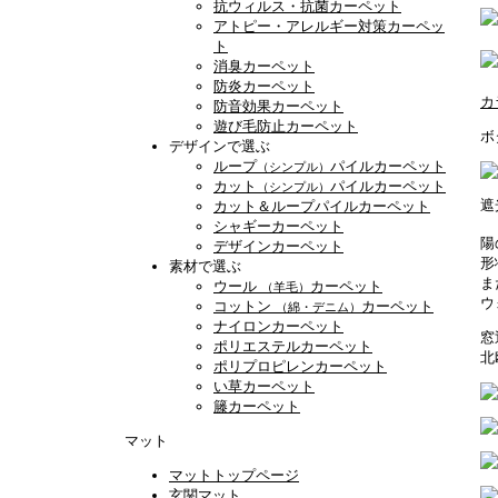
抗ウィルス・抗菌カーペット
アトピー・アレルギー対策カーペッ
ト
消臭カーペット
防炎カーペット
カ
防音効果カーペット
遊び毛防止カーペット
ボ
デザインで選ぶ
ループ
パイルカーペット
（シンプル）
カット
パイルカーペット
（シンプル）
遮
カット＆ループパイルカーペット
シャギーカーペット
陽
デザインカーペット
形
素材で選ぶ
ま
ウール
カーペット
（羊毛）
ウ
コットン
カーペット
（綿・デニム）
ナイロンカーペット
窓
ポリエステルカーペット
北
ポリプロピレンカーペット
い草カーペット
籐カーペット
マット
マットトップページ
玄関マット