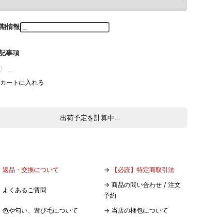
期情報
記事項
＿
出荷予定を計算中...
→
返品・交換について
→
【必読】特定商取引法
→
商品の問い合わせ / 注文
→
よくあるご質問
予約
→
色や匂い、遊び毛について
→
当店の梱包について