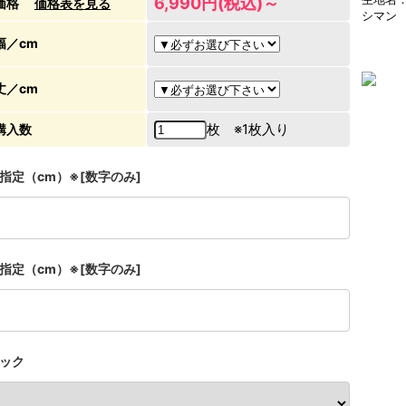
6,990円(税込)～
価格
価格表を見る
シマン
幅／cm
丈／cm
枚 ※1枚入り
購入数
指定（cm）※[数字のみ]
指定（cm）※[数字のみ]
ック