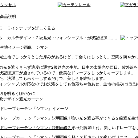
ラーラインナップを詳しく見る
タニカルデザイン・２級遮光・ウォッシャブル・形状記憶加工。。
光生地でしっかりとした厚みがあるけど、手触りはしっとり。空間を爽やか
の光を遮りきらず適度に通す2級遮光の生地。日中の太陽光や西日、紫外線
状記憶加工が施されているので、優美なドレープをしっかりキープします。
た、洗濯しても吊り干しするだけで、美しさを維持します。
ォッシャブル対応なのでお洗濯をしても色落ちや色あせ、生地の縮みはほぼ
辺を明るく賑やかに！
欧デザイン遮光カーテン
強い光を遮る事ができる２級遮光生
形状記憶加工付。美しいドレープを
軽くて肌さわりの良いポリエステル