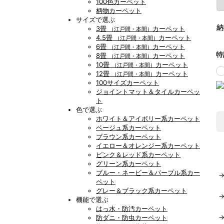
100色カーペット
柄物カーペット
サイズで選ぶ
納
3畳
カーペット
（江戸間・本間）
4.5畳
カーペット
（江戸間・本間）
6畳
カーペット
（江戸間・本間）
特
8畳
カーペット
（江戸間・本間）
10畳
カーペット
（江戸間・本間）
12畳
カーペット
（江戸間・本間）
100サイズカーペット
ジョイントマット＆タイルカーペッ
ト
色で選ぶ
ホワイト＆アイボリー系カーペット
ベージュ系カーペット
ブラウン系カーペット
イエロー＆オレンジー系カーペット
ピンク＆レッド系カーペット
グリーン系カーペット
ブルー・ネービー＆パープル系カー
ペット
グレー＆ブラック系カーペット
機能で選ぶ
はっ水・防汚カーペット
防ダニ・防虫カーペット