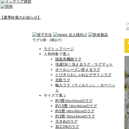
【夏季休業のお知らせ】
ラグ
(2畳・3畳以下)
ラグトップページ
人気特集で選ぶ
国産高機能ラグ
洗濯OK！洗えるラグ・ラグマット
オールシーズン使えるラグ
とびきりおしゃれなデザインラグ
北欧ラグ
輸入ラグ（ウィルトン）・カーペッ
ト
サイズで選ぶ
約1畳
のラグ
100x150cm
約1.5畳
のラグ
130x190cm
約2畳
のラグ
190x190cm
約3畳
のラグ
190x240cm
大きめのラグ
加工OKのラグ