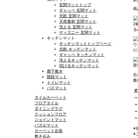
玄関マットトップ
商
ギャッベ 玄関マット
北欧 玄関マット
天然素材 玄関マット
2
洗える 玄関マット
る
ディズニー 玄関マット
キッチンマット
キッチンマットトップページ
ウ
北欧 キッチンマット
だ
ギャッベ キッチンマット
洗えるキッチンマット
形
拭けるキッチンマット
廊下敷き
右
階段マット
価
トイレマット
バスマット
丈
タイルカーペット
～
フロアタイル
～
ダイニングラグ
～
クッションフロア
～
ジョイントマット
パズルマット
※
カーペット出張
※
敷き込み