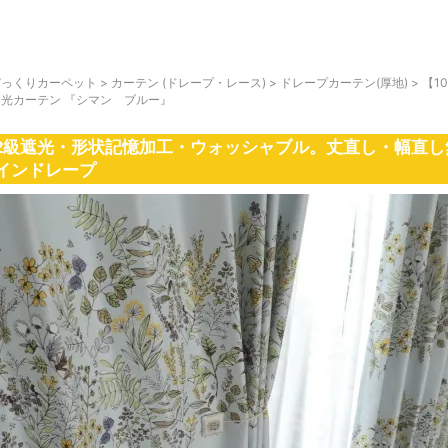
びっくりカーペット
>
カーテン (ドレープ・レース)
>
ドレープカーテン(厚地)
>
【1
遮光カーテン 『シマン ブルー』
2級遮光・形状記憶加工・ウォッシャブル。丈直し・幅直し
インドレープ