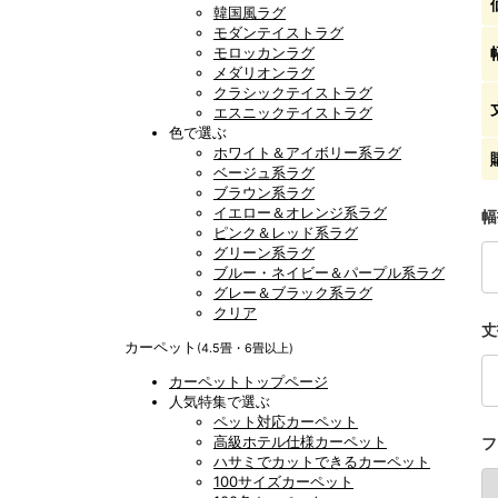
韓国風ラグ
モダンテイストラグ
モロッカンラグ
メダリオンラグ
クラシックテイストラグ
エスニックテイストラグ
色で選ぶ
ホワイト＆アイボリー系ラグ
ベージュ系ラグ
ブラウン系ラグ
イエロー＆オレンジ系ラグ
幅
ピンク＆レッド系ラグ
グリーン系ラグ
ブルー・ネイビー＆パープル系ラグ
グレー＆ブラック系ラグ
クリア
丈
カーペット
(4.5畳・6畳以上)
カーペットトップページ
人気特集で選ぶ
ペット対応カーペット
高級ホテル仕様カーペット
フ
ハサミでカットできるカーペット
100サイズカーペット