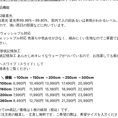
品機能
級遮光
遮光率99.98%～99.80%。室内で人の顔あるいは表情がわかるレ
ので、強い西日の部屋などに向いています。
ォッシャブル対応
色落ちや色あせが少なく、縮みにくい生地なのでご家庭で
さい。
状記憶加工
あらかじめキレイなウェーブがついているので、お洗濯しても裾
へスワイプ（スライド）して
格表をご覧ください
 ＼ 横幅
～100cm
～150cm
～200cm
～250cm
～300cm
100cm
6,990円
10,490円
13,990円
17,490円
20,990円
160cm
7,590円
11,390円
15,180円
18,990円
22,990円
200cm
7,990円
11,990円
15,990円
19,990円
23,980円
260cm
8,490円
12,790円
16,990円
21,290円
25,990円
全てcm表記／価格は１枚の値段（税込）です。
ご注文前の幅直し・丈直し無料です。ご希望の際は、希望サイズを入力くださ