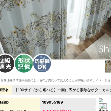
※画像は撮影環境や画面により色味が異なって見えることが御座います。イメージ違
【100サイズから選べる】一面に広がる素敵なボタニカル
商品名
169955189
商品ID
生地名