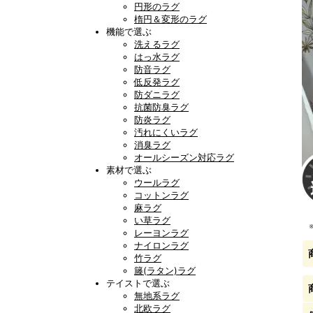
円形のラグ
楕円＆変形のラグ
機能で選ぶ
洗えるラグ
はっ水ラグ
防音ラグ
低反発ラグ
防ダニラグ
抗菌防臭ラグ
防炎ラグ
汚れにくいラグ
消臭ラグ
オールシーズン対応ラグ
素材で選ぶ
ウールラグ
コットンラグ
麻ラグ
い草ラグ
レーヨンラグ
ナイロンラグ
竹ラグ
籐(ラタン)ラグ
テイストで選ぶ
無地系ラグ
北欧ラグ