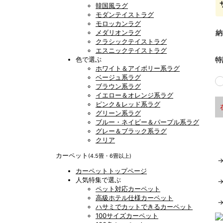
韓国風ラグ
モダンテイストラグ
モロッカンラグ
メダリオンラグ
納
クラシックテイストラグ
エスニックテイストラグ
色で選ぶ
特
ホワイト＆アイボリー系ラグ
ベージュ系ラグ
ブラウン系ラグ
イエロー＆オレンジ系ラグ
ピンク＆レッド系ラグ
グリーン系ラグ
ブルー・ネイビー＆パープル系ラグ
グレー＆ブラック系ラグ
クリア
カーペット
(4.5畳・6畳以上)
カーペットトップページ
人気特集で選ぶ
ペット対応カーペット
高級ホテル仕様カーペット
ハサミでカットできるカーペット
100サイズカーペット