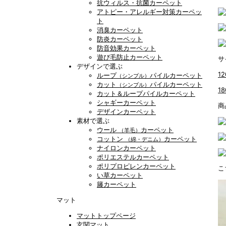
抗ウィルス・抗菌カーペット
アトピー・アレルギー対策カーペッ
ト
消臭カーペット
防炎カーペット
防音効果カーペット
遊び毛防止カーペット
サ
デザインで選ぶ
1
ループ
パイルカーペット
（シンプル）
カット
パイルカーペット
（シンプル）
1
カット＆ループパイルカーペット
シャギーカーペット
商
デザインカーペット
素材で選ぶ
ウール
カーペット
（羊毛）
コットン
カーペット
（綿・デニム）
ナイロンカーペット
ポリエステルカーペット
ポリプロピレンカーペット
こ
い草カーペット
籐カーペット
マット
マットトップページ
玄関マット