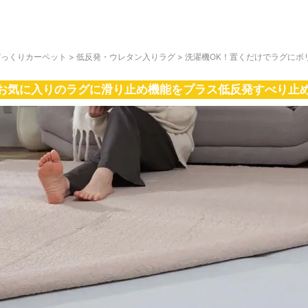
びっくりカーペット
>
低反発・ウレタン入りラグ
>
洗濯機OK！置くだけでラグにボ
お気に入りのラグに滑り止め機能をプラス低反発すべり止