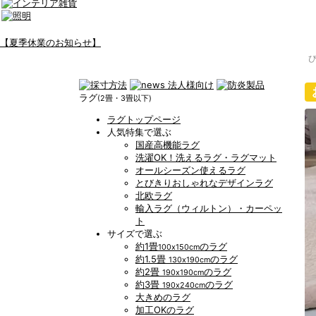
【夏季休業のお知らせ】
ラグ
(2畳・3畳以下)
ラグトップページ
人気特集で選ぶ
国産高機能ラグ
洗濯OK！洗えるラグ・ラグマット
オールシーズン使えるラグ
とびきりおしゃれなデザインラグ
北欧ラグ
輸入ラグ（ウィルトン）・カーペッ
ト
サイズで選ぶ
約1畳
のラグ
100x150cm
約1.5畳
のラグ
130x190cm
約2畳
のラグ
190x190cm
約3畳
のラグ
190x240cm
大きめのラグ
加工OKのラグ