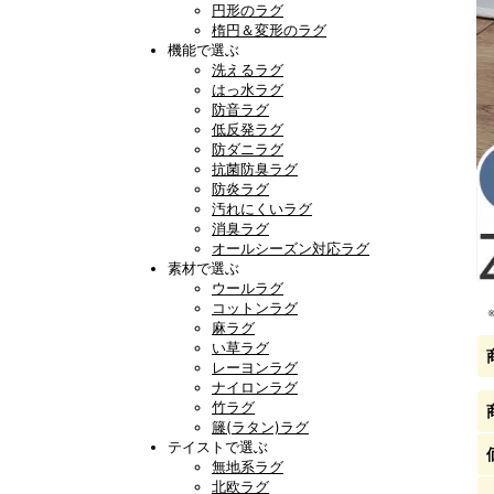
円形のラグ
楕円＆変形のラグ
機能で選ぶ
洗えるラグ
はっ水ラグ
防音ラグ
低反発ラグ
防ダニラグ
抗菌防臭ラグ
防炎ラグ
汚れにくいラグ
消臭ラグ
オールシーズン対応ラグ
素材で選ぶ
ウールラグ
コットンラグ
麻ラグ
い草ラグ
レーヨンラグ
ナイロンラグ
竹ラグ
籐(ラタン)ラグ
テイストで選ぶ
無地系ラグ
北欧ラグ