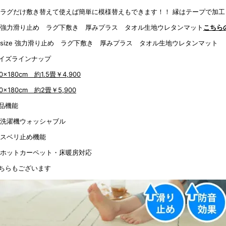
縁はテープで加工
こちら
イズラインナップ
20x180cm 約1.5畳
￥4,900
80x180cm 約2畳
￥5,900
品機能
ちらもございます