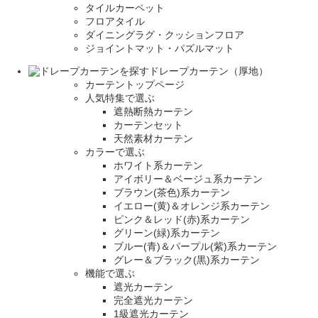
タイルカーペット
フロアタイル
ダイニングラグ・クッションフロア
ジョイントマット・パズルマット
ドレープカーテン（厚地）
カーテントップページ
人気特集で選ぶ
遮熱断熱カーテン
カーテンセット
天然素材カーテン
カラーで選ぶ
ホワイト系カーテン
アイボリー＆ベージュ系カーテン
ブラウン(茶色)系カーテン
イエロー(黄)＆オレンジ系カーテン
ピンク＆レッド(赤)系カーテン
グリーン(緑)系カーテン
ブルー(青)＆パープル(紫)系カーテン
グレー＆ブラック(黒)系カーテン
機能で選ぶ
遮光カーテン
完全遮光カーテン
1級遮光カーテン