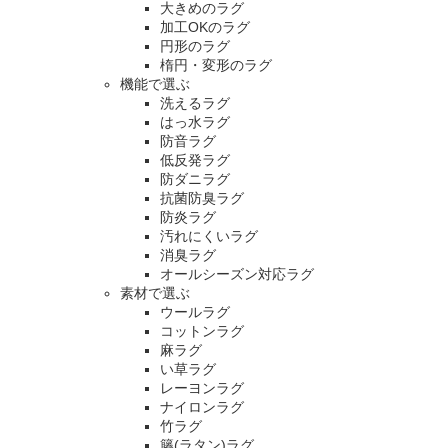
大きめのラグ
加工OKのラグ
円形のラグ
楕円・変形のラグ
機能で選ぶ
洗えるラグ
はっ水ラグ
防音ラグ
低反発ラグ
防ダニラグ
抗菌防臭ラグ
防炎ラグ
汚れにくいラグ
消臭ラグ
オールシーズン対応ラグ
素材で選ぶ
ウールラグ
コットンラグ
麻ラグ
い草ラグ
レーヨンラグ
ナイロンラグ
竹ラグ
籐(ラタン)ラグ