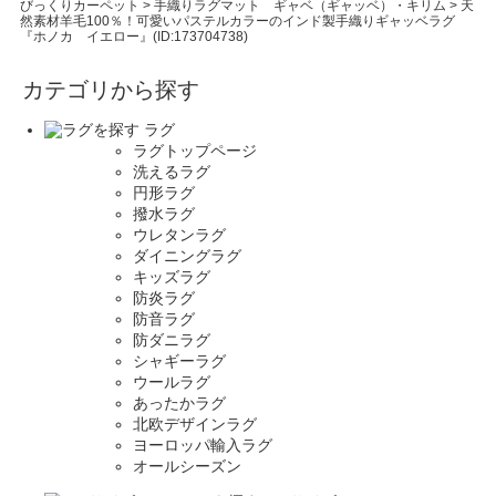
びっくりカーペット
>
手織りラグマット ギャベ（ギャッベ）・キリム
>
天
然素材羊毛100％！可愛いパステルカラーのインド製手織りギャッベラグ
『ホノカ イエロー』(ID:173704738)
カテゴリから探す
ラグ
ラグトップページ
洗えるラグ
円形ラグ
撥水ラグ
ウレタンラグ
ダイニングラグ
キッズラグ
防炎ラグ
防音ラグ
防ダニラグ
シャギーラグ
ウールラグ
あったかラグ
北欧デザインラグ
ヨーロッパ輸入ラグ
オールシーズン