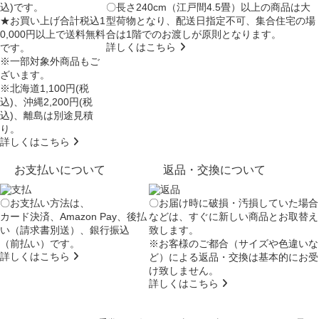
込)です。
〇長さ240cm（江戸間4.5畳）以上の商品は大
★お買い上げ合計税込1
型荷物となり、
配送日指定不可
、集合住宅の場
0,000円以上で送料無料
合は
1階でのお渡し
が原則となります。
詳しくはこちら
です。
※一部対象外商品もご
ざいます。
※北海道1,100円(税
込)、沖縄2,200円(税
込)、離島は別途見積
り。
詳しくはこちら
お支払いについて
返品・交換について
〇お支払い方法は、
〇お届け時に破損・汚損していた場合
カード決済、Amazon Pay、後払
などは、すぐに新しい商品とお取替え
い（請求書別送）、銀行振込
致します。
（前払い）です。
※お客様のご都合（サイズや色違いな
詳しくはこちら
ど）による返品・交換は基本的にお受
け致しません。
詳しくはこちら