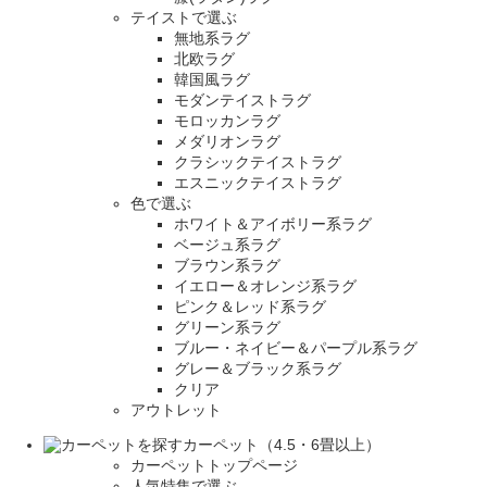
テイストで選ぶ
無地系ラグ
北欧ラグ
韓国風ラグ
モダンテイストラグ
モロッカンラグ
メダリオンラグ
クラシックテイストラグ
エスニックテイストラグ
色で選ぶ
ホワイト＆アイボリー系ラグ
ベージュ系ラグ
ブラウン系ラグ
イエロー＆オレンジ系ラグ
ピンク＆レッド系ラグ
グリーン系ラグ
ブルー・ネイビー＆パープル系ラグ
グレー＆ブラック系ラグ
クリア
アウトレット
カーペット（4.5・6畳以上）
カーペットトップページ
人気特集で選ぶ