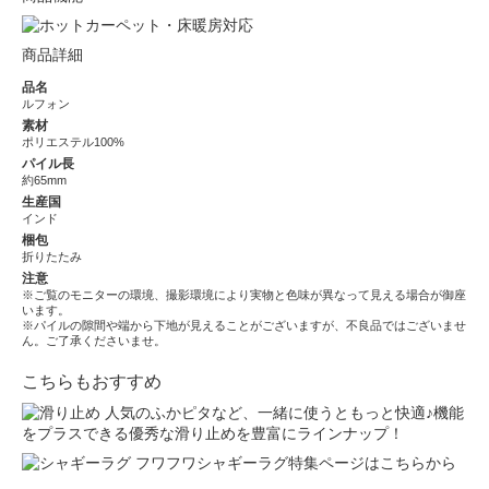
商品詳細
品名
ルフォン
素材
ポリエステル100%
パイル長
約65mm
生産国
インド
梱包
折りたたみ
注意
※ご覧のモニターの環境、撮影環境により実物と色味が異なって見える場合が御座
います。
※パイルの隙間や端から下地が見えることがございますが、不良品ではございませ
ん。ご了承くださいませ。
こちらもおすすめ
人気のふかピタなど、一緒に使うともっと快適♪機能
をプラスできる優秀な滑り止めを豊富にラインナップ！
フワフワシャギーラグ特集ページはこちらから