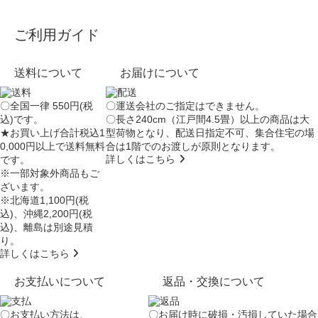
ご利用ガイド
送料について
お届けについて
〇全国一律 550円(税
〇運送会社のご指定はできません。
込)です。
〇長さ240cm（江戸間4.5畳）以上の商品は大
★お買い上げ合計税込1
型荷物となり、
配送日指定不可
、集合住宅の場
0,000円以上で送料無料
合は
1階でのお渡し
が原則となります。
詳しくはこちら
です。
※一部対象外商品もご
ざいます。
※北海道1,100円(税
込)、沖縄2,200円(税
込)、離島は別途見積
り。
詳しくはこちら
お支払いについて
返品・交換について
〇お支払い方法は、
〇お届け時に破損・汚損していた場合