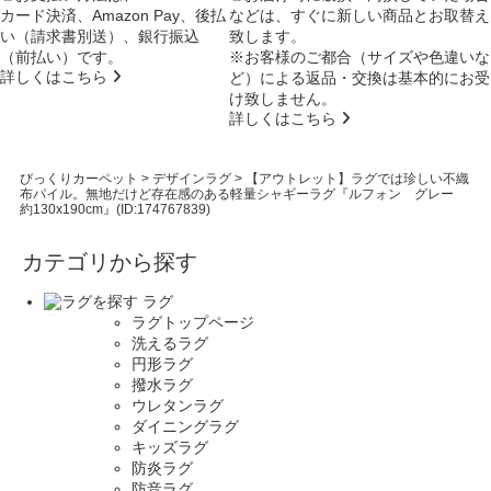
カード決済、Amazon Pay、後払
などは、すぐに新しい商品とお取替え
い（請求書別送）、銀行振込
致します。
（前払い）です。
※お客様のご都合（サイズや色違いな
詳しくはこちら
ど）による返品・交換は基本的にお受
け致しません。
詳しくはこちら
びっくりカーペット
>
デザインラグ
>
【アウトレット】ラグでは珍しい不織
布パイル。無地だけど存在感のある軽量シャギーラグ『ルフォン グレー
約130x190cm』(ID:174767839)
カテゴリから探す
ラグ
ラグトップページ
洗えるラグ
円形ラグ
撥水ラグ
ウレタンラグ
ダイニングラグ
キッズラグ
防炎ラグ
防音ラグ