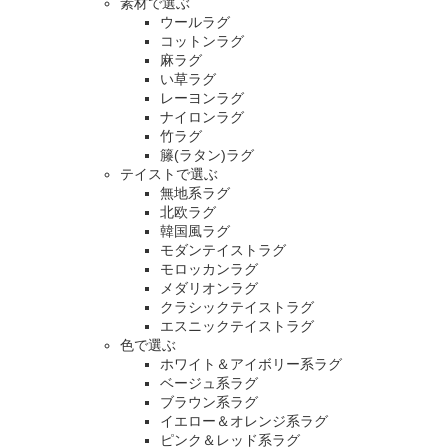
素材で選ぶ
ウールラグ
コットンラグ
麻ラグ
い草ラグ
レーヨンラグ
ナイロンラグ
竹ラグ
籐(ラタン)ラグ
テイストで選ぶ
無地系ラグ
北欧ラグ
韓国風ラグ
モダンテイストラグ
モロッカンラグ
メダリオンラグ
クラシックテイストラグ
エスニックテイストラグ
色で選ぶ
ホワイト＆アイボリー系ラグ
ベージュ系ラグ
ブラウン系ラグ
イエロー＆オレンジ系ラグ
ピンク＆レッド系ラグ