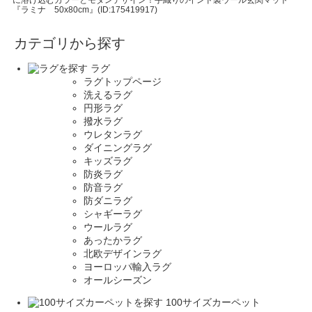
に溶け込むカラーとモダンデザイン！手織りのインド製ウール玄関マット
『ラミナ 50x80cm』(ID:175419917)
カテゴリから探す
ラグ
ラグトップページ
洗えるラグ
円形ラグ
撥水ラグ
ウレタンラグ
ダイニングラグ
キッズラグ
防炎ラグ
防音ラグ
防ダニラグ
シャギーラグ
ウールラグ
あったかラグ
北欧デザインラグ
ヨーロッパ輸入ラグ
オールシーズン
100サイズカーペット