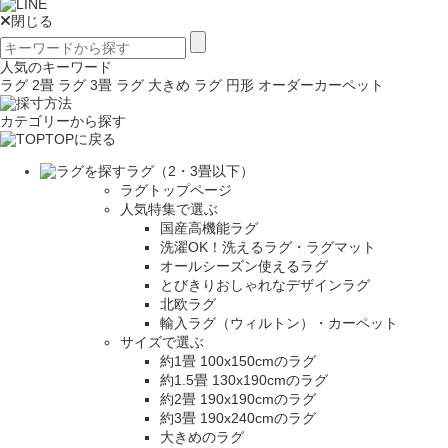
閉じる
人気のキーワード
ラグ 2畳
ラグ 3畳
ラグ 大きめ
ラグ 円形
オーダーカーペット
カテゴリーから探す
TOPに戻る
ラグ（2・3畳以下）
ラグトップページ
人気特集で選ぶ
国産高機能ラグ
洗濯OK！洗えるラグ・ラグマット
オールシーズン使えるラグ
とびきりおしゃれなデザインラグ
北欧ラグ
輸入ラグ（ウィルトン）・カーペット
サイズで選ぶ
約1畳 100x150cmのラグ
約1.5畳 130x190cmのラグ
約2畳 190x190cmのラグ
約3畳 190x240cmのラグ
大きめのラグ