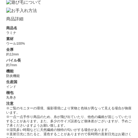
商品詳細
商品名
ラミナ
素材
ウール100%
全厚
約12mm
パイル長
約7mm
機能
防炎機能
生産国
インド
梱包
丸巻き
注意
※ご覧のモニターの環境、撮影環境により実物と色味が異なって見える場合が御座
います。
※一点一点手作り商品のため、糸が飛び出ていたり、他色の繊維が混じっていたり
することがあります。また、多少のサイズ誤差など個体差がございますが、予めご
了承くださいますようお願い致します。
※湿気多い時期などに天然繊維の独特の匂いがする場合があります。
※直射日光に当たると、退色することがありますので長時間の直射日光はお避けく