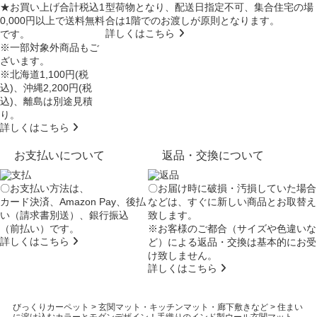
★お買い上げ合計税込1
型荷物となり、
配送日指定不可
、集合住宅の場
0,000円以上で送料無料
合は
1階でのお渡し
が原則となります。
詳しくはこちら
です。
※一部対象外商品もご
ざいます。
※北海道1,100円(税
込)、沖縄2,200円(税
込)、離島は別途見積
り。
詳しくはこちら
お支払いについて
返品・交換について
〇お支払い方法は、
〇お届け時に破損・汚損していた場合
カード決済、Amazon Pay、後払
などは、すぐに新しい商品とお取替え
い（請求書別送）、銀行振込
致します。
（前払い）です。
※お客様のご都合（サイズや色違いな
詳しくはこちら
ど）による返品・交換は基本的にお受
け致しません。
詳しくはこちら
びっくりカーペット
>
玄関マット・キッチンマット・廊下敷きなど
>
住まい