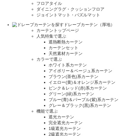
フロアタイル
ダイニングラグ・クッションフロア
ジョイントマット・パズルマット
ドレープカーテン（厚地）
カーテントップページ
人気特集で選ぶ
遮熱断熱カーテン
カーテンセット
天然素材カーテン
カラーで選ぶ
ホワイト系カーテン
アイボリー＆ベージュ系カーテン
ブラウン(茶色)系カーテン
イエロー(黄)＆オレンジ系カーテン
ピンク＆レッド(赤)系カーテン
グリーン(緑)系カーテン
ブルー(青)＆パープル(紫)系カーテン
グレー＆ブラック(黒)系カーテン
機能で選ぶ
遮光カーテン
完全遮光カーテン
1級遮光カーテン
2級遮光カーテン