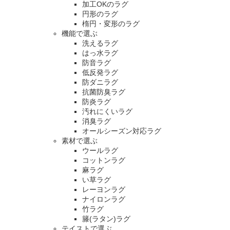
加工OKのラグ
円形のラグ
楕円・変形のラグ
機能で選ぶ
洗えるラグ
はっ水ラグ
防音ラグ
低反発ラグ
防ダニラグ
抗菌防臭ラグ
防炎ラグ
汚れにくいラグ
消臭ラグ
オールシーズン対応ラグ
素材で選ぶ
ウールラグ
コットンラグ
麻ラグ
い草ラグ
レーヨンラグ
ナイロンラグ
竹ラグ
籐(ラタン)ラグ
テイストで選ぶ