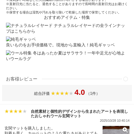
※直射日光に当たると、退色することがありますので長時間の直射日光はお避けく
ださい。
※保管する場合は湿気や汚れを取り除いて乾燥した場所で保管してください。
おすすめアイテム・特集
ナチュラルレイヤードの全ラインナッ
プはこちらから
良いものをお手頃価格で。現地から直輸入！純毛ギャッベ
冬はあったか夏はサラサラ！一年中足元が心地よ
いウールラグ
お客様レビュー
4.0
総合評価
（1件）
自然素材と個性的デザインから生まれたアートを表現し
たおしゃれウール玄関マット
2025/10/28 10:40:14
玄関マットを購入しました。
到着も早く、カーペットのような重たさがありとても