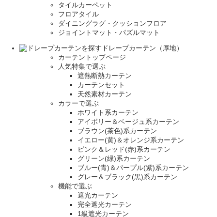
タイルカーペット
フロアタイル
ダイニングラグ・クッションフロア
ジョイントマット・パズルマット
ドレープカーテン（厚地）
カーテントップページ
人気特集で選ぶ
遮熱断熱カーテン
カーテンセット
天然素材カーテン
カラーで選ぶ
ホワイト系カーテン
アイボリー＆ベージュ系カーテン
ブラウン(茶色)系カーテン
イエロー(黄)＆オレンジ系カーテン
ピンク＆レッド(赤)系カーテン
グリーン(緑)系カーテン
ブルー(青)＆パープル(紫)系カーテン
グレー＆ブラック(黒)系カーテン
機能で選ぶ
遮光カーテン
完全遮光カーテン
1級遮光カーテン