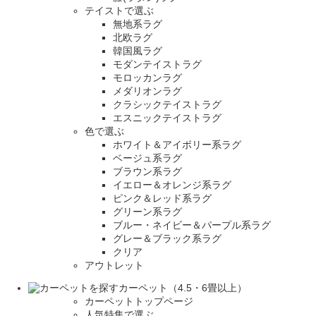
テイストで選ぶ
無地系ラグ
北欧ラグ
韓国風ラグ
モダンテイストラグ
モロッカンラグ
メダリオンラグ
クラシックテイストラグ
エスニックテイストラグ
色で選ぶ
ホワイト＆アイボリー系ラグ
ベージュ系ラグ
ブラウン系ラグ
イエロー＆オレンジ系ラグ
ピンク＆レッド系ラグ
グリーン系ラグ
ブルー・ネイビー＆パープル系ラグ
グレー＆ブラック系ラグ
クリア
アウトレット
カーペット（4.5・6畳以上）
カーペットトップページ
人気特集で選ぶ