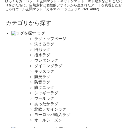
びっくりカーペット
>
玄関マット・キッチンマット・廊下敷きなど
>
こだわ
りをかたちに。自然素材と個性的デザインから生まれたアートを表現したお
しゃれウール玄関マット『カルマ ベージュ』(ID:176914802)
カテゴリから探す
ラグ
ラグトップページ
洗えるラグ
円形ラグ
撥水ラグ
ウレタンラグ
ダイニングラグ
キッズラグ
防炎ラグ
防音ラグ
防ダニラグ
シャギーラグ
ウールラグ
あったかラグ
北欧デザインラグ
ヨーロッパ輸入ラグ
オールシーズン