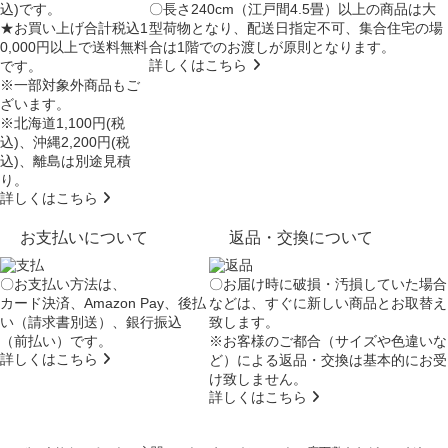
込)です。
〇長さ240cm（江戸間4.5畳）以上の商品は大
★お買い上げ合計税込1
型荷物となり、
配送日指定不可
、集合住宅の場
0,000円以上で送料無料
合は
1階でのお渡し
が原則となります。
詳しくはこちら
です。
※一部対象外商品もご
ざいます。
※北海道1,100円(税
込)、沖縄2,200円(税
込)、離島は別途見積
り。
詳しくはこちら
お支払いについて
返品・交換について
〇お支払い方法は、
〇お届け時に破損・汚損していた場合
カード決済、Amazon Pay、後払
などは、すぐに新しい商品とお取替え
い（請求書別送）、銀行振込
致します。
（前払い）です。
※お客様のご都合（サイズや色違いな
詳しくはこちら
ど）による返品・交換は基本的にお受
け致しません。
詳しくはこちら