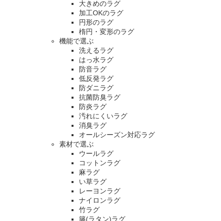
大きめのラグ
加工OKのラグ
円形のラグ
楕円・変形のラグ
機能で選ぶ
洗えるラグ
はっ水ラグ
防音ラグ
低反発ラグ
防ダニラグ
抗菌防臭ラグ
防炎ラグ
汚れにくいラグ
消臭ラグ
オールシーズン対応ラグ
素材で選ぶ
ウールラグ
コットンラグ
麻ラグ
い草ラグ
レーヨンラグ
ナイロンラグ
竹ラグ
籐(ラタン)ラグ