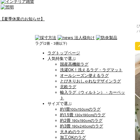
【夏季休業のお知らせ】
ラグ
(2畳・3畳以下)
ラグトップページ
人気特集で選ぶ
国産高機能ラグ
洗濯OK！洗えるラグ・ラグマット
オールシーズン使えるラグ
とびきりおしゃれなデザインラグ
北欧ラグ
輸入ラグ（ウィルトン）・カーペッ
ト
サイズで選ぶ
約1畳
のラグ
100x150cm
約1.5畳
のラグ
130x190cm
約2畳
のラグ
190x190cm
約3畳
のラグ
190x240cm
大きめのラグ
加工OKのラグ