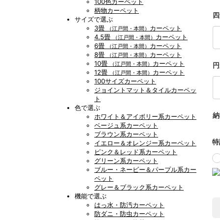
100色カーペット
柄物カーペット
四
サイズで選ぶ
3畳
カーペット
（江戸間・本間）
4.5畳
カーペット
（江戸間・本間）
6畳
カーペット
（江戸間・本間）
8畳
カーペット
（江戸間・本間）
10畳
カーペット
（江戸間・本間）
円
12畳
カーペット
（江戸間・本間）
100サイズカーペット
ジョイントマット＆タイルカーペッ
ト
色で選ぶ
納
ホワイト＆アイボリー系カーペット
ベージュ系カーペット
ブラウン系カーペット
特
イエロー＆オレンジー系カーペット
ピンク＆レッド系カーペット
グリーン系カーペット
ブルー・ネービー＆パープル系カー
ペット
グレー＆ブラック系カーペット
機能で選ぶ
はっ水・防汚カーペット
防ダニ・防虫カーペット