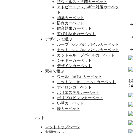
抗ウィルス・抗菌カーペット
アトピー・アレルギー対策カーペッ
ト
消臭カーペット
防炎カーペット
防音効果カーペット
遊び毛防止カーペット
デザインで選ぶ
ループ
パイルカーペット
（シンプル）
カット
パイルカーペット
（シンプル）
カット＆ループパイルカーペット
シャギーカーペット
デザインカーペット
素材で選ぶ
ウール
カーペット
（羊毛）
お
コットン
カーペット
（綿・デニム）
2
ナイロンカーペット
ポリエステルカーペット
ポリプロピレンカーペット
い草カーペット
籐カーペット
マット
マットトップページ
玄関マット