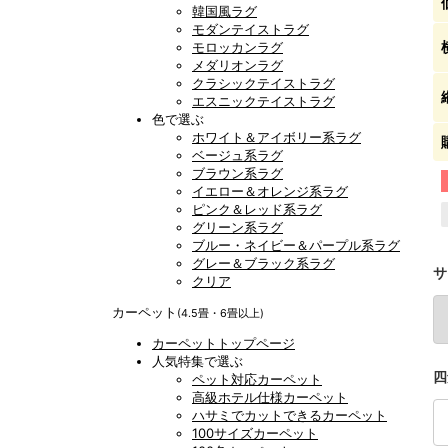
韓国風ラグ
モダンテイストラグ
モロッカンラグ
メダリオンラグ
クラシックテイストラグ
エスニックテイストラグ
色で選ぶ
ホワイト＆アイボリー系ラグ
ベージュ系ラグ
ブラウン系ラグ
イエロー＆オレンジ系ラグ
ピンク＆レッド系ラグ
グリーン系ラグ
ブルー・ネイビー＆パープル系ラグ
グレー＆ブラック系ラグ
サ
クリア
カーペット
(4.5畳・6畳以上)
カーペットトップページ
人気特集で選ぶ
四
ペット対応カーペット
高級ホテル仕様カーペット
ハサミでカットできるカーペット
100サイズカーペット