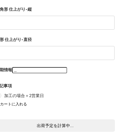
角形 仕上がり-縦
形 仕上がり-直径
期情報
記事項
加工の場合＋2営業日
出荷予定を計算中...