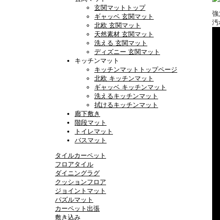
玄関マットトップ
強
ギャッベ 玄関マット
汚
北欧 玄関マット
天然素材 玄関マット
洗える 玄関マット
ディズニー 玄関マット
キッチンマット
キッチンマットトップページ
北欧 キッチンマット
ギャッベ キッチンマット
洗えるキッチンマット
拭けるキッチンマット
廊下敷き
階段マット
トイレマット
バスマット
タイルカーペット
フロアタイル
ダイニングラグ
クッションフロア
ジョイントマット
パズルマット
カーペット出張
敷き込み