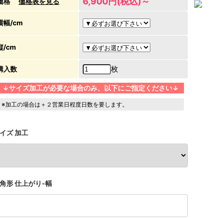
6,900円(税込)～
価格
価格表を見る
横幅/cm
縦/cm
枚
購入数
↓サイズ加工が必要な場合のみ、以下にご指定ください↓
※加工の場合は＋２営業日程度日数を要します。
イズ 加工
角形 仕上がり-幅