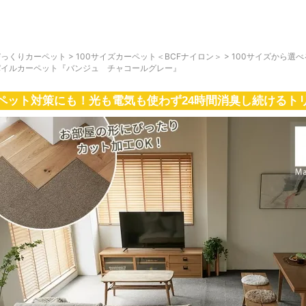
びっくりカーペット
>
100サイズカーペット＜BCFナイロン＞
>
100サイズから選
パイルカーペット『バンジュ チャコールグレー』
ペット対策にも！光も電気も使わず24時間消臭し続けるト