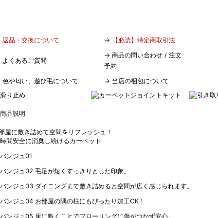
→
返品・交換について
→
【必読】特定商取引法
→
商品の問い合わせ / 注文
→
よくあるご質問
予約
→
色や匂い、遊び毛について
→
当店の梱包について
部屋に敷き詰めて空間をリフレッシュ！
4時間安全に消臭し続けるカーペット
毛足が短くすっきりとした印象。
ダイニングまで敷き詰めると空間が広く感じられます。
お部屋の隅の柱にもぴったり加工OK！
床に敷くことでフローリングに傷がつかず安心。