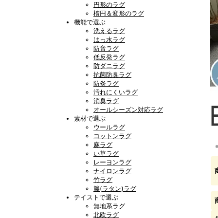
円形のラグ
楕円＆変形のラグ
機能で選ぶ
洗えるラグ
はっ水ラグ
防音ラグ
低反発ラグ
防ダニラグ
抗菌防臭ラグ
防炎ラグ
汚れにくいラグ
消臭ラグ
オールシーズン対応ラグ
素材で選ぶ
ウールラグ
コットンラグ
麻ラグ
い草ラグ
レーヨンラグ
ナイロンラグ
竹ラグ
籐(ラタン)ラグ
テイストで選ぶ
無地系ラグ
北欧ラグ