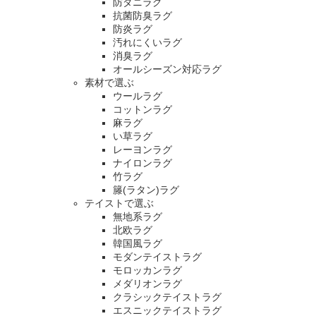
防ダニラグ
抗菌防臭ラグ
防炎ラグ
汚れにくいラグ
消臭ラグ
オールシーズン対応ラグ
素材で選ぶ
ウールラグ
コットンラグ
麻ラグ
い草ラグ
レーヨンラグ
ナイロンラグ
竹ラグ
籐(ラタン)ラグ
テイストで選ぶ
無地系ラグ
北欧ラグ
韓国風ラグ
モダンテイストラグ
モロッカンラグ
メダリオンラグ
クラシックテイストラグ
エスニックテイストラグ