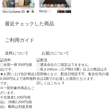
最近チェックした商品
ご利用ガイド
送料について
お届けについて
〇全国一律 550円(税
〇運送会社のご指定はできません。
込)です。
〇長さ240cm（江戸間4.5畳）以上の商品は大
★お買い上げ合計税込1
型荷物となり、
配送日指定不可
、集合住宅の場
0,000円以上で送料無料
合は
1階でのお渡し
が原則となります。
詳しくはこちら
です。
※一部対象外商品もご
ざいます。
※北海道1,100円(税
込)、沖縄2,200円(税
込)、離島は別途見積