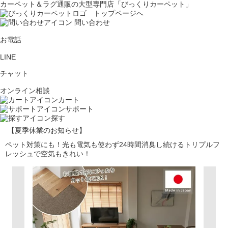
カーペット＆ラグ通販の大型専門店「びっくりカーペット」
問い合わせ
お電話
LINE
チャット
オンライン相談
カート
サポート
探す
【夏季休業のお知らせ】
ペット対策にも！光も電気も使わず24時間消臭し続けるトリプルフ
レッシュで空気もきれい！