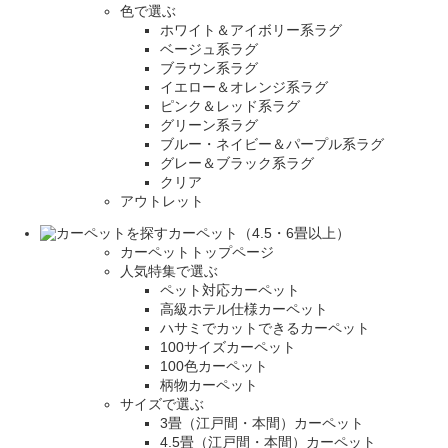
色で選ぶ
ホワイト＆アイボリー系ラグ
ベージュ系ラグ
ブラウン系ラグ
イエロー＆オレンジ系ラグ
ピンク＆レッド系ラグ
グリーン系ラグ
ブルー・ネイビー＆パープル系ラグ
グレー＆ブラック系ラグ
クリア
アウトレット
カーペット（4.5・6畳以上）
カーペットトップページ
人気特集で選ぶ
ペット対応カーペット
高級ホテル仕様カーペット
ハサミでカットできるカーペット
100サイズカーペット
100色カーペット
柄物カーペット
サイズで選ぶ
3畳（江戸間・本間）カーペット
4.5畳（江戸間・本間）カーペット