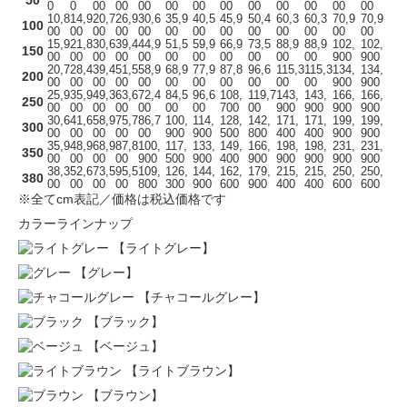
0
0
00
00
00
00
00
00
00
00
00
00
00
10,8
14,9
20,7
26,9
30,6
35,9
40,5
45,9
50,4
60,3
60,3
70,9
70,9
100
00
00
00
00
00
00
00
00
00
00
00
00
00
15,9
21,8
30,6
39,4
44,9
51,5
59,9
66,9
73,5
88,9
88,9
102,
102,
150
00
00
00
00
00
00
00
00
00
00
00
900
900
20,7
28,4
39,4
51,5
58,9
68,9
77,9
87,8
96,6
115,3
115,3
134,
134,
200
00
00
00
00
00
00
00
00
00
00
00
900
900
25,9
35,9
49,3
63,6
72,4
84,5
96,6
108,
119,7
143,
143,
166,
166,
250
00
00
00
00
00
00
00
700
00
900
900
900
900
30,6
41,6
58,9
75,7
86,7
100,
114,
128,
142,
171,
171,
199,
199,
300
00
00
00
00
00
900
900
500
800
400
400
900
900
35,9
48,9
68,9
87,8
100,
117,
133,
149,
166,
198,
198,
231,
231,
350
00
00
00
00
900
500
900
400
900
900
900
900
900
38,3
52,6
73,5
95,5
109,
126,
144,
162,
179,
215,
215,
250,
250,
380
00
00
00
00
800
300
900
600
900
400
400
600
600
※全てcm表記／価格は税込価格です
カラーラインナップ
【ライトグレー】
【グレー】
【チャコールグレー】
【ブラック】
【ベージュ】
【ライトブラウン】
【ブラウン】