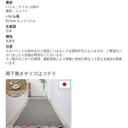
素材
パイル：ナイロン100％
裏面：ジュート
パイル長
約7mm カットパイル
生産国
日本
梱包
丸巻き
注意
※カーペットの目向きのご指定につきましては原則不可となりますが、ご希望がご
ざいましたら別途お問合せくださいませ。
※ご覧のモニターの環境、撮影環境により実物と色味が異なって見える場合が御座
います。
廊下敷きサイズはコチラ