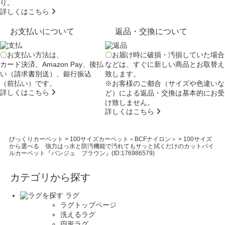
り。
詳しくはこちら
お支払いについて
返品・交換について
〇お支払い方法は、
〇お届け時に破損・汚損していた場合
カード決済、Amazon Pay、後払
などは、すぐに新しい商品とお取替え
い（請求書別送）、銀行振込
致します。
（前払い）です。
※お客様のご都合（サイズや色違いな
詳しくはこちら
ど）による返品・交換は基本的にお受
け致しません。
詳しくはこちら
びっくりカーペット
>
100サイズカーペット＜BCFナイロン＞
>
100サイズ
から選べる 強力はっ水と防汚機能で汚れてもサッと拭くだけのカットパイ
ルカーペット『バンジュ ブラウン』(ID:176986579)
カテゴリから探す
ラグ
ラグトップページ
洗えるラグ
円形ラグ