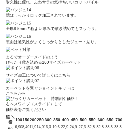
耐久性に優れ、ふわサラの気持ちいいカットパイル
端はしっかりロック加工されています。
全厚8.5mmの程よい厚みで敷き詰めてもスッキリ。
裏面は通気性がよくしっかりとしたジュート貼り。
まるでオーダーメイドのよう
ぴったり敷き込める100サイズカーペット
サイズ加工について詳しくはこちら
カーペットを繋ぐジョイントキットは
こちらから
右へスワイプ（スライド）して
価格表をご覧ください
縦 ＼
100
150
200
250
300
350
400
450
500
550
600
650
700
横
6,90
8,40
11,9
14,9
16,3
19,6
22,9
24,9
27,3
32,8
32,8
38,3
38,3
50