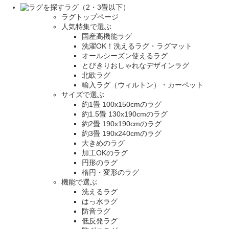
ラグ（2・3畳以下）
ラグトップページ
人気特集で選ぶ
国産高機能ラグ
洗濯OK！洗えるラグ・ラグマット
オールシーズン使えるラグ
とびきりおしゃれなデザインラグ
北欧ラグ
輸入ラグ（ウィルトン）・カーペット
サイズで選ぶ
約1畳 100x150cmのラグ
約1.5畳 130x190cmのラグ
約2畳 190x190cmのラグ
約3畳 190x240cmのラグ
大きめのラグ
加工OKのラグ
円形のラグ
楕円・変形のラグ
機能で選ぶ
洗えるラグ
はっ水ラグ
防音ラグ
低反発ラグ