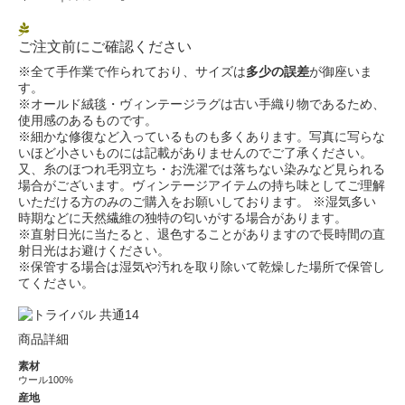
ご注文前にご確認ください
※全て手作業で作られており、サイズは
多少の誤差
が御座いま
す。
※オールド絨毯・ヴィンテージラグは古い手織り物であるため、
使用感のあるものです。
※細かな修復など入っているものも多くあります。写真に写らな
いほど小さいものには記載がありませんのでご了承ください。
又、糸のほつれ毛羽立ち・お洗濯では落ちない染みなど見られる
場合がございます。ヴィンテージアイテムの持ち味としてご理解
いただける方のみのご購入をお願いしております。 ※湿気多い
時期などに天然繊維の独特の匂いがする場合があります。
※直射日光に当たると、退色することがありますので長時間の直
射日光はお避けください。
※保管する場合は湿気や汚れを取り除いて乾燥した場所で保管し
てください。
商品詳細
素材
ウール100%
産地