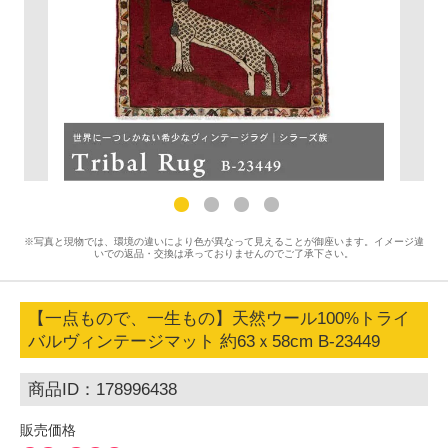
※写真と現物では、環境の違いにより色が異なって見えることが御座います。イメージ違
いでの返品・交換は承っておりませんのでご了承下さい。
【一点もので、一生もの】天然ウール100%トライ
バルヴィンテージマット 約63ｘ58cm B-23449
商品ID：178996438
販売価格