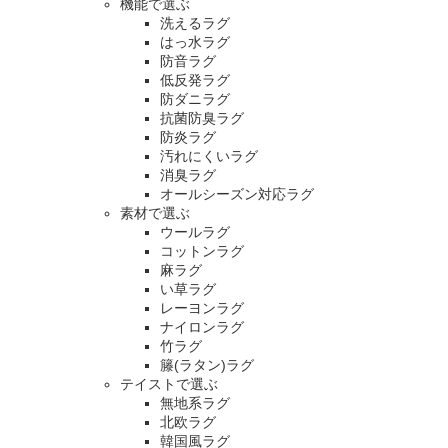
機能で選ぶ
洗えるラグ
はっ水ラグ
防音ラグ
低反発ラグ
防ダニラグ
抗菌防臭ラグ
防炎ラグ
汚れにくいラグ
消臭ラグ
オールシーズン対応ラグ
素材で選ぶ
ウールラグ
コットンラグ
麻ラグ
い草ラグ
レーヨンラグ
ナイロンラグ
竹ラグ
籐(ラタン)ラグ
テイストで選ぶ
無地系ラグ
北欧ラグ
韓国風ラグ