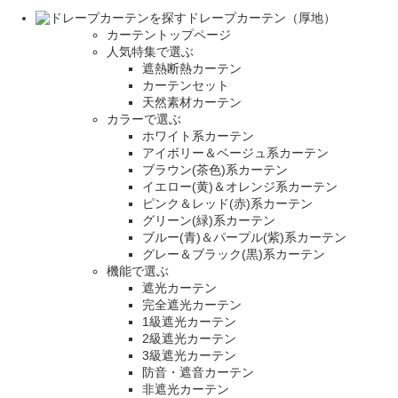
ドレープカーテン（厚地）
カーテントップページ
人気特集で選ぶ
遮熱断熱カーテン
カーテンセット
天然素材カーテン
カラーで選ぶ
ホワイト系カーテン
アイボリー＆ベージュ系カーテン
ブラウン(茶色)系カーテン
イエロー(黄)＆オレンジ系カーテン
ピンク＆レッド(赤)系カーテン
グリーン(緑)系カーテン
ブルー(青)＆パープル(紫)系カーテン
グレー＆ブラック(黒)系カーテン
機能で選ぶ
遮光カーテン
完全遮光カーテン
1級遮光カーテン
2級遮光カーテン
3級遮光カーテン
防音・遮音カーテン
非遮光カーテン