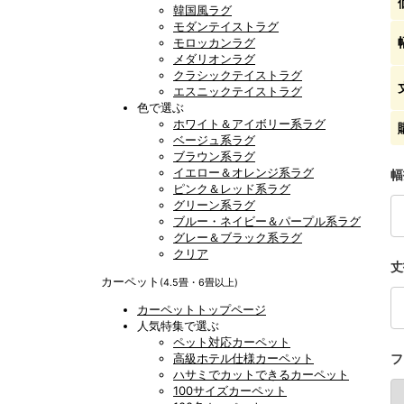
韓国風ラグ
モダンテイストラグ
モロッカンラグ
メダリオンラグ
クラシックテイストラグ
エスニックテイストラグ
色で選ぶ
ホワイト＆アイボリー系ラグ
ベージュ系ラグ
ブラウン系ラグ
イエロー＆オレンジ系ラグ
幅
ピンク＆レッド系ラグ
グリーン系ラグ
ブルー・ネイビー＆パープル系ラグ
グレー＆ブラック系ラグ
クリア
丈
カーペット
(4.5畳・6畳以上)
カーペットトップページ
人気特集で選ぶ
ペット対応カーペット
高級ホテル仕様カーペット
フ
ハサミでカットできるカーペット
100サイズカーペット