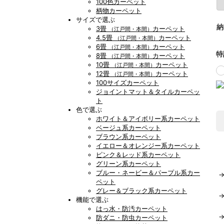
100色カーペット
柄物カーペット
サイズで選ぶ
納
3畳
カーペット
（江戸間・本間）
4.5畳
カーペット
（江戸間・本間）
6畳
カーペット
（江戸間・本間）
特
8畳
カーペット
（江戸間・本間）
10畳
カーペット
（江戸間・本間）
12畳
カーペット
（江戸間・本間）
100サイズカーペット
ジョイントマット＆タイルカーペッ
ト
色で選ぶ
ホワイト＆アイボリー系カーペット
ベージュ系カーペット
ブラウン系カーペット
イエロー＆オレンジー系カーペット
ピンク＆レッド系カーペット
グリーン系カーペット
ブルー・ネービー＆パープル系カー
ペット
グレー＆ブラック系カーペット
機能で選ぶ
はっ水・防汚カーペット
防ダニ・防虫カーペット