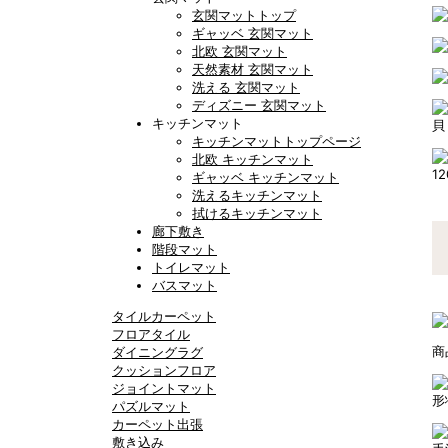
玄関マットトップ
ギャッベ 玄関マット
北欧 玄関マット
天然素材 玄関マット
洗える 玄関マット
ディズニー 玄関マット
キッチンマット
貝
キッチンマットトップページ
北欧 キッチンマット
1
ギャッベ キッチンマット
洗えるキッチンマット
拭けるキッチンマット
廊下敷き
階段マット
トイレマット
バスマット
タイルカーペット
フロアタイル
商
ダイニングラグ
クッションフロア
ジョイントマット
形
パズルマット
カーペット出張
敷き込み