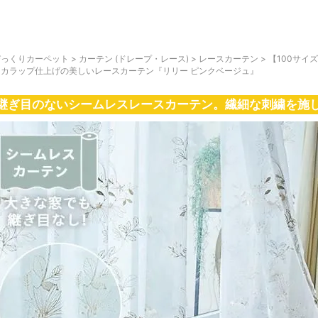
びっくりカーペット
>
カーテン (ドレープ・レース)
>
レースカーテン
>
【100サイ
スカラップ仕上げの美しいレースカーテン『リリー ピンクベージュ』
継ぎ目のないシームレスレースカーテン。繊細な刺繍を施