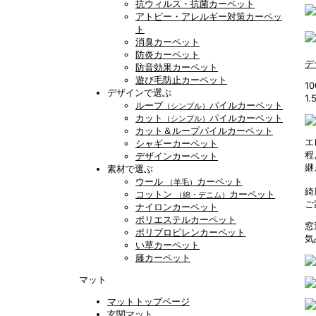
抗ウィルス・抗菌カーペット
アトピー・アレルギー対策カーペッ
ト
消臭カーペット
防炎カーペット
デ
防音効果カーペット
遊び毛防止カーペット
1
デザインで選ぶ
1
ループ
パイルカーペット
（シンプル）
カット
パイルカーペット
（シンプル）
カット＆ループパイルカーペット
エ
シャギーカーペット
程
デザインカーペット
継
素材で選ぶ
ウール
カーペット
（羊毛）
綺
コットン
カーペット
（綿・デニム）
ご
ナイロンカーペット
ポリエステルカーペット
窓
ポリプロピレンカーペット
気
い草カーペット
籐カーペット
マット
マットトップページ
玄関マット