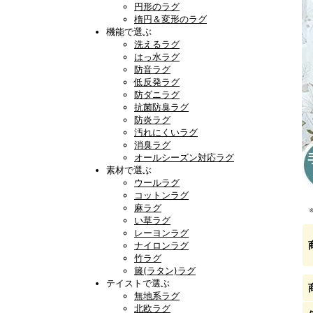
円形のラグ
楕円＆変形のラグ
機能で選ぶ
洗えるラグ
はっ水ラグ
防音ラグ
低反発ラグ
防ダニラグ
抗菌防臭ラグ
防炎ラグ
汚れにくいラグ
消臭ラグ
オールシーズン対応ラグ
素材で選ぶ
ウールラグ
コットンラグ
麻ラグ
い草ラグ
レーヨンラグ
ナイロンラグ
竹ラグ
籐(ラタン)ラグ
テイストで選ぶ
無地系ラグ
北欧ラグ