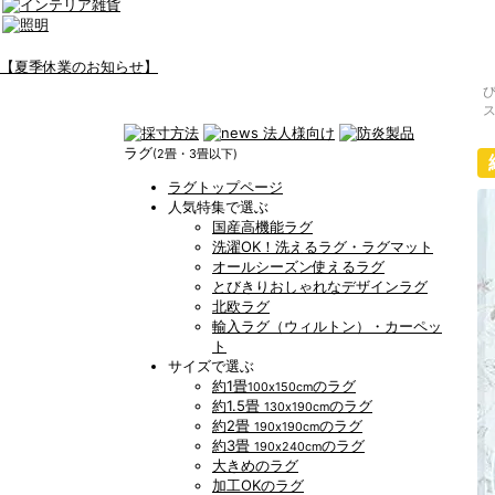
【夏季休業のお知らせ】
ラグ
(2畳・3畳以下)
ラグトップページ
人気特集で選ぶ
国産高機能ラグ
洗濯OK！洗えるラグ・ラグマット
オールシーズン使えるラグ
とびきりおしゃれなデザインラグ
北欧ラグ
輸入ラグ（ウィルトン）・カーペッ
ト
サイズで選ぶ
約1畳
のラグ
100x150cm
約1.5畳
のラグ
130x190cm
約2畳
のラグ
190x190cm
約3畳
のラグ
190x240cm
大きめのラグ
加工OKのラグ