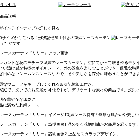
ザインラインナップを詳しく見る
00サイズから選べる！形状記憶加工付きの刺繍レースカーテン
.5倍ひだです
レガントな花のモチーフ刺繍のレースカーテン。空に向かって咲き誇るデザ
よい透け感が特徴のボイルレース。外の景色を楽しむことができ、優雅な時
ぎ目のないシームレスレースなので、その美しさを存分に味わうことができ
麗なウェーブをキープしてくれる形状記憶加工付き。
家庭で手洗いでのお洗濯が可能ですが、デリケートな素材の商品です。洗剤
辺が華やかな印象に
品に満ちた刺繍レース
刺繍レース特有の繊細な風合いや美しい
品のある花柄刺繍がお部屋を彩ります
上品なスカラップデザイン。