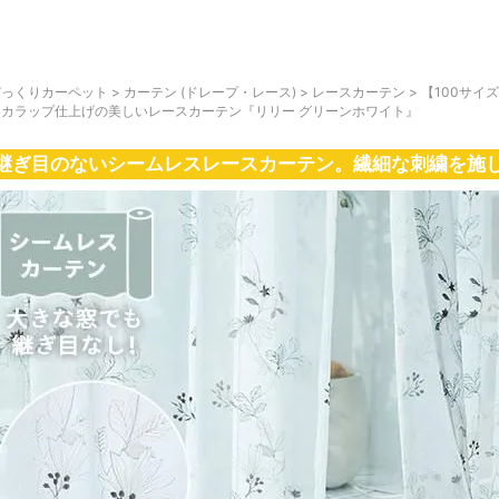
びっくりカーペット
>
カーテン (ドレープ・レース)
>
レースカーテン
>
【100サイ
スカラップ仕上げの美しいレースカーテン『リリー グリーンホワイト』
継ぎ目のないシームレスレースカーテン。繊細な刺繍を施