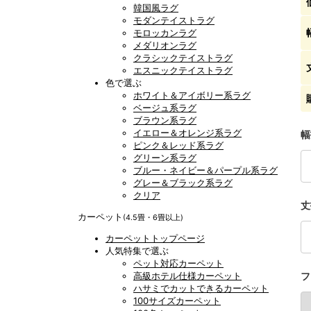
韓国風ラグ
モダンテイストラグ
モロッカンラグ
メダリオンラグ
クラシックテイストラグ
エスニックテイストラグ
色で選ぶ
ホワイト＆アイボリー系ラグ
ベージュ系ラグ
ブラウン系ラグ
イエロー＆オレンジ系ラグ
幅
ピンク＆レッド系ラグ
グリーン系ラグ
ブルー・ネイビー＆パープル系ラグ
グレー＆ブラック系ラグ
クリア
丈
カーペット
(4.5畳・6畳以上)
カーペットトップページ
人気特集で選ぶ
ペット対応カーペット
高級ホテル仕様カーペット
フ
ハサミでカットできるカーペット
100サイズカーペット