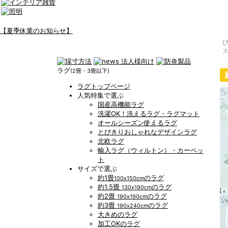
【夏季休業のお知らせ】
ラグ
(2畳・3畳以下)
ラグトップページ
人気特集で選ぶ
国産高機能ラグ
洗濯OK！洗えるラグ・ラグマット
オールシーズン使えるラグ
とびきりおしゃれなデザインラグ
北欧ラグ
輸入ラグ（ウィルトン）・カーペッ
ト
サイズで選ぶ
約1畳
のラグ
100x150cm
約1.5畳
のラグ
130x190cm
約2畳
のラグ
190x190cm
約3畳
のラグ
190x240cm
大きめのラグ
加工OKのラグ