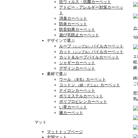
抗ウィルス・抗菌カーペット
アトピー・アレルギー対策カーペッ
ト
消臭カーペット
防炎カーペット
カ
防音効果カーペット
遊び毛防止カーペット
1
デザインで選ぶ
ループ
パイルカーペット
（シンプル）
カット
パイルカーペット
（シンプル）
エ
カット＆ループパイルカーペット
程
シャギーカーペット
継
デザインカーペット
素材で選ぶ
綺
ウール
カーペット
（羊毛）
ご
コットン
カーペット
（綿・デニム）
ナイロンカーペット
窓
ポリエステルカーペット
気
ポリプロピレンカーペット
い草カーペット
籐カーペット
マット
マットトップページ
玄関マット