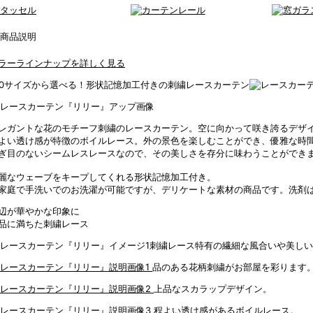
ラーラインナップを詳しく見る
00サイズから選べる！形状記憶加工付きの刺繍レースカーテン
レガントな花のモチーフ刺繍のレースカーテン。空に向かって咲き誇るデザ
よい透け感が特徴のボイルレース。外の景色を楽しむことができ、優雅な時
ぎ目のないシームレスレースなので、その美しさを存分に味わうことができ
麗なウェーブをキープしてくれる形状記憶加工付き。
家庭で手洗いでのお洗濯が可能ですが、デリケートな素材の商品です。洗剤
辺が華やかな印象に
品に満ちた刺繍レース
刺繍レース特有の繊細な風合いや美しい
品のある花柄刺繍がお部屋を彩ります
上品なスカラップデザイン。
程よい透け感があるボイルレース。