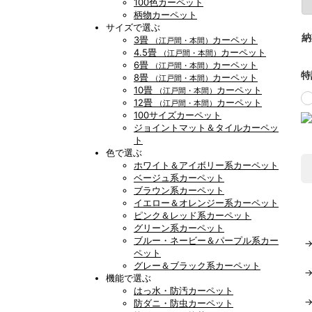
100色カーペット
柄物カーペット
サイズで選ぶ
納
3畳
カーペット
（江戸間・本間）
4.5畳
カーペット
（江戸間・本間）
6畳
カーペット
（江戸間・本間）
特
8畳
カーペット
（江戸間・本間）
10畳
カーペット
（江戸間・本間）
12畳
カーペット
（江戸間・本間）
100サイズカーペット
ジョイントマット＆タイルカーペッ
ト
色で選ぶ
ホワイト＆アイボリー系カーペット
ベージュ系カーペット
ブラウン系カーペット
イエロー＆オレンジー系カーペット
ピンク＆レッド系カーペット
グリーン系カーペット
ブルー・ネービー＆パープル系カー
ペット
グレー＆ブラック系カーペット
機能で選ぶ
はっ水・防汚カーペット
防ダニ・防虫カーペット