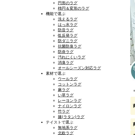
円形のラグ
楕円＆変形のラグ
機能で選ぶ
洗えるラグ
はっ水ラグ
防音ラグ
低反発ラグ
防ダニラグ
抗菌防臭ラグ
防炎ラグ
汚れにくいラグ
消臭ラグ
オールシーズン対応ラグ
素材で選ぶ
ウールラグ
コットンラグ
麻ラグ
い草ラグ
レーヨンラグ
ナイロンラグ
竹ラグ
籐(ラタン)ラグ
テイストで選ぶ
無地系ラグ
北欧ラグ