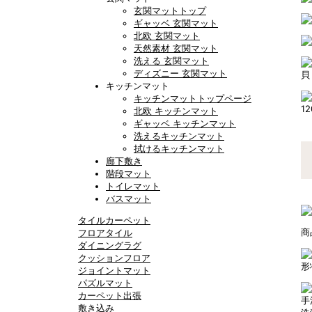
玄関マットトップ
ギャッベ 玄関マット
北欧 玄関マット
天然素材 玄関マット
洗える 玄関マット
ディズニー 玄関マット
貝
キッチンマット
キッチンマットトップページ
1
北欧 キッチンマット
ギャッベ キッチンマット
洗えるキッチンマット
拭けるキッチンマット
廊下敷き
階段マット
トイレマット
バスマット
タイルカーペット
商
フロアタイル
ダイニングラグ
クッションフロア
形
ジョイントマット
パズルマット
カーペット出張
手
敷き込み