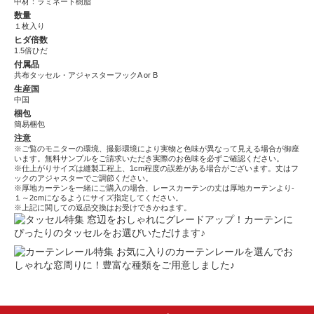
中材：ラミネート樹脂
数量
１枚入り
ヒダ倍数
1.5倍ひだ
付属品
共布タッセル・アジャスターフックA or B
生産国
中国
梱包
簡易梱包
注意
※ご覧のモニターの環境、撮影環境により実物と色味が異なって見える場合が御座
います。無料サンプルをご請求いただき実際のお色味を必ずご確認ください。
※仕上がりサイズは縫製工程上、1cm程度の誤差がある場合がございます。丈はフ
ックのアジャスターでご調節ください。
※厚地カーテンを一緒にご購入の場合、レースカーテンの丈は厚地カーテンより-
１～2cmになるようにサイズ指定してください。
※上記に関しての返品交換はお受けできかねます。
窓辺をおしゃれにグレードアップ！カーテンに
ぴったりのタッセルをお選びいただけます♪
お気に入りのカーテンレールを選んでお
しゃれな窓周りに！豊富な種類をご用意しました♪