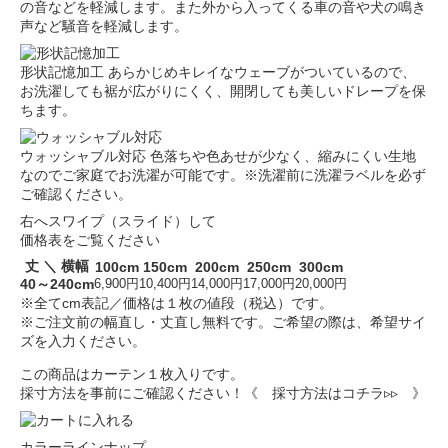
の音などを軽減します。また外から入ってくる車の音や犬の鳴き
声など騒音を軽減します。
形状記憶加工
あらかじめキレイなウェーブがついているので、
お洗濯しても裾が広がりにくく、開閉しても美しいドレープを保
ちます。
ウォッシャブル対応
色落ちや色あせが少なく、縮みにくい生地
なのでご家庭でお洗濯が可能です。※洗濯前に洗濯ラベルを必ず
ご確認ください。
右へスワイプ（スライド）して
価格表をご覧ください
丈 ＼ 横幅
100cm
150cm
200cm
250cm
300cm
40～240cm
6,900円
10,400円
14,000円
17,000円
20,000円
※全てcm表記／価格は１枚の値段（税込）です。
※ご注文前の幅直し・丈直し無料です。ご希望の際は、希望サイ
ズを入力ください。
この商品はカーテン１枚入りです。
採寸方法を事前にご確認ください！
《 採寸方法はコチラ▹▹ 》
カラーラインナップ