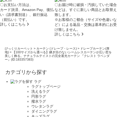
〇お支払い方法は、
〇お届け時に破損・汚損していた場合
カード決済、Amazon Pay、後払
などは、すぐに新しい商品とお取替え
い（請求書別送）、銀行振込
致します。
（前払い）です。
※お客様のご都合（サイズや色違いな
詳しくはこちら
ど）による返品・交換は基本的にお受
け致しません。
詳しくはこちら
びっくりカーペット
>
カーテン (ドレープ・レース)
>
ドレープカーテン(厚
地)
>
【100サイズから選べる】継ぎ目のないシームレスカーテンが広い窓を
美しく飾る。ナチュラルテイストの完全遮光カーテン 『クレスト ラベンダ
ー』(ID:183357383)
カテゴリから探す
ラグ
ラグトップページ
洗えるラグ
円形ラグ
撥水ラグ
ウレタンラグ
ダイニングラグ
キッズラグ