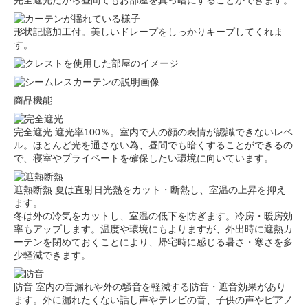
完全遮光だから昼間でもお部屋を真っ暗にすることができます。
形状記憶加工付。美しいドレープをしっかりキープしてくれま
す。
商品機能
完全遮光
遮光率100％。室内で人の顔の表情が認識できないレベ
ル。ほとんど光を通さない為、昼間でも暗くすることができるの
で、寝室やプライベートを確保したい環境に向いています。
遮熱断熱
夏は直射日光熱をカット・断熱し、室温の上昇を抑え
ます。
冬は外の冷気をカットし、室温の低下を防ぎます。冷房・暖房効
率もアップします。温度や環境にもよりますが、外出時に遮熱カ
ーテンを閉めておくことにより、帰宅時に感じる暑さ・寒さを多
少軽減できます。
防音
室内の音漏れや外の騒音を軽減する防音・遮音効果があり
ます。外に漏れたくない話し声やテレビの音、子供の声やピアノ