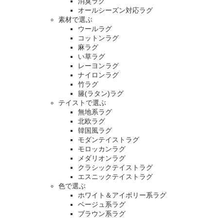
消臭ラグ
オールシーズン対応ラグ
素材で選ぶ
ウールラグ
コットンラグ
麻ラグ
い草ラグ
レーヨンラグ
ナイロンラグ
竹ラグ
籐(ラタン)ラグ
テイストで選ぶ
無地系ラグ
北欧ラグ
韓国風ラグ
モダンテイストラグ
モロッカンラグ
メダリオンラグ
クラシックテイストラグ
エスニックテイストラグ
色で選ぶ
ホワイト＆アイボリー系ラグ
ベージュ系ラグ
ブラウン系ラグ