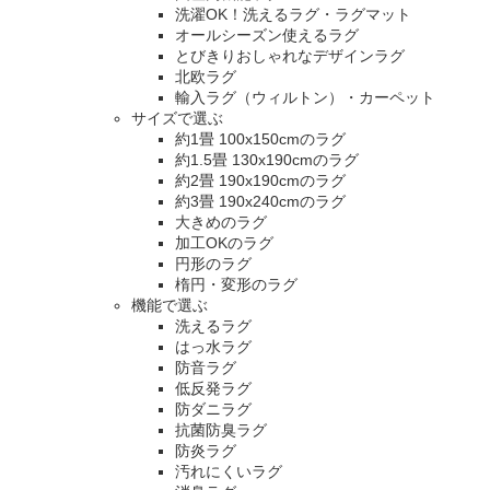
洗濯OK！洗えるラグ・ラグマット
オールシーズン使えるラグ
とびきりおしゃれなデザインラグ
北欧ラグ
輸入ラグ（ウィルトン）・カーペット
サイズで選ぶ
約1畳 100x150cmのラグ
約1.5畳 130x190cmのラグ
約2畳 190x190cmのラグ
約3畳 190x240cmのラグ
大きめのラグ
加工OKのラグ
円形のラグ
楕円・変形のラグ
機能で選ぶ
洗えるラグ
はっ水ラグ
防音ラグ
低反発ラグ
防ダニラグ
抗菌防臭ラグ
防炎ラグ
汚れにくいラグ