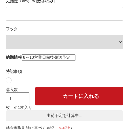
丈指定（cm）※[数字のみ]
フック
納期情報
特記事項
＿
購入数
カートに入れる
枚 ※1枚入り
出荷予定を計算中...
特定商取引法に基づく表記（
※必読
）